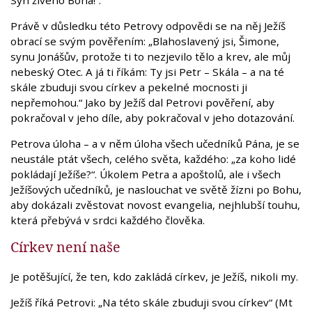
Právě v důsledku této Petrovy odpovědi se na něj Ježíš
obrací se svým pověřením: „Blahoslavený jsi, Šimone,
synu Jonášův, protože ti to nezjevilo tělo a krev, ale můj
nebeský Otec. A já ti říkám: Ty jsi Petr – Skála – a na té
skále zbuduji svou církev a pekelné mocnosti ji
nepřemohou.“ Jako by Ježíš dal Petrovi pověření, aby
pokračoval v jeho díle, aby pokračoval v jeho dotazování.
Petrova úloha – a v něm úloha všech učedníků Pána, je se
neustále ptát všech, celého světa, každého: „za koho lidé
pokládají Ježíše?“. Úkolem Petra a apoštolů, ale i všech
Ježíšových učedníků, je naslouchat ve světě žízni po Bohu,
aby dokázali zvěstovat novost evangelia, nejhlubší touhu,
která přebývá v srdci každého člověka.
Církev není naše
Je potěšující, že ten, kdo zakládá církev, je Ježíš, nikoli my.
Ježíš říká Petrovi: „Na této skále zbuduji svou církev“ (Mt