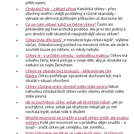
příliš naivní.
Chybující Petr – základ církve
Katolická církev – přes
všechny vnitřní i vnější problémy a různé skandály –
vytrvala ve věrnosti Ježíšovým příkazům už dva tisíce let.
Co se nám vybaví, když se řekne církev?
Často asi
především její hierarchická podoba. Ale je to ten jediný a
pro dnešní svět skutečně nejvýstižnější obraz církve?
Církev byla dřív lepší
„V minulosti byla církev lepší“, slyšíme
občas. Zidealizovaný pohled na minulost církve ale vede k
zoufalé touze po něčem, co nikdy nebylo.
Církev je - v určitém smyslu - ovdovělou matkou
Církev má
odvahu ženy, která pečuje o svoje děti, aby je dovedla na
setkání se svým Ženichem.
Církev se obejde bez biskupů – eklesiologie Oty
Mádra
Církev potřebuje opravdové duchovní lidi, má-li
obstát v situaci ohrožení.
Církev zůstává vzdor vlnobití světa stále pevná
Nikoli
náhodou zůstává Boží církev vzdor všemu vlnobití světa
stále pevná.
Jak jsi pochybná, církvi, avšak jak tě přesto miluji!
„Jak jsi
pochybná, církvi, avšak jak tě přesto miluji! Jak jsi mě
nechala trpět, avšak tolik ti dlužím!
Mnohé mocnosti se snažily a snaží církev zničit, ale budou
zničeny
Kolik jen mocností se v průběhu dějin snažilo – a
snaží – zničit církev jak zvnějšku, tak zvnitřku...
První křesťané neutíkali ze světa kvůli jeho ´zkaženosti