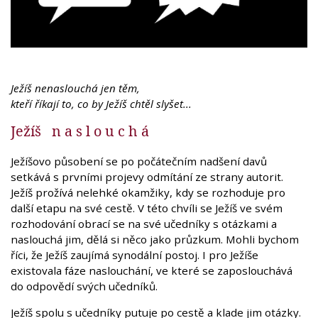
Ježíš nenaslouchá jen těm,
kteří říkají to, co by Ježíš chtěl slyšet...
Ježíš n a s l o u c h á
Ježíšovo působení se po počátečním nadšení davů
setkává s prvními projevy odmítání ze strany autorit.
Ježíš prožívá nelehké okamžiky, kdy se rozhoduje pro
další etapu na své cestě. V této chvíli se Ježíš ve svém
rozhodování obrací se na své učedníky s otázkami a
naslouchá jim, dělá si něco jako průzkum. Mohli bychom
říci, že Ježíš zaujímá synodální postoj. I pro Ježíše
existovala fáze naslouchání, ve které se zaposlouchává
do odpovědí svých učedníků.
Ježíš spolu s učedníky putuje po cestě a klade jim otázky.