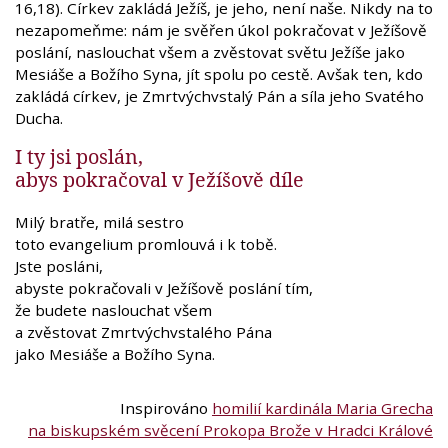
16,18). Církev zakládá Ježíš, je jeho, není naše. Nikdy na to
nezapomeňme: nám je svěřen úkol pokračovat v Ježíšově
poslání, naslouchat všem a zvěstovat světu Ježíše jako
Mesiáše a Božího Syna, jít spolu po cestě. Avšak ten, kdo
zakládá církev, je Zmrtvýchvstalý Pán a síla jeho Svatého
Ducha.
I ty jsi poslán,
abys pokračoval v Ježíšově díle
Milý bratře, milá sestro
toto evangelium promlouvá i k tobě.
Jste posláni,
abyste pokračovali v Ježíšově poslání tím,
že budete naslouchat všem
a zvěstovat Zmrtvýchvstalého Pána
jako Mesiáše a Božího Syna.
Inspirováno
homilií kardinála Maria Grecha
na biskupském svěcení Prokopa Brože v Hradci Králové