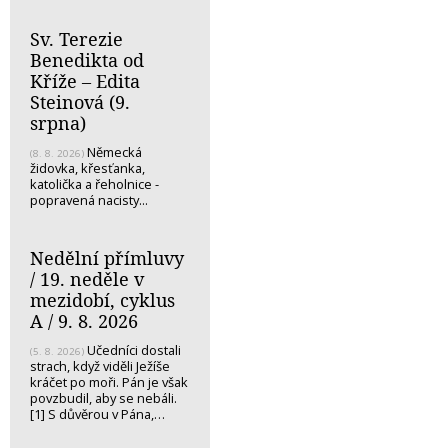
Sv. Terezie
Benedikta od
Kříže – Edita
Steinová (9.
srpna)
Německá
(8. 8. 2026)
židovka, křesťanka,
katolička a řeholnice -
popravená nacisty...
Nedělní přímluvy
/ 19. neděle v
mezidobí, cyklus
A / 9. 8. 2026
Učedníci dostali
(5. 8. 2026)
strach, když viděli Ježíše
kráčet po moři. Pán je však
povzbudil, aby se nebáli.
[1] S důvěrou v Pána,…