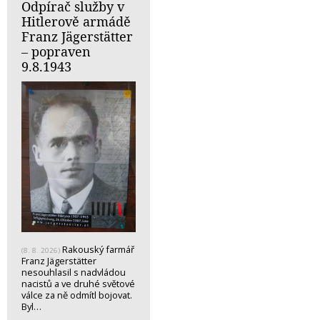
Odpírač služby v
Hitlerově armádě
Franz Jägerstätter
– popraven
9.8.1943
Rakouský farmář
(8. 8. 2026)
Franz Jägerstätter
nesouhlasil s nadvládou
nacistů a ve druhé světové
válce za ně odmítl bojovat.
Byl…