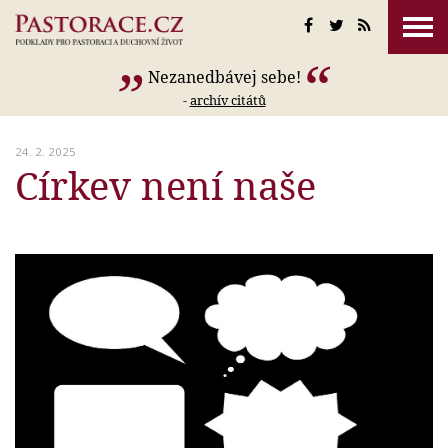
Nezanedbávej sebe!
-
archív citátů
24. 2. 2025
Církev není naše