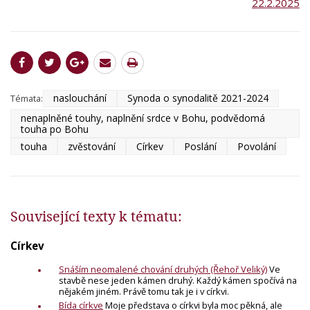
22.2.2025
naslouchání
Synoda o synodalitě 2021-2024
Témata:
nenaplněné touhy, naplnění srdce v Bohu, podvědomá
touha po Bohu
touha
zvěstování
Církev
Poslání
Povolání
Související texty k tématu:
Církev
Snáším neomalené chování druhých (Řehoř Veliký)
Ve
stavbě nese jeden kámen druhý. Každý kámen spočívá na
nějakém jiném. Právě tomu tak je i v církvi.
Bída církve
Moje představa o církvi byla moc pěkná, ale