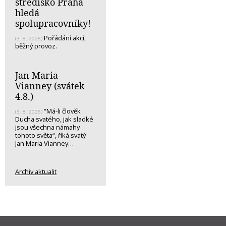
středisko Praha
hledá
spolupracovníky!
Pořádání akcí,
(3. 8. 2026)
běžný provoz.
Jan Maria
Vianney (svátek
4.8.)
“Má-li člověk
(3. 8. 2026)
Ducha svatého, jak sladké
jsou všechna námahy
tohoto světa“, říká svatý
Jan Maria Vianney…
Archiv aktualit