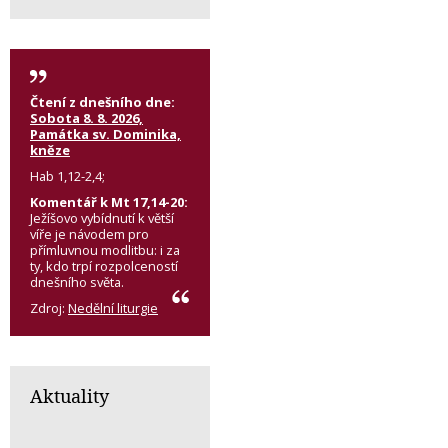
Čtení z dnešního dne:
Sobota 8. 8. 2026,
Památka sv. Dominika,
kněze
Hab 1,12-2,4;
Komentář k Mt 17,14-20:
Ježíšovo vybídnutí k větší
víře je návodem pro
přímluvnou modlitbu: i za
ty, kdo trpí rozpolceností
dnešního světa.
Zdroj:
Nedělní liturgie
Aktuality