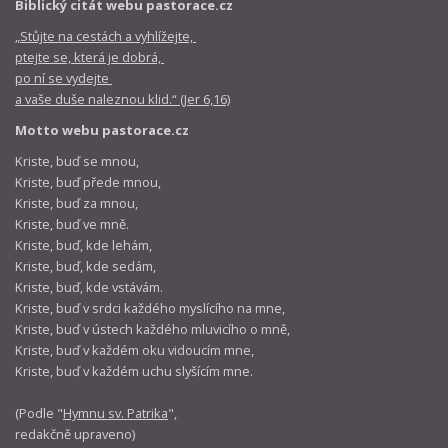
Biblický citát webu pastorace.cz
„Stůjte na cestách a vyhlížejte,
ptejte se, která je dobrá,
po ní se vydejte
a vaše duše naleznou klid.“ (Jer 6,16)
Motto webu pastorace.cz
Kriste, buď se mnou,
Kriste, buď přede mnou,
Kriste, buď za mnou,
Kriste, buď ve mně.
Kriste, buď, kde lehám,
Kriste, buď, kde sedám,
Kriste, buď, kde vstávám.
Kriste, buď v srdci každého myslícího na mne,
Kriste, buď v ústech každého mluvicího o mně,
Kriste, buď v každém oku vidoucím mne,
Kriste, buď v každém uchu slyšícím mne.
(Podle "
Hymnu sv. Patrika
",
redakčně upraveno)