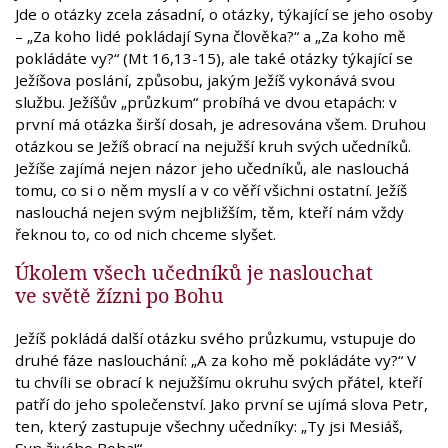
Jde o otázky zcela zásadní, o otázky, týkající se jeho osoby
– „Za koho lidé pokládají Syna člověka?“ a „Za koho mě
pokládáte vy?“ (Mt 16,13-15), ale také otázky týkající se
Ježíšova poslání, způsobu, jakým Ježíš vykonává svou
službu. Ježíšův „průzkum“ probíhá ve dvou etapách: v
první má otázka širší dosah, je adresována všem. Druhou
otázkou se Ježíš obrací na nejužší kruh svých učedníků.
Ježíše zajímá nejen názor jeho učedníků, ale naslouchá
tomu, co si o něm myslí a v co věří všichni ostatní. Ježíš
naslouchá nejen svým nejbližším, těm, kteří nám vždy
řeknou to, co od nich chceme slyšet.
Úkolem všech učedníků je naslouchat
ve světě žízni po Bohu
Ježíš pokládá další otázku svého průzkumu, vstupuje do
druhé fáze naslouchání: „A za koho mě pokládáte vy?“ V
tu chvíli se obrací k nejužšímu okruhu svých přátel, kteří
patří do jeho společenství. Jako první se ujímá slova Petr,
ten, který zastupuje všechny učedníky: „Ty jsi Mesiáš,
Syn živého Boha!“.