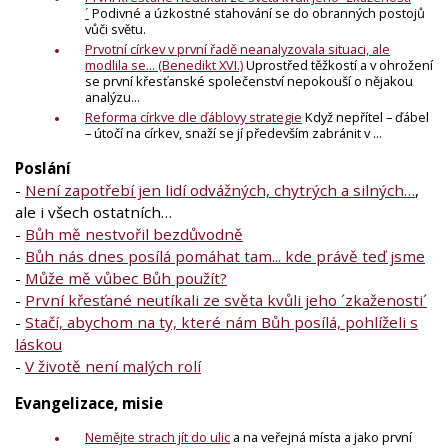
´
Podivné a úzkostné stahování se do obranných postojů
vůči světu.
Prvotní církev v první řadě neanalyzovala situaci, ale
modlila se... (Benedikt XVI.)
Uprostřed těžkostí a v ohrožení
se první křesťanské společenství nepokouší o nějakou
analýzu...
Reforma církve dle ďáblovy strategie
Když nepřítel – ďábel
– útočí na církev, snaží se jí především zabránit v ...
Poslání
-
Není zapotřebí jen lidí odvážných, chytrých a silných…
,
ale i všech ostatních…
-
Bůh mě nestvořil bezdůvodně
-
Bůh nás dnes posílá pomáhat tam... kde právě teď jsme
-
Může mě vůbec Bůh použít?
-
První křesťané neutíkali ze světa kvůli jeho ´zkaženosti´
-
Stačí, abychom na ty, které nám Bůh posílá, pohlíželi s
láskou
-
V životě není malých rolí
Evangelizace, misie
Nemějte strach jít do ulic
a na veřejná místa a jako první