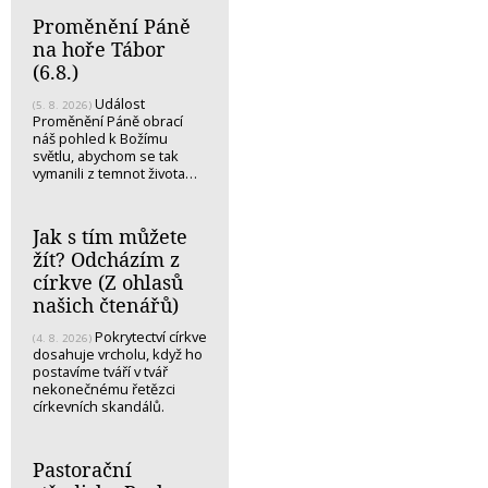
Proměnění Páně
na hoře Tábor
(6.8.)
Událost
(5. 8. 2026)
Proměnění Páně obrací
náš pohled k Božímu
světlu, abychom se tak
vymanili z temnot života…
Jak s tím můžete
žít? Odcházím z
církve (Z ohlasů
našich čtenářů)
Pokrytectví církve
(4. 8. 2026)
dosahuje vrcholu, když ho
postavíme tváří v tvář
nekonečnému řetězci
církevních skandálů.
Pastorační