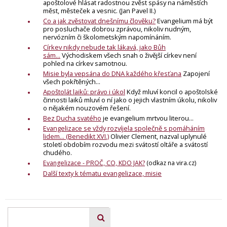
apoštolové hlásat radostnou zvěst spásy na náměstích
měst, městeček a vesnic. (Jan Pavel II.)
Co a jak zvěstovat dnešnímu člověku?
Evangelium má být
pro posluchače dobrou zprávou, nikoliv nudným,
nervózním či školometským napomínáním.
Církev nikdy nebude tak lákavá, jako Bůh
sám...
Východiskem všech snah o živější církev není
pohled na církev samotnou.
Misie byla vepsána do DNA každého křesťana
Zapojení
všech pokřtěných...
Apoštolát laiků: právo i úkol
Když mluví koncil o apoštolské
činnosti laiků mluví o ní jako o jejich vlastním úkolu, nikoliv
o nějakém nouzovém řešení.
Bez Ducha svatého
je evangelium mrtvou literou...
Evangelizace se vždy rozvíjela společně s pomáháním
lidem... (Benedikt XVI.)
Olivier Clement, nazval uplynulé
století obdobím rozvodu mezi svátostí oltáře a svátostí
chudého.
Evangelizace - PROČ, CO, KDO JAK?
(odkaz na vira.cz)
Další texty k tématu evangelizace, misie