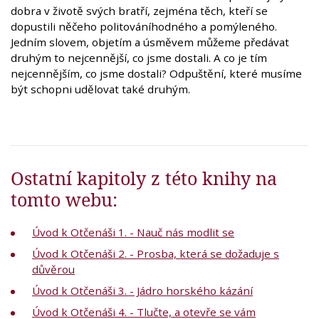
dobra v životě svých bratří, zejména těch, kteří se
dopustili něčeho politováníhodného a pomýleného.
Jedním slovem, objetím a úsměvem můžeme předávat
druhým to nejcennější, co jsme dostali. A co je tím
nejcennějším, co jsme dostali? Odpuštění, které musíme
být schopni udělovat také druhým.
Ostatní kapitoly z této knihy na
tomto webu:
Úvod k Otčenáši 1. - Nauč nás modlit se
Úvod k Otčenáši 2. - Prosba, která se dožaduje s
důvěrou
Úvod k Otčenáši 3. - Jádro horského kázání
Úvod k Otčenáši 4. - Tlučte, a otevře se vám