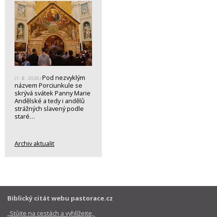
Pod nezvyklým
(1. 8. 2026)
názvem Porciunkule se
skrývá svátek Panny Marie
Andělské a tedy i andělů
strážných slavený podle
staré…
Archiv aktualit
Biblický citát webu pastorace.cz
„Stůjte na cestách a vyhlížejte,