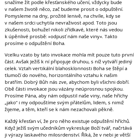
snažíme žít podle křesťanského učení, vždycky bude
v našem životě něco, zač budeme prosit o odpuštění.
Pomysleme na dny, prožité lenivě, na chvíle, kdy se
v našem srdci uchytila nevraživost apod. Toto jsou
zkušenosti, bohužel nikoli zřídkavé, které nás vedou
k úpěnlivé prosbě: »odpusť nám naše viny«. Takto
prosíme o odpuštění Boha.
Vcelku vzato by tato invokace mohla mít pouze tuto první
část. Avšak Ježíš k ní připojuje druhou, s níž vytváří jediný
celek. Vztah vertikální blahosklonnosti Boha se štěpí a
tlumočí do nového, horizontálního vztahu k našim
bratřím. Dobrý Bůh nás zve, abychom byli všichni dobří.
Obě části invokace jsou vázány neúprosnou spojkou.
Prosíme Pána, aby nám odpustil naše viny, naše hříchy
„jako“ i my odpouštíme svým přátelům, lidem, s nimiž
žijeme, a těm, kteří se k nám nezachovali pěkně.
Každý křesťan ví, že pro něho existuje odpuštění hříchů.
Když Ježíš svým učedníkům vykresluje Boží tvář, načrtává
ji výrazy laskavého milosrdenství. Říká, že v nebi je větší