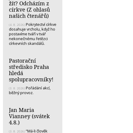
žít? Odcházím z
církve (Z ohlasů
našich čtenářů)
Pokrytectví církve
(4. 8. 2026)
dosahuje vrcholu, když ho
postavíme tváří v tvář
nekonečnému řetězci
církevních skandálů.
Pastorační
středisko Praha
hledá
spolupracovníky!
Pořádání akcí,
(3. 8. 2026)
běžný provoz.
Jan Maria
Vianney (svátek
4.8.)
“Má-li člověk
(3. 8. 2026)