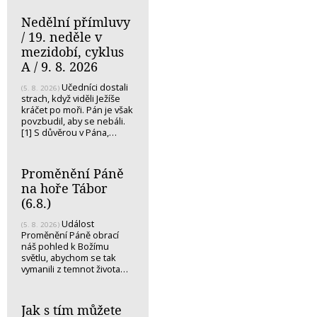
Nedělní přímluvy
/ 19. neděle v
mezidobí, cyklus
A / 9. 8. 2026
Učedníci dostali
(5. 8. 2026)
strach, když viděli Ježíše
kráčet po moři. Pán je však
povzbudil, aby se nebáli.
[1] S důvěrou v Pána,…
Proměnění Páně
na hoře Tábor
(6.8.)
Událost
(5. 8. 2026)
Proměnění Páně obrací
náš pohled k Božímu
světlu, abychom se tak
vymanili z temnot života…
Jak s tím můžete