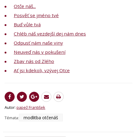
Otče náš...
Posvěť se jméno tvé
Buď vůle tvá
Chléb náš vezdejší dej nám dnes
Odpusť nám naše viny
Neuveď nás v pokušení
Zbav nás od Zlého
Ať jsi kdekoli, vzývej Otce
Autor:
papež František
modlitba otčenáš
Témata: