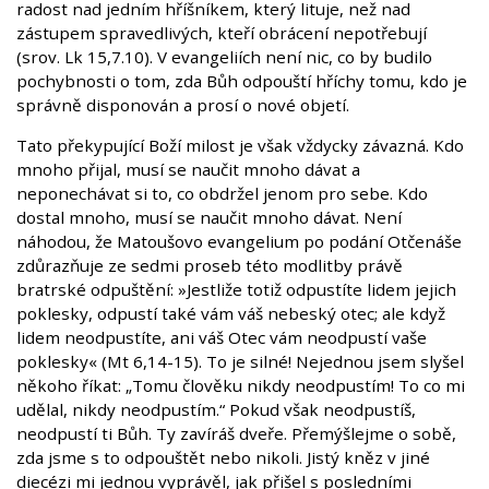
radost nad jedním hříšníkem, který lituje, než nad
zástupem spravedlivých, kteří obrácení nepotřebují
(srov. Lk 15,7.10). V evangeliích není nic, co by budilo
pochybnosti o tom, zda Bůh odpouští hříchy tomu, kdo je
správně disponován a prosí o nové objetí.
Tato překypující Boží milost je však vždycky závazná. Kdo
mnoho přijal, musí se naučit mnoho dávat a
neponechávat si to, co obdržel jenom pro sebe. Kdo
dostal mnoho, musí se naučit mnoho dávat. Není
náhodou, že Matoušovo evangelium po podání Otčenáše
zdůrazňuje ze sedmi proseb této modlitby právě
bratrské odpuštění: »Jestliže totiž odpustíte lidem jejich
poklesky, odpustí také vám váš nebeský otec; ale když
lidem neodpustíte, ani váš Otec vám neodpustí vaše
poklesky« (Mt 6,14-15). To je silné! Nejednou jsem slyšel
někoho říkat: „Tomu člověku nikdy neodpustím! To co mi
udělal, nikdy neodpustím.“ Pokud však neodpustíš,
neodpustí ti Bůh. Ty zavíráš dveře. Přemýšlejme o sobě,
zda jsme s to odpouštět nebo nikoli. Jistý kněz v jiné
diecézi mi jednou vyprávěl, jak přišel s posledními