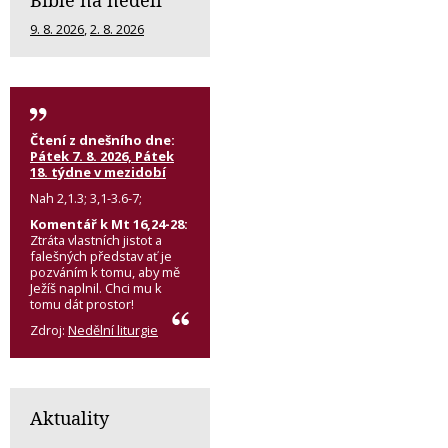
Bible na neděli
9. 8. 2026
,
2. 8. 2026
Čtení z dnešního dne:
Pátek 7. 8. 2026, Pátek
18. týdne v mezidobí
Nah 2,1.3; 3,1-3.6-7;
Komentář k Mt 16,24-28:
Ztráta vlastních jistot a
falešných představ ať je
pozváním k tomu, aby mě
Ježíš naplnil. Chci mu k
tomu dát prostor!
Zdroj:
Nedělní liturgie
Aktuality