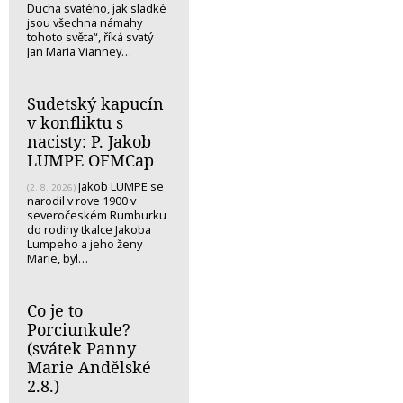
Ducha svatého, jak sladké
jsou všechna námahy
tohoto světa“, říká svatý
Jan Maria Vianney…
Sudetský kapucín
v konfliktu s
nacisty: P. Jakob
LUMPE OFMCap
Jakob LUMPE se
(2. 8. 2026)
narodil v rove 1900 v
severočeském Rumburku
do rodiny tkalce Jakoba
Lumpeho a jeho ženy
Marie, byl…
Co je to
Porciunkule?
(svátek Panny
Marie Andělské
2.8.)