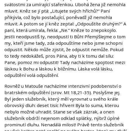
svátostmi za umírající stařenkou. Ubohá žena již nemohla
mluvit. Kněz se jí ptá: „Litujete svých hříchů?“ Paní
přikývla, což bylo postačující, poněvadž již nemohla
mluvit. A potom se jí kněz zeptal: „Odpouštíte druhým?“ A
paní, která umírala, řekla: „Ne.“ Kněze to znepokojilo.
Jestli neodpustíš ty, neodpustí ti Bůh! Přemýšlejme o tom
my, kteří jsme tady, zda odpouštíme nebo jsme schopni
odpustit. Někdo může zjistit, že odpustit nemůže. Pokud
to tedy nedokážeš, pros Pána, aby ti k tomu dal sílu:
Pane, pomoz mi odpustit! Tady nacházíme spojitost mezi
láskou k Bohu a láskou k bližnímu. Láska volá lásku,
odpuštění volá odpuštění.
Rovněž u Matouše nacházíme intenzivní podobenství o
bratrském odpuštění (srov. Mt 18,21-35). Poslyšme jej.
Byl jeden služebník, který měl vyrovnat u svého krále
obrovský dluh: deset tisíc hřiven! Byla to suma, kterou
nebylo možné uhradit. Stane se však zázrak, a onen
služebník obdrží nejenom odklad splátky, nýbrž úplné
prominutí dluhu. Nenadálá milost! Právě tento služebník
se však krátce poté rozlítí na svého bratra, který mu dluží