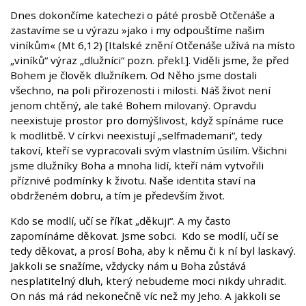
Dnes dokončíme katechezi o páté prosbě Otčenáše a
zastavíme se u výrazu »jako i my odpouštíme našim
viníkům« (Mt 6,12) [Italské znění Otčenáše užívá na místo
„viníků“ výraz „dlužníci“ pozn. překl.]. Viděli jsme, že před
Bohem je člověk dlužníkem. Od Něho jsme dostali
všechno, na poli přirozenosti i milosti. Náš život není
jenom chtěný, ale také Bohem milovaný. Opravdu
neexistuje prostor pro domýšlivost, když spínáme ruce
k modlitbě. V církvi neexistují „selfmademani“, tedy
takoví, kteří se vypracovali svým vlastním úsilím. Všichni
jsme dlužníky Boha a mnoha lidí, kteří nám vytvořili
příznivé podmínky k životu. Naše identita staví na
obdrženém dobru, a tím je především život.
Kdo se modlí, učí se říkat „děkuji“. A my často
zapomínáme děkovat. Jsme sobci. Kdo se modlí, učí se
tedy děkovat, a prosí Boha, aby k němu či k ní byl laskavý.
Jakkoli se snažíme, vždycky nám u Boha zůstává
nesplatitelný dluh, který nebudeme moci nikdy uhradit.
On nás má rád nekonečně víc než my Jeho. A jakkoli se