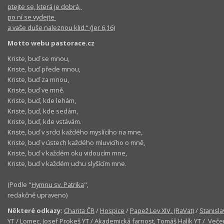
ptejte se, která je dobrá,
po ní se vydejte
a vaše duše naleznou klid.“ (Jer 6,16)
Motto webu pastorace.cz
Kriste, buď se mnou,
Kriste, buď přede mnou,
Kriste, buď za mnou,
Kriste, buď ve mně.
Kriste, buď, kde lehám,
Kriste, buď, kde sedám,
Kriste, buď, kde vstávám.
Kriste, buď v srdci každého myslícího na mne,
Kriste, buď v ústech každého mluvicího o mně,
Kriste, buď v každém oku vidoucím mne,
Kriste, buď v každém uchu slyšícím mne.
(Podle "
Hymnu sv. Patrika
",
redakčně upraveno)
Některé odkazy:
Charita ČR
/
Hospice
/
Papež Lev XIV. (RaVat)
/
Stanisla
YT
/
Lomec, Josef Prokeš YT
/
Akademická farnost, Tomáš Halík YT
/
Večer