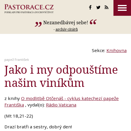
Nezanedbávej sebe!
-
archív citátů
Sekce:
Knihovna
papež František
Jako i my odpouštíme
našim viníkům
z knihy
O modlitbě Otčenáš - cyklus katechezí papeže
Františka
, vydal(o):
Rádio Vaticana
(Mt 18,21-22)
Drazí bratři a sestry, dobrý den!