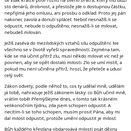
sto denárů, drobnost, a přestože jde o dostupnou částku,
nepřijímá jeho omluvu, ani prosbu o odklad. Proto jej pán
nakonec zavolá a donutí splácet. Neboť nesnažíš-li se
odpustit, nebude ti odpuštěno; nesnažíš-li se milovat,
nebudeš milován.
Ježíš zasévá do mezilidských vztahů sílu odpuštění. Ne
všechno se v životě vyřeší spravedlností. Zejména tam,
kde se má učinit přítrž zlu, musí někdo milovat víc než je
povinen, aby se opět dostalo milosti. Zlo se umí mstít, a
pokud mu není učiněna přítrž, hrozí, že přeteče a udusí
celý svět.
Zákon odvety, podle něhož to, cos ty udělal mně, udělám
já tobě, nahrazuje Ježíš zákonem lásky: co Bůh učinil mně,
vrátím tobě! Přemýšlejme dnes, v tomto tak krásném
velikonočním týdnu, zda jsem schopen odpustit. A
necítím-li se toho schopen, musím prosit Pána, aby mi
dal milost odpustit, protože umění odpustit je milost.
Bůh každého křesťana obdarovává milostí psát dějiny