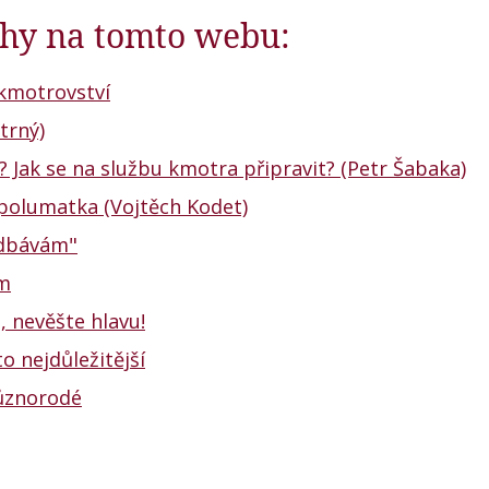
nihy na tomto webu:
kmotrovství
trný)
? Jak se na službu kmotra připravit? (Petr Šabaka)
spolumatka (Vojtěch Kodet)
edbávám"
ém
, nevěšte hlavu!
o nejdůležitější
různorodé