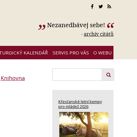
Nezanedbávej sebe!
-
archív citátů
ITURGICKÝ KALENDÁŘ
SERVIS PRO VÁS
O WEBU
:
Knihovna
Křesťanské letní kempy
pro mládež 2026