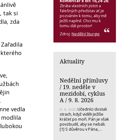
Komentář k Mt 16,24-28:
ánlivě
Ztráta vlastních jistot a
falešných představ ať je
 tak si
pozváním k tomu, aby mě
Ježíš naplnil. Chci mu k
dla, zda
tomu dát prostor!
Zdroj:
Nedělní liturgie
 Zařadila
 kterého
Aktuality
ve,
Nedělní přímluvy
službách
/ 19. neděle v
ějin
mezidobí, cyklus
A / 9. 8. 2026
.
 mne vedla
Učedníci dostali
(5. 8. 2026)
strach, když viděli Ježíše
e modlila
kráčet po moři. Pán je však
povzbudil, aby se nebáli.
hlubokou
[1] S důvěrou v Pána,…