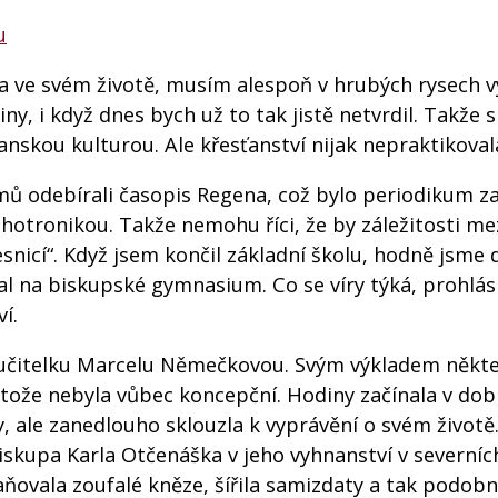
u
 ve svém životě, musím alespoň v hrubých rysech v
y, i když dnes bych už to tak jistě netvrdil. Takže s
anskou kulturou. Ale křesťanství nijak nepraktikoval
mů odebírali časopis Regena, což bylo periodikum za
chotronikou. Takže nemohu říci, že by záležitosti me
nicí“. Když jsem končil základní školu, hodně jsme
al na biskupské gymnasium. Co se víry týká, prohlási
í.
 učitelku Marcelu Němečkovou. Svým výkladem někt
otože nebyla vůbec koncepční. Hodiny začínala v dobr
, ale zanedlouho sklouzla k vyprávění o svém životě
iskupa Karla Otčenáška v jeho vyhnanství v severníc
aňovala zoufalé kněze, šířila samizdaty a tak podob