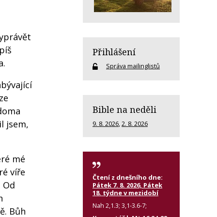
yprávět
píš
Přihlášení
a.
Správa mailinglistů
bývající
ze
Bible na neděli
 doma
l jsem,
9. 8. 2026
,
2. 8. 2026
eré mé
é víře
Čtení z dnešního dne:
. Od
Pátek 7. 8. 2026, Pátek
18. týdne v mezidobí
h
Nah 2,1.3; 3,1-3.6-7;
ně. Bůh