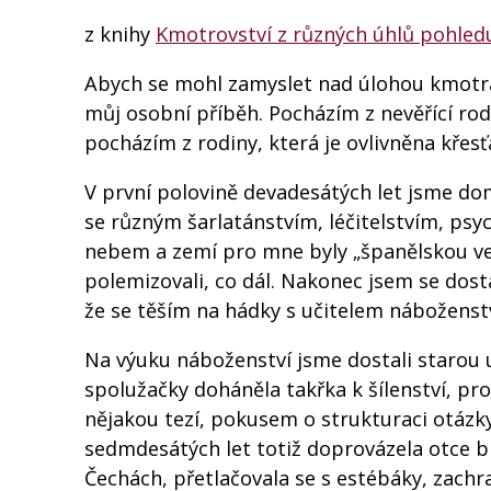
z knihy
Kmotrovství z různých úhlů pohled
Abych se mohl zamyslet nad úlohou kmotra
můj osobní příběh. Pocházím z nevěřící rodin
pocházím z rodiny, která je ovlivněna křesť
V první polovině devadesátých let jsme do
se různým šarlatánstvím, léčitelstvím, psy
nebem a zemí pro mne byly „španělskou ves
polemizovali, co dál. Nakonec jsem se dost
že se těším na hádky s učitelem náboženstv
Na výuku náboženství jsme dostali starou
spolužačky doháněla takřka k šílenství, pr
nějakou tezí, pokusem o strukturaci otázky
sedmdesátých let totiž doprovázela otce b
Čechách, přetlačovala se s estébáky, zachr