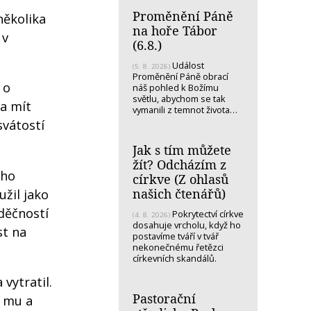
Proměnění Páně
několika
na hoře Tábor
 v
(6.8.)
Událost
(5. 8. 2026)
Proměnění Páně obrací
 o
náš pohled k Božímu
světlu, abychom se tak
a mít
vymanili z temnot života…
svátostí
Jak s tím můžete
žít? Odcházím z
ího
církve (Z ohlasů
našich čtenářů)
užil jako
vděčností
Pokrytectví církve
(4. 8. 2026)
dosahuje vrcholu, když ho
st na
postavíme tváří v tvář
nekonečnému řetězci
církevních skandálů.
vytratil.
Pastorační
l mu a