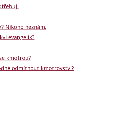
třebuji
ík? Nikoho neznám.
kvi evangelík?
 se kmotrou?
hodné odmítnout kmotrovství?