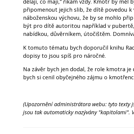
dělají, co mají,“ říkám vždy. Kmotr by měl
připomenout jejich slib, že dítě povedou k 
náboženskou výchovu, že by se mohlo přip
být pro dítě autoritou například v pubertě,
nabídkou, důvěrníkem, útočištěm. Domnívám
K tomuto tématu bych doporučil knihu Rad
dopisy to jsou spíš pro náročné.
Na závěr bych jen dodal, že role kmotra je 
bych si cenil obyčejného zájmu o kmotřence
(Upozornění administrátora webu: tyto texty 
jsou tak automaticky nazývány "kapitolami". V