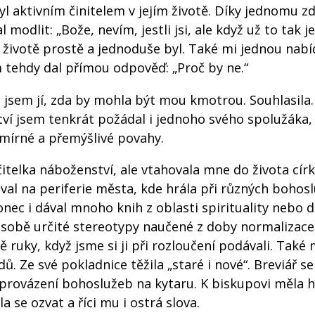
 aktivním činitelem v jejím životě. Díky jednomu zd
odlit: „Bože, nevím, jestli jsi, ale když už to tak je,
 životě prostě a jednoduše byl. Také mi jednou nabí
 tehdy dal přímou odpověď: „Proč by ne.“
l jsem jí, zda by mohla být mou kmotrou. Souhlasila.
ství jsem tenkrát požádal i jednoho svého spolužáka,
, mírné a přemýšlivé povahy.
itelka náboženství, ale vtahovala mne do života círk
stoval na periferie města, kde hrála při různých boho
nec i dával mnoho knih z oblasti spirituality nebo d
 v sobě určité stereotypy naučené z doby normalizace
 ruky, když jsme si ji při rozloučení podávali. Také
ů. Ze své pokladnice těžila „staré i nové“. Breviář s
oprovázení bohoslužeb na kytaru. K biskupovi měla 
a se ozvat a říci mu i ostrá slova.