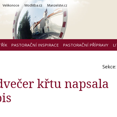
Velikonoce
Modlitba.cz
Manzelstvi.cz
TŘÍK
PASTORAČNÍ INSPIRACE
PASTORAČNÍ PŘÍPRAVY
L
Sekce
večer křtu napsala
pis