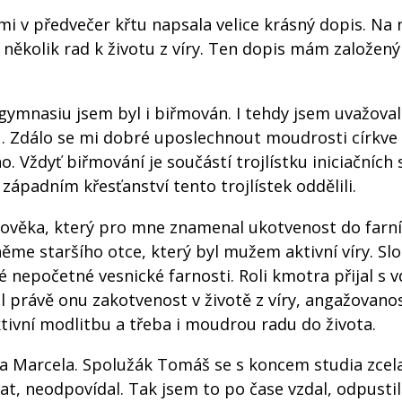
 mi v předvečer křtu napsala velice krásný dopis. Na 
 několik rad k životu z víry. Ten dopis mám založený
gymnasiu jsem byl i biřmován. I tehdy jsem uvažoval
. Zdálo se mi dobré uposlechnout moudrosti církve 
 Vždyť biřmování je součástí trojlístku iniciačních 
západním křesťanství tento trojlístek oddělili.
lověka, který pro mne znamenal ukotvenost do farn
ěme staršího otce, který byl mužem aktivní víry. Slo
é nepočetné vesnické farnosti. Roli kmotra přijal s 
l právě onu zakotvenost v životě z víry, angažovano
ktivní modlitbu a třeba i moudrou radu do života.
a Marcela. Spolužák Tomáš se s koncem studia zcela 
vat, neodpovídal. Tak jsem to po čase vzdal, odpusti