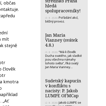
středisko Praha
í, občas
hledá
ntaktuje.
spolupracovníky!
 zapředu
Pořádání akcí,
(3. 8. 2026)
běžný provoz.
ední
Jan Maria
m mít
Vianney (svátek
4.8.)
ak stejně
“Má-li člověk
(3. 8. 2026)
Ducha svatého, jak sladké
jsou všechna námahy
otr
tohoto světa“, říká svatý
Jan Maria Vianney…
o člověk
otr
Sudetský kapucín
ha kmotra
v konfliktu s
o
nacisty: P. Jakob
například
LUMPE OFMCap
. „Ať
Jakob LUMPE se
(2. 8. 2026)