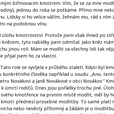
 s mým biřmovacím kmotrem. Vím, že se za mne modl
odiny), jednou do roka se potkáme. Přímo mne neko
tinu. Lidsky si ho velice vážím, žehnám mu, rád s ním
ěni na podobnou vlnu.
al úlohu kmotrovství. Protože jsem však ihned po stř
se knězem, tyto nabídky jsem odmítal. Jako kněz má
hu jinou roli. Mám se modlit za všechny lidi tak něj
e přijal jsem ho za vlastní.
ato role se vyvíjela v průběhu staletí. Kdysi byl km
 konkrétního člověka například u soudu: „Ano, tent
Petru Novákovi a Janě Novákové v obci Novákov.“ Km
 k úmrtí rodičů. Dnes jsou pořádky trochu jiné. Úlo
za svého kmotřence na prvním místě modlit, měl by h
y kmotr přednesl prosebné modlitby. To samé platí 
enicha nebo nevěsty přítomný a žádám je o modlitbu