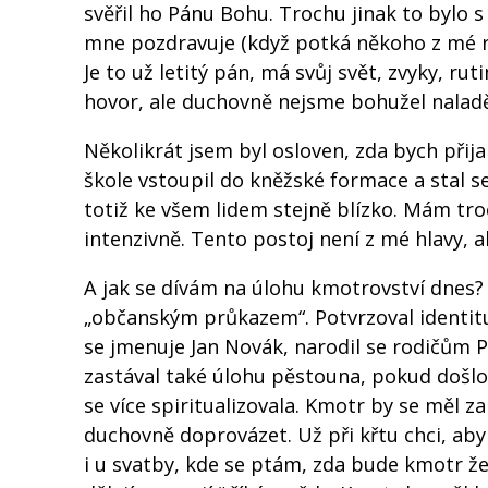
svěřil ho Pánu Bohu. Trochu jinak to bylo
mne pozdravuje (když potká někoho z mé r
Je to už letitý pán, má svůj svět, zvyky, ru
hovor, ale duchovně nejsme bohužel nalad
Několikrát jsem byl osloven, zda bych přij
škole vstoupil do kněžské formace a stal 
totiž ke všem lidem stejně blízko. Mám troc
intenzivně. Tento postoj není z mé hlavy, al
A jak se dívám na úlohu kmotrovství dnes? T
„občanským průkazem“. Potvrzoval identitu
se jmenuje Jan Novák, narodil se rodičům 
zastával také úlohu pěstouna, pokud došlo
se více spiritualizovala. Kmotr by se měl 
duchovně doprovázet. Už při křtu chci, ab
i u svatby, kde se ptám, zda bude kmotr ž