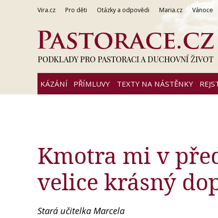
Vira.cz
Pro děti
Otázky a odpovědi
Maria.cz
Vánoce
KÁZÁNÍ
PŘÍMLUVY
TEXTY NA NÁSTĚNKY
REJS
Kmotra mi v před
velice krásný do
Stará učitelka Marcela