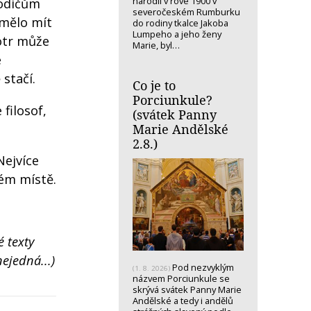
narodil v rove 1900 v
rodičům
severočeském Rumburku
 mělo mít
do rodiny tkalce Jakoba
Lumpeho a jeho ženy
otr může
Marie, byl…
e
stačí.
Co je to
Porciunkule?
filosof,
(svátek Panny
Marie Andělské
2.8.)
Nejvíce
hém místě.
 texty
ejedná...)
Pod nezvyklým
(1. 8. 2026)
názvem Porciunkule se
skrývá svátek Panny Marie
Andělské a tedy i andělů