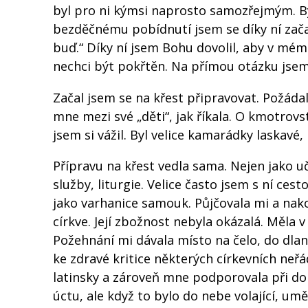
byl pro ni kýmsi naprosto samozřejmým. Byl
bezděčnému pobídnutí jsem se díky ní začal m
buď.“ Díky ní jsem Bohu dovolil, aby v mém
nechci být pokřtěn. Na přímou otázku jsem
Začal jsem se na křest připravovat. Požáda
mne mezi své „děti“, jak říkala. O kmotrov
jsem si vážil. Byl velice kamarádky laskavé
Přípravu na křest vedla sama. Nejen jako uč
služby, liturgie. Velice často jsem s ní ce
jako varhanice samouk. Půjčovala mi a nako
církve. Její zbožnost nebyla okázalá. Měla
Požehnání mi dávala místo na čelo, do dlaně
ke zdravé kritice některých církevních neřád
latinsky a zároveň mne podporovala při d
úctu, ale když to bylo do nebe volající, uměl