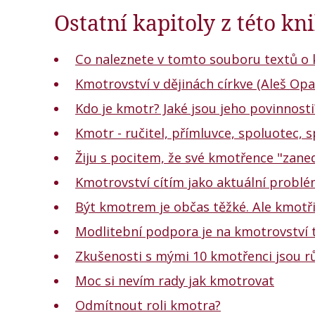
Ostatní kapitoly z této k
Co naleznete v tomto souboru textů o 
Kmotrovství v dějinách církve (Aleš Opa
Kdo je kmotr? Jaké jsou jeho povinnosti
Kmotr - ručitel, přímluvce, spoluotec, 
Žiju s pocitem, že své kmotřence "zan
Kmotrovství cítím jako aktuální probl
Být kmotrem je občas těžké. Ale kmotři
Modlitební podpora je na kmotrovství t
Zkušenosti s mými 10 kmotřenci jsou 
Moc si nevím rady jak kmotrovat
Odmítnout roli kmotra?