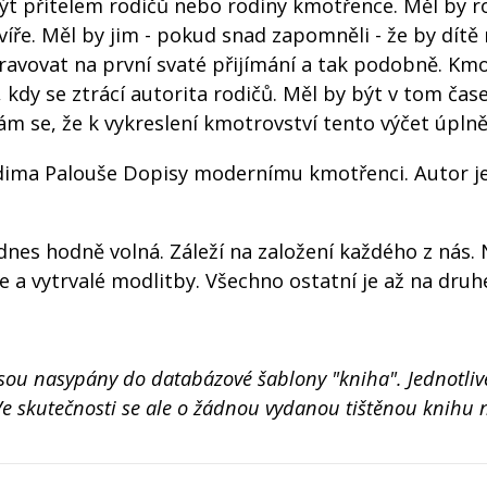
 být přítelem rodičů nebo rodiny kmotřence. Měl by 
víře. Měl by jim - pokud snad zapomněli - že by dítě
ravovat na první svaté přijímání a tak podobně. Km
 kdy se ztrácí autorita rodičů. Měl by být v tom čas
 se, že k vykreslení kmotrovství tento výčet úplně 
ima Palouše Dopisy modernímu kmotřenci. Autor je 
dnes hodně volná. Záleží na založení každého z nás. 
 a vytrvalé modlitby. Všechno ostatní je až na dru
jsou nasypány do databázové šablony "kniha". Jednotlivé
e skutečnosti se ale o žádnou vydanou tištěnou knihu n