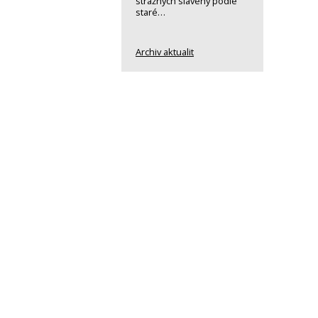
strážných slavený podle
staré…
Archiv aktualit