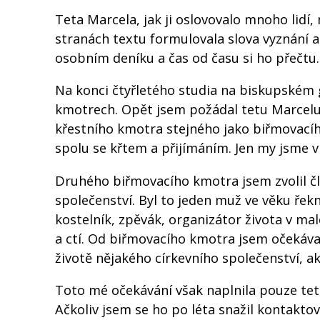
Teta Marcela, jak ji oslovovalo mnoho lidí,
stranách textu formulovala slova vyznání a
osobním deníku a čas od času si ho přečtu.
Na konci čtyřletého studia na biskupském 
kmotrech. Opět jsem požádal tetu Marcelu
křestního kmotra stejného jako biřmovacího.
spolu se křtem a přijímáním. Jen my jsme v 
Druhého biřmovacího kmotra jsem zvolil č
společenství. Byl to jeden muž ve věku řekn
kostelník, zpěvák, organizátor života v mal
a ctí. Od biřmovacího kmotra jsem očekáva
životě nějakého církevního společenství, a
Toto mé očekávání však naplnila pouze tet
Ačkoliv jsem se ho po léta snažil kontakto