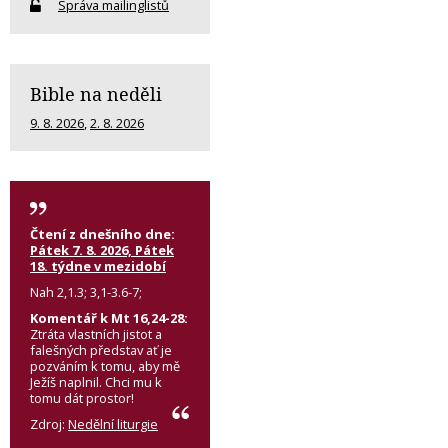
Správa mailinglistů
Bible na neděli
9. 8. 2026
,
2. 8. 2026
Čtení z dnešního dne:
Pátek 7. 8. 2026, Pátek
18. týdne v mezidobí
Nah 2,1.3; 3,1-3.6-7;
Komentář k Mt 16,24-28:
Ztráta vlastních jistot a
falešných představ ať je
pozváním k tomu, aby mě
Ježíš naplnil. Chci mu k
tomu dát prostor!
Zdroj:
Nedělní liturgie