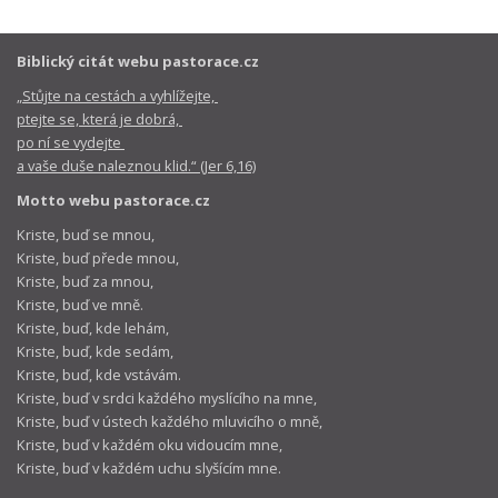
Biblický citát webu pastorace.cz
„Stůjte na cestách a vyhlížejte,
ptejte se, která je dobrá,
po ní se vydejte
a vaše duše naleznou klid.“ (Jer 6,16)
Motto webu pastorace.cz
Kriste, buď se mnou,
Kriste, buď přede mnou,
Kriste, buď za mnou,
Kriste, buď ve mně.
Kriste, buď, kde lehám,
Kriste, buď, kde sedám,
Kriste, buď, kde vstávám.
Kriste, buď v srdci každého myslícího na mne,
Kriste, buď v ústech každého mluvicího o mně,
Kriste, buď v každém oku vidoucím mne,
Kriste, buď v každém uchu slyšícím mne.