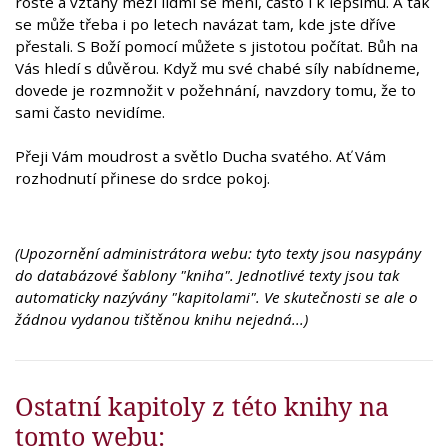
roste a vztahy mezi lidmi se mění, často i k lepšímu. A tak
se může třeba i po letech navázat tam, kde jste dříve
přestali. S Boží pomocí můžete s jistotou počítat. Bůh na
Vás hledí s důvěrou. Když mu své chabé síly nabídneme,
dovede je rozmnožit v požehnání, navzdory tomu, že to
sami často nevidíme.
Přeji Vám moudrost a světlo Ducha svatého. Ať Vám
rozhodnutí přinese do srdce pokoj.
(Upozornění administrátora webu: tyto texty jsou nasypány
do databázové šablony "kniha". Jednotlivé texty jsou tak
automaticky nazývány "kapitolami". Ve skutečnosti se ale o
žádnou vydanou tištěnou knihu nejedná...)
Ostatní kapitoly z této knihy na
tomto webu: