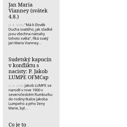
Jan Maria
Vianney (svátek
4.8.)
“Má-li člověk
(3. 8. 2026)
Ducha svatého, jak sladké
jsou všechna námahy
tohoto světa“, říká svatý
Jan Maria Vianney…
Sudetský kapucín
v konfliktu s
nacisty: P. Jakob
LUMPE OFMCap
Jakob LUMPE se
(2. 8. 2026)
narodil v rove 1900 v
severočeském Rumburku
do rodiny tkalce Jakoba
Lumpeho a jeho ženy
Marie, byl…
Co je to