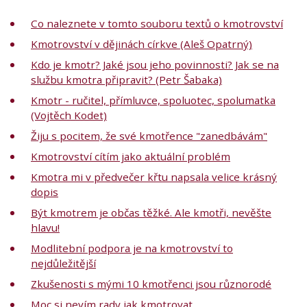
Co naleznete v tomto souboru textů o kmotrovství
Kmotrovství v dějinách církve (Aleš Opatrný)
Kdo je kmotr? Jaké jsou jeho povinnosti? Jak se na
službu kmotra připravit? (Petr Šabaka)
Kmotr - ručitel, přímluvce, spoluotec, spolumatka
(Vojtěch Kodet)
Žiju s pocitem, že své kmotřence "zanedbávám"
Kmotrovství cítím jako aktuální problém
Kmotra mi v předvečer křtu napsala velice krásný
dopis
Být kmotrem je občas těžké. Ale kmotři, nevěšte
hlavu!
Modlitební podpora je na kmotrovství to
nejdůležitější
Zkušenosti s mými 10 kmotřenci jsou různorodé
Moc si nevím rady jak kmotrovat