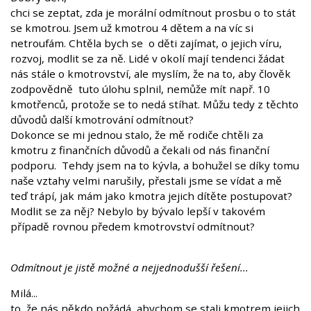
chci se zeptat, zda je morální odmítnout prosbu o to stát
se kmotrou. Jsem už kmotrou 4 dětem a na víc si
netroufám. Chtěla bych se o děti zajímat, o jejich víru,
rozvoj, modlit se za ně. Lidé v okolí mají tendenci žádat
nás stále o kmotrovství, ale myslím, že na to, aby člověk
zodpovědně tuto úlohu splnil, nemůže mít např. 10
kmotřenců, protože se to nedá stíhat. Můžu tedy z těchto
důvodů další kmotrování odmítnout?
Dokonce se mi jednou stalo, že mě rodiče chtěli za
kmotru z finančních důvodů a čekali od nás finanční
podporu. Tehdy jsem na to kývla, a bohužel se díky tomu
naše vztahy velmi narušily, přestali jsme se vídat a mě
teď trápí, jak mám jako kmotra jejich dítěte postupovat?
Modlit se za něj? Nebylo by bývalo lepší v takovém
případě rovnou předem kmotrovství odmítnout?
Odmítnout je jistě možné a nejjednodušší řešení...
Milá...
to, že nás někdo požádá, abychom se stali kmotrem jejich