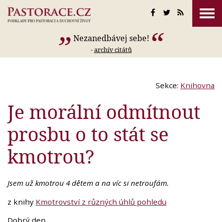
Nezanedbávej sebe!
-
archív citátů
Sekce:
Knihovna
Je morální odmítnout
prosbu o to stát se
kmotrou?
Jsem už kmotrou 4 dětem a na víc si netroufám.
z knihy
Kmotrovství z různých úhlů pohledu
Dobrý den,