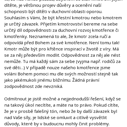
dítěte, je většinou projev důvěry a ocenění naší
schopnosti být dítěti v duchovní oblasti oporou.
Souhlasím s Vámi, že být křestní kmotrou nebo kmotrem
je určitý závazek. Přijetím kmotrovství bereme na sebe
určitý díl odpovědnosti za duchovní rozvoj kmotřence či
kmotřenky. Neznamená to ale, že kmotr zcela ručí a
odpovídá před Bohem za své kmotřence. Není tomu tak!
Kmotr může být pro křtěnce inspirací v životě z víry. Má
se za něj především modlit. Odpovědnost za něj ale nést
nemůže. Tu má každý sám za sebe (vyjma např. rodičů za
své děti…) V případě nouze našeho kmotřence jsme
voláni Bohem pomoci mu dle svých možností stejně tak
jako jakémukoli jinému bližnímu. Žádná právní
zodpovědnost zde nevzniká.
Odmítnout je jistě možné a nejjednodušší řešení, když se
na takový úkol necítíte, a máte na to právo. Pokud cítíte,
že je v prosbě falešný tón, nebo že by další závazek byl
nad Vaše síly, je lidské se omluvit a citlivě vysvětlit
důvody, které by v budoucnu mohly činit problémy.