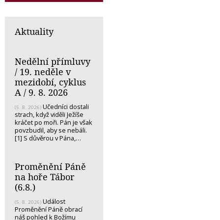
Aktuality
Nedělní přímluvy
/ 19. neděle v
mezidobí, cyklus
A / 9. 8. 2026
Učedníci dostali
(5. 8. 2026)
strach, když viděli Ježíše
kráčet po moři. Pán je však
povzbudil, aby se nebáli.
[1] S důvěrou v Pána,…
Proměnění Páně
na hoře Tábor
(6.8.)
Událost
(5. 8. 2026)
Proměnění Páně obrací
náš pohled k Božímu