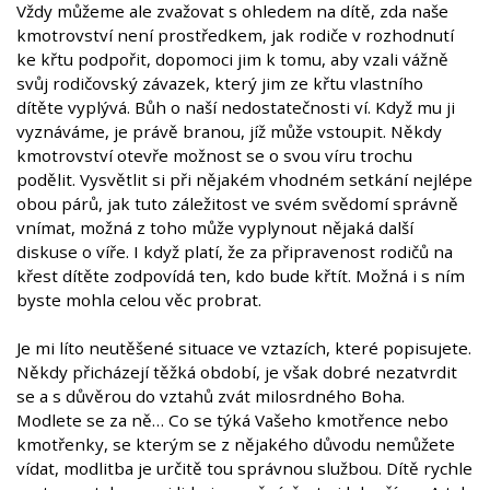
Vždy můžeme ale zvažovat s ohledem na dítě, zda naše
kmotrovství není prostředkem, jak rodiče v rozhodnutí
ke křtu podpořit, dopomoci jim k tomu, aby vzali vážně
svůj rodičovský závazek, který jim ze křtu vlastního
dítěte vyplývá. Bůh o naší nedostatečnosti ví. Když mu ji
vyznáváme, je právě branou, jíž může vstoupit. Někdy
kmotrovství otevře možnost se o svou víru trochu
podělit. Vysvětlit si při nějakém vhodném setkání nejlépe
obou párů, jak tuto záležitost ve svém svědomí správně
vnímat, možná z toho může vyplynout nějaká další
diskuse o víře. I když platí, že za připravenost rodičů na
křest dítěte zodpovídá ten, kdo bude křtít. Možná i s ním
byste mohla celou věc probrat.
Je mi líto neutěšené situace ve vztazích, které popisujete.
Někdy přicházejí těžká období, je však dobré nezatvrdit
se a s důvěrou do vztahů zvát milosrdného Boha.
Modlete se za ně… Co se týká Vašeho kmotřence nebo
kmotřenky, se kterým se z nějakého důvodu nemůžete
vídat, modlitba je určitě tou správnou službou. Dítě rychle