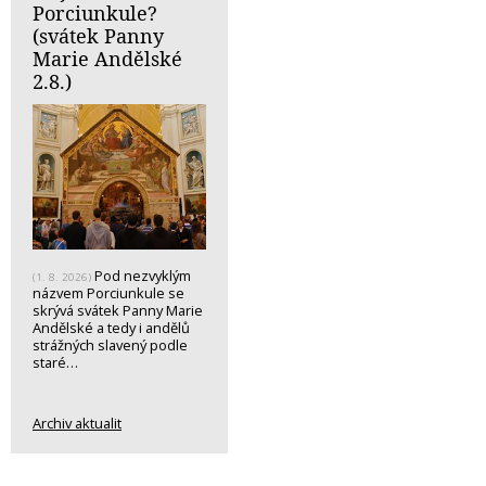
Porciunkule?
(svátek Panny
Marie Andělské
2.8.)
Pod nezvyklým
(1. 8. 2026)
názvem Porciunkule se
skrývá svátek Panny Marie
Andělské a tedy i andělů
strážných slavený podle
staré…
Archiv aktualit