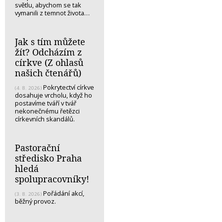
světlu, abychom se tak
vymanili z temnot života…
Jak s tím můžete
žít? Odcházím z
církve (Z ohlasů
našich čtenářů)
Pokrytectví církve
(4. 8. 2026)
dosahuje vrcholu, když ho
postavíme tváří v tvář
nekonečnému řetězci
církevních skandálů.
Pastorační
středisko Praha
hledá
spolupracovníky!
Pořádání akcí,
(3. 8. 2026)
běžný provoz.