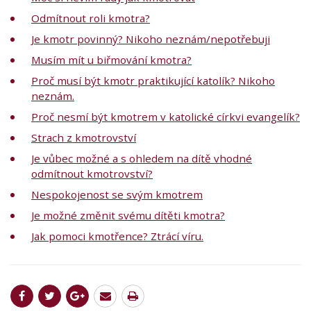
Odmítnout roli kmotra?
Je kmotr povinný? Nikoho neznám/nepotřebuji
Musím mít u biřmování kmotra?
Proč musí být kmotr praktikující katolík? Nikoho
neznám.
Proč nesmí být kmotrem v katolické církvi evangelík?
Strach z kmotrovství
Je vůbec možné a s ohledem na dítě vhodné
odmítnout kmotrovství?
Nespokojenost se svým kmotrem
Je možné změnit svému dítěti kmotra?
Jak pomoci kmotřence? Ztrácí víru.