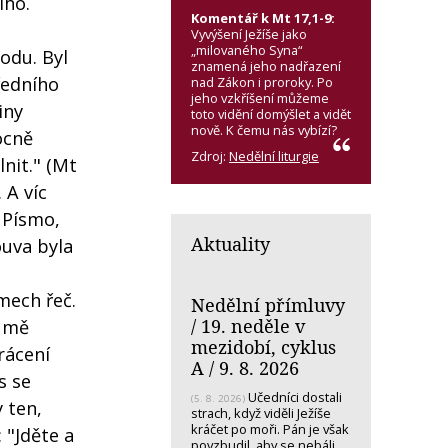
ího.
Komentář k Mt 17,1-9:
Vyvýšení Ježíše jako
„milovaného Syna“
odu. Byl
znamená jeho nadřazení
ředního
nad Zákon i proroky. Po
jeho vzkříšení můžeme
iny
toto vidění domýšlet a vidět
nově. K čemu nás vybízí?
ocně
Zdroj:
Nedělní liturgie
nit." (Mt
 A víc
 Písmo,
Aktuality
ouva byla
smech řeč.
Nedělní přímluvy
/ 19. neděle v
e mě
mezidobí, cyklus
rácení
A / 9. 8. 2026
s se
Učedníci dostali
(5. 8. 2026)
y ten,
strach, když viděli Ježíše
kráčet po moři. Pán je však
 "Jděte a
povzbudil, aby se nebáli.