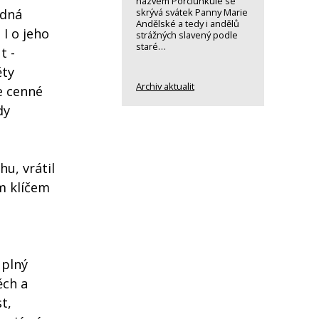
názvem Porciunkule se
edná
skrývá svátek Panny Marie
Andělské a tedy i andělů
 I o jeho
strážných slavený podle
staré…
t -
ěty
Archiv aktualit
je cenné
dy
hu, vrátil
um klíčem
 plný
ěch a
t,