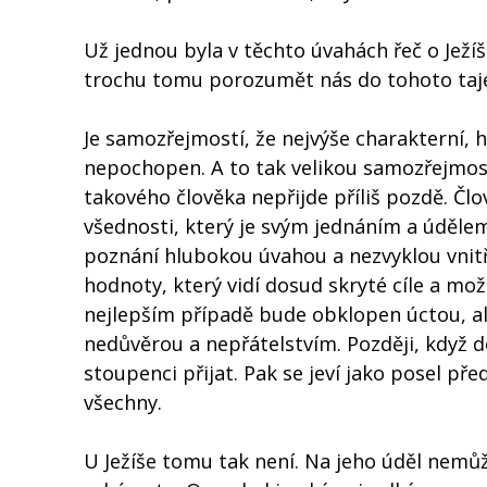
Už jednou byla v těchto úvahách řeč o Ježí
trochu tomu porozumět nás do tohoto tajem
Je samozřejmostí, že nejvýše charakterní, 
nepochopen. A to tak velikou samozřejmost
takového člověka nepřijde příliš pozdě. Čl
všednosti, který je svým jednáním a úděle
poznání hlubokou úvahou a nezvyklou vnitř
hodnoty, který vidí dosud skryté cíle a mo
nejlepším případě bude obklopen úctou, ale
nedůvěrou a nepřátelstvím. Později, když d
stoupenci přijat. Pak se jeví jako posel p
všechny.
U Ježíše tomu tak není. Na jeho úděl nemůž