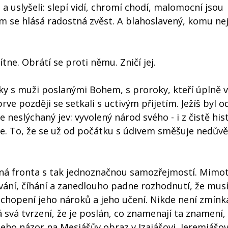
 a uslyšeli: slepí vidí, chromí chodí, malomocní jsou
udým se hlásá radostná zvěst. A blahoslavený, komu n
tne. Obrátí se proti němu. Zničí jej.
cky s muži poslanými Bohem, s proroky, kteří úplně v
rve později se setkali s uctivým přijetím. Ježíš byl 
e neslýchaný jev: vyvolený národ svého - i z čistě hi
ce. To, že se už od počátku s údivem směšuje nedůvě
čná fronta s tak jednoznačnou samozřejmostí. Mimo
vání, číhání a zanedlouho padne rozhodnutí, že musí
hopení jeho nároků a jeho učení. Nikde není zmínk
rá svá tvrzení, že je poslán, co znamenají ta znamení,
eho názor na Mesiášův obraz v Izaiášovi, Jeremiášov