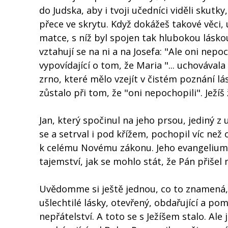
do Judska, aby i tvoji učedníci viděli skut
přece ve skrytu. Když dokážeš takové věci, uk
matce, s níž byl spojen tak hlubokou lásko
vztahují se na ni a na Josefa: "Ale oni nepoch
vypovídající o tom, že Maria "... uchovávala
zrno, které mělo vzejít v čistém poznání lás
zůstalo při tom, že "oni nepochopili". Ježíš
Jan, který spočinul na jeho prsou, jediný z 
se a setrval i pod křížem, pochopil víc než
k celému Novému zákonu. Jeho evangelium a
tajemství, jak se mohlo stát, že Pán přišel n
Uvědomme si ještě jednou, co to znamená, k
ušlechtilé lásky, otevřený, obdařující a p
nepřátelství. A toto se s Ježíšem stalo. Al