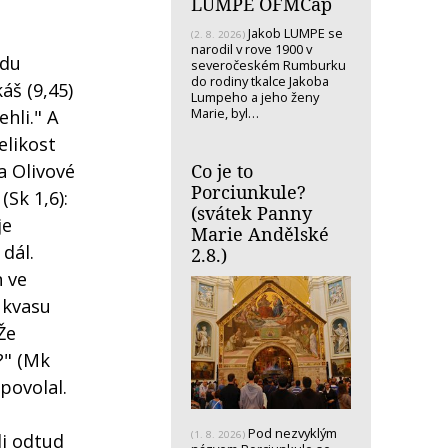
LUMPE OFMCap
Jakob LUMPE se
(2. 8. 2026)
narodil v rove 1900 v
edu
severočeském Rumburku
do rodiny tkalce Jakoba
áš (9,45)
Lumpeho a jeho ženy
Marie, byl…
hli." A
elikost
Co je to
na Olivové
Porciunkule?
Sk 1,6):
(svátek Panny
je
Marie Andělské
 dál.
2.8.)
 ve
a kvasu
Že
?" (Mk
povolal.
Pod nezvyklým
(1. 8. 2026)
di odtud