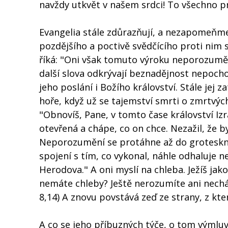
navždy utkvět v našem srdci! To všechno pr
Evangelia stále zdůrazňují, a nezapomeňme
pozdějšího a poctivě svědčícího proti nim 
říká: "Oni však tomuto výroku neporozuměli
další slova odkrývají beznadějnost nepochop
jeho poslání i Božího království. Stále jej z
hoře, když už se tajemství smrti o zmrtvýc
"Obnovíš, Pane, v tomto čase království Izrae
otevřená a chápe, co on chce. Nezažil, že by
Neporozumění se protáhne až do grotesknos
spojení s tím, co vykonal, náhle odhaluje ne
Herodova." A oni myslí na chleba. Ježíš jak
nemáte chleby? Ještě nerozumíte ani necháp
8,14) A znovu povstává zeď ze strany, z kte
A co se jeho příbuzných týče, o tom výmluvn