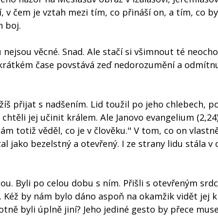
í, v čem je vztah mezi tím, co přináší on, a tím, co b
 boj.
nejsou věcné. Snad. Ale stačí si všimnout té neocho
krátkém čase povstává zeď nedorozumění a odmítnu
ežíš přijat s nadšením. Lid toužil po jeho chlebech, p
 chtěli jej učinit králem. Ale Janovo evangelium (2,24)
ám totiž věděl, co je v člověku." V tom, co on vlastně
 jako bezelstný a otevřený. I ze strany lidu stála v 
ou. Byli po celou dobu s ním. Přišli s otevřeným srd
 jej. Kéž by nám bylo dáno aspoň na okamžik vidět jej 
tně byli úplně jiní? Jeho jediné gesto by přece mus