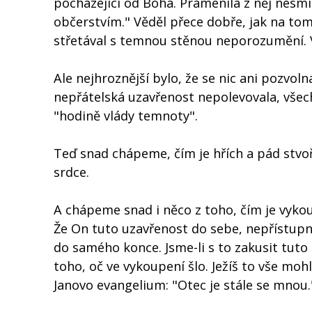
pocházející od Boha. Pramenila z něj nesmí
občerstvím." Věděl přece dobře, jak na tom 
střetával s temnou stěnou neporozumění. V
Ale nejhroznější bylo, že se nic ani pozvo
nepřátelská uzavřenost nepolevovala, všec
"hodině vlády temnoty".
Teď snad chápeme, čím je hřích a pád stvoř
srdce.
A chápeme snad i něco z toho, čím je vykoup
Že On tuto uzavřenost do sebe, nepřístupnos
do samého konce. Jsme-li s to zakusit tut
toho, oč ve vykoupení šlo. Ježíš to vše moh
Janovo evangelium: "Otec je stále se mnou.