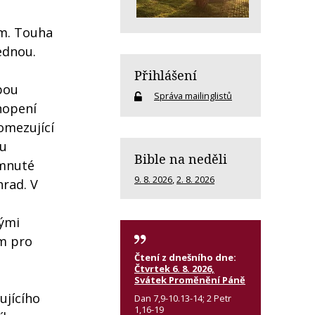
em. Touha
ednou.
Přihlášení
bou
Správa mailinglistů
hopení
omezující
mu
Bible na neděli
imnuté
9. 8. 2026
,
2. 8. 2026
hrad. V
vými
em pro
Čtení z dnešního dne:
Čtvrtek 6. 8. 2026,
Svátek Proměnění Páně
ujícího
Dan 7,9-10.13-14; 2 Petr
1,16-19