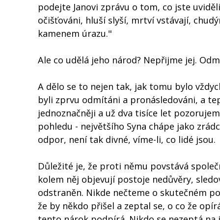
podejte Janovi zprávu o tom, co jste uviděli
očišťováni, hluší slyší, mrtví vstávají, ch
kamenem úrazu."
Ale co udělá jeho národ? Nepřijme jej. Odmí
A dělo se to nejen tak, jak tomu bylo vždy
byli zprvu odmítáni a pronásledováni, a tep
jednoznačněji a už dva tisíce let pozorujem
pohledu - největšího Syna chápe jako zrád
odpor, není tak divné, víme-li, co lidé jsou.
Důležité je, že proti němu povstává spole
kolem něj objevují postoje nedůvěry, sledo
odstraněn. Nikde nečteme o skutečném poc
že by někdo přišel a zeptal se, o co že opí
tento nárok podpírá. Nikdo se nezeptá na j