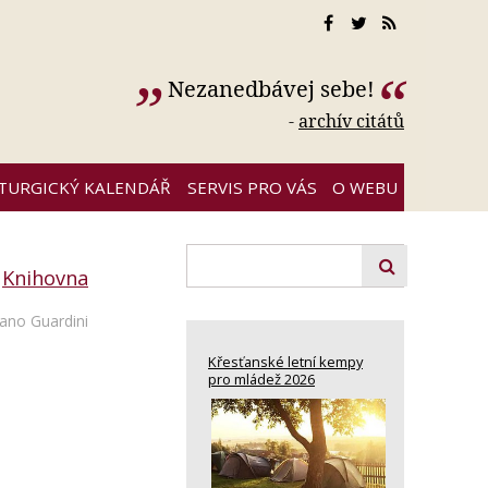
Nezanedbávej sebe!
-
archív citátů
ITURGICKÝ KALENDÁŘ
SERVIS PRO VÁS
O WEBU
:
Knihovna
no Guardini
Křesťanské letní kempy
pro mládež 2026