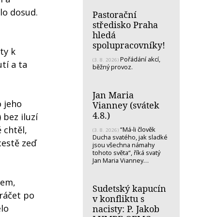
ylo dosud.
Pastorační
středisko Praha
hledá
spolupracovníky!
ty k
Pořádání akcí,
(3. 8. 2026)
tí a ta
běžný provoz.
Jan Maria
o jeho
Vianney (svátek
4.8.)
 bez iluzí
 chtěl,
“Má-li člověk
(3. 8. 2026)
Ducha svatého, jak sladké
cestě zeď
jsou všechna námahy
tohoto světa“, říká svatý
Jan Maria Vianney…
cem,
Sudetský kapucín
kráčet po
v konfliktu s
elo
nacisty: P. Jakob