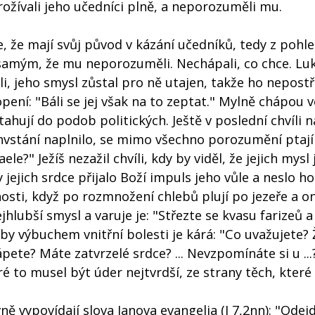
ožívali jeho učedníci plně, a neporozuměli mu.
, že mají svůj původ v kázání učedníků, tedy z pohl
samým, že mu neporozuměli. Nechápali, co chce. Luk
, jeho smysl zůstal pro ně utajen, takže ho nepostře
ení: "Báli se jej však na to zeptat." Mylně chápou v
atahují do podob politických. Ještě v poslední chvíli 
hvstání naplnilo, se mimo všechno porozumění ptají (
le?" Ježíš nezažil chvíli, kdy by viděl, že jejich mysl 
 jejich srdce přijalo Boží impuls jeho vůle a neslo ho
ti, když po rozmnožení chlebů plují po jezeře a on
jhlubší smysl a varuje je: "Střezte se kvasu farizeů 
oby výbuchem vnitřní bolesti je kárá: "Co uvažujete? 
ete? Máte zatvrzelé srdce? ... Nevzpomínáte si u ...
ré to musel být úder nejtvrdší, ze strany těch, které 
ě vypovídají slova Janova evangelia (J 7,2nn): "Odej