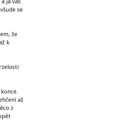
a já vás
 všude se
kem, že
až k
rzelosti
 konce.
ehčení až
ěco z
 opět