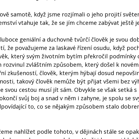
šově samotě, když jsme rozjímali o jeho projití svět
ství vtahuje tak, že se jím chceme zabývat ještě j
hluboce geniální a duchovně tvůrčí člověk je svou do
í, že považujeme za laskavé řízení osudu, když poc
ověk, který svým životním bytím překročil podmínky 
m rozvinul zvláštním způsobem, který došel k nové
ní zkušeností, člověk, kterým hýbají dosud nepovš
žnosti, takový člověk nemůže být přijat všemi bez vý
 svou cestou musí jít sám. Obvykle se však setká s
okončí svůj boj a snad v něm i zahyne, je spolu se s
ředpovídající to, co se nějakým způsobem stalo dobr
eme nahlížet podle tohoto, v dějinách stále se opak