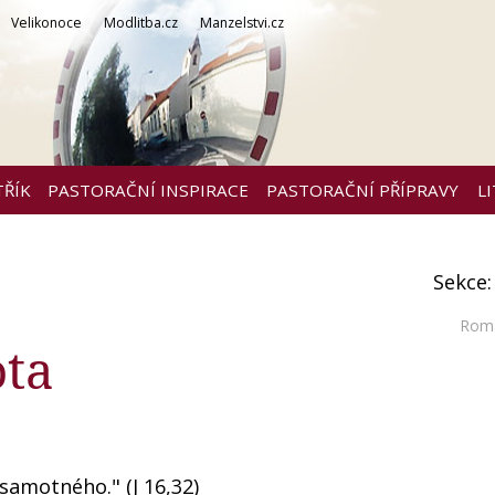
Velikonoce
Modlitba.cz
Manzelstvi.cz
TŘÍK
PASTORAČNÍ INSPIRACE
PASTORAČNÍ PŘÍPRAVY
L
Sekce
Roma
ota
samotného." (J 16,32)