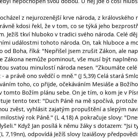
ebyl nepochopen svou dobou. U něj jde o cosi hlubš
ocházel z nejurozenější krve národa, z královského r
rávně kdosi řekl, že v tom, co se týká jeho bezprost
. Ježíš tkví hluboko v tradici svého národa. Celé děj
votními událostmi tohoto národa. On, tak hluboce a m
od Boha, říká: "Nepřišel jsem zrušit Zákon, ale napl
 ze Zákona nemůže pominout, vše musí být naplněno.
ě tou svatou minulostí národa nesen. "Zkoumáte celé
- a právě ono svědčí o mně." (J 5,39) Celá stará Sml
áním toho, co přijde, očekáváním Mesiáše a Božího
dí v tomto Božím plánu sebe. On je tím, o kom je v Pí
ituje tento text: "Duch Páně na mě spočívá, protož
ou zvěst, vyhlásit zajatým propuštění a slepým nav
ilostivý rok Páně." (L 4,18) A pokračuje slovy: "Dne
lyšeli." Když Jan posílá k němu žáky s dotazem: "Jsi t
L 7,19nn), odpovídá Ježíš slovy Izaiášovy předpovědi: