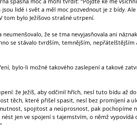
rná spásná moc a mohl tvrdit: "Pojďte ke mě všichni 
jsou lidé i svět a měl moc pozvednout je z bídy. Ale
 tom bylo Ježíšovo strašné utrpení.
lna neumenšovalo, že se tma nevyjasňovala ani názna
hno se stávalo tvrdším, temnějším, nepřátelštějším 
ení, bylo-li možné takového zaslepení a takové zatv
ení: že Ježíš, aby odčinil hřích, nesl tuto bídu až do
t těch, které přišel spasit, nesl bez promíjení a ul
o nutnost, spojitost a neúprosnost, pak pochopíme n
l nést jen ve spojení s tajemstvím, o němž vypovídá
"