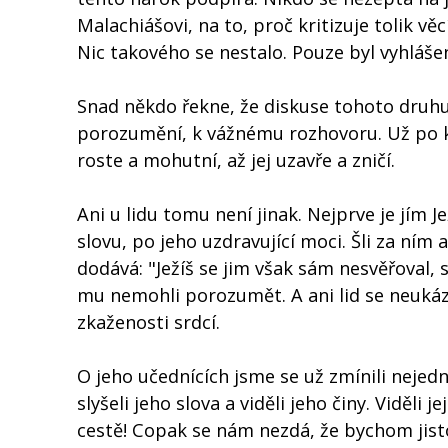
Malachiášovi, na to, proč kritizuje tolik věc
Nic takového se nestalo. Pouze byl vyhlášen
Snad někdo řekne, že diskuse tohoto druhu 
porozumění, k vážnému rozhovoru. Už po 
roste a mohutní, až jej uzavře a zničí.
Ani u lidu tomu není jinak. Nejprve je jím J
slovu, po jeho uzdravující moci. Šli za ním a
dodává: "Ježíš se jim však sám nesvěřoval, s
mu nemohli porozumět. A ani lid se neukázal
zkaženosti srdcí.
O jeho učednících jsme se už zmínili nejedn
slyšeli jeho slova a viděli jeho činy. Viděli
cestě! Copak se nám nezdá, že bychom jisto