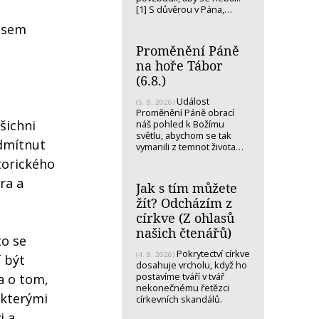
[1] S důvěrou v Pána,…
ejsem
Proměnění Páně
na hoře Tábor
(6.8.)
Událost
(5. 8. 2026)
Proměnění Páně obrací
šichni
náš pohled k Božímu
světlu, abychom se tak
odmítnut
vymanili z temnot života…
storického
ra a
Jak s tím můžete
žít? Odcházím z
církve (Z ohlasů
našich čtenářů)
to se
Pokrytectví církve
(4. 8. 2026)
 být
dosahuje vrcholu, když ho
postavíme tváří v tvář
a o tom,
nekonečnému řetězci
 kterými
církevních skandálů.
i a