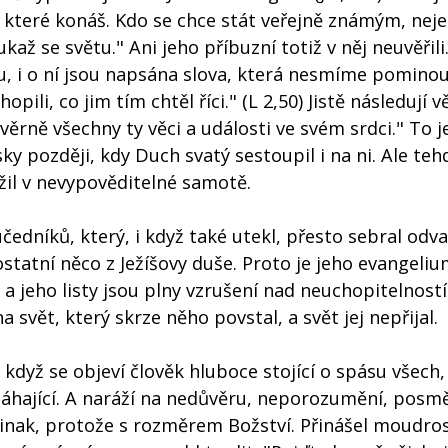
ky, které konáš. Kdo se chce stát veřejně známým, nej
až se světu." Ani jeho příbuzní totiž v něj neuvěřili.
u, i o ní jsou napsána slova, která nesmíme pominou
opili, co jim tím chtěl říci." (L 2,50) Jistě následují v
 věrně všechny ty věci a události ve svém srdci." To 
ky později, kdy Duch svatý sestoupil i na ni. Ale teh
 žil v nevypověditelné samotě.
učedníků, který, i když také utekl, přesto sebral odva
 ostatní něco z Ježíšovy duše. Proto je jeho evangeli
 jeho listy jsou plny vzrušení nad neuchopitelností
a svět, který skrze něho povstal, a svět jej nepřijal.
dyž se objeví člověk hluboce stojící o spásu všech,
omáhající. A naráží na nedůvěru, neporozumění, posm
e jinak, protože s rozměrem Božství. Přinášel moudros