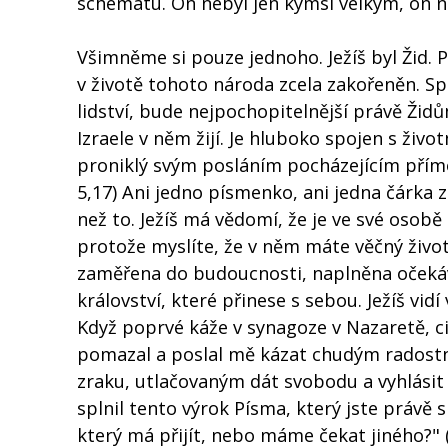
schématu. On nebyl jen kýmsi velkým, on n
Všimněme si pouze jednoho. Ježíš byl Žid. P
v životě tohoto národa zcela zakořeněn. Sp
lidství, bude nejpochopitelnější právě Židům
Izraele v něm žijí. Je hluboko spojen s ži
proniklý svým posláním pocházejícím přímo 
5,17) Ani jedno písmenko, ani jedna čárka
než to. Ježíš má vědomí, že je ve své osob
protože myslíte, že v něm máte věčný život 
zaměřena do budoucnosti, naplněna očekáv
království, které přinese s sebou. Ježíš vi
Když poprvé káže v synagoze v Nazaretě, c
pomazal a poslal mě kázat chudým radostn
zraku, utlačovaným dát svobodu a vyhlásit m
splnil tento výrok Písma, který jste právě s
který má přijít, nebo máme čekat jiného?" (