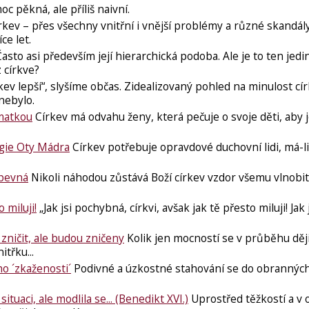
c pěkná, ale příliš naivní.
rkev – přes všechny vnitřní i vnější problémy a různé skandály
ce let.
asto asi především její hierarchická podoba. Ale je to ten jedi
z církve?
kev lepší“, slyšíme občas. Zidealizovaný pohled na minulost cír
nebylo.
 matkou
Církev má odvahu ženy, která pečuje o svoje děti, aby 
ogie Oty Mádra
Církev potřebuje opravdové duchovní lidi, má-li
 pevná
Nikoli náhodou zůstává Boží církev vzdor všemu vlnobit
 miluji!
„Jak jsi pochybná, církvi, avšak jak tě přesto miluji! Jak
zničit, ale budou zničeny
Kolik jen mocností se v průběhu ději
itřku...
ho ´zkaženosti´
Podivné a úzkostné stahování se do obrannýc
tuaci, ale modlila se... (Benedikt XVI.)
Uprostřed těžkostí a v 