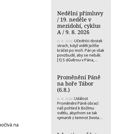
Nedělní přímluvy
/ 19. neděle v
mezidobí, cyklus
A / 9. 8. 2026
Učedníci dostali
(5. 8. 2026)
strach, když viděli Ježíše
kráčet po moři. Pán je však
povzbudil, aby se nebáli.
[1] S důvěrou v Pána,…
Proměnění Páně
na hoře Tábor
(6.8.)
Událost
(5. 8. 2026)
Proměnění Páně obrací
náš pohled k Božímu
světlu, abychom se tak
vymanili z temnot života…
očívá na