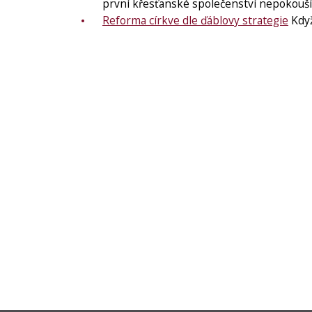
první křesťanské společenství nepokouší 
Reforma církve dle ďáblovy strategie
Když