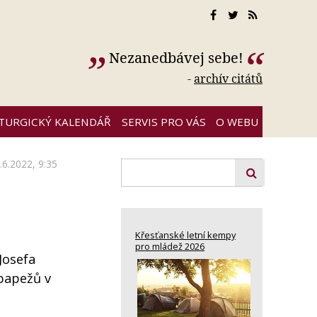
Nezanedbávej sebe!
-
archív citátů
ITURGICKÝ KALENDÁŘ
SERVIS PRO VÁS
O WEBU
.6.2022, 9:35
Křesťanské letní kempy
pro mládež 2026
Josefa
papežů v