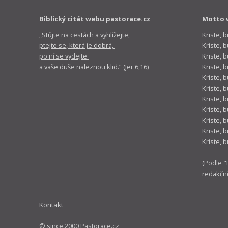
Biblický citát webu pastorace.cz
Motto 
„Stůjte na cestách a vyhlížejte,
Kriste, 
ptejte se, která je dobrá,
Kriste,
po ní se vydejte
Kriste, 
a vaše duše naleznou klid.“ (Jer 6,16)
Kriste, 
Kriste, 
Kriste, 
Kriste, 
Kriste, 
Kriste, 
Kriste, 
Kriste, 
(Podle "
redakčn
Kontakt
© since 2000 Pastorace.cz