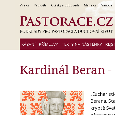
Vira.cz
Pro děti
Otázky a odpovědi
Maria.cz
Vánoce
KÁZÁNÍ
PŘÍMLUVY
TEXTY NA NÁSTĚNKY
REJS
Kardinál Beran -
„Eucharisti
Berana. St
kryptě Svat
převezeny d