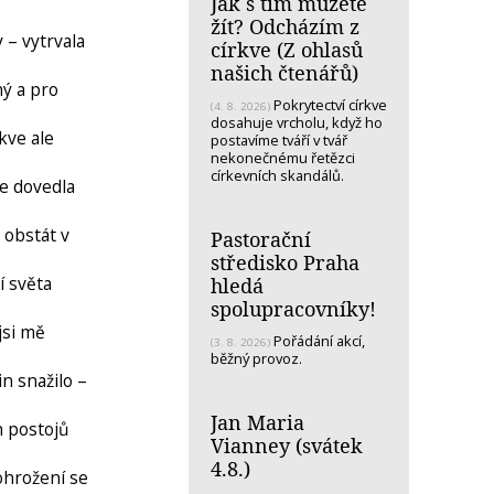
Jak s tím můžete
žít? Odcházím z
 – vytrvala
církve (Z ohlasů
našich čtenářů)
ný a pro
Pokrytectví církve
(4. 8. 2026)
dosahuje vrcholu, když ho
kve ale
postavíme tváří v tvář
nekonečnému řetězci
církevních skandálů.
je dovedla
 obstát v
Pastorační
středisko Praha
í světa
hledá
spolupracovníky!
 jsi mě
Pořádání akcí,
(3. 8. 2026)
běžný provoz.
n snažilo –
Jan Maria
h postojů
Vianney (svátek
4.8.)
ohrožení se