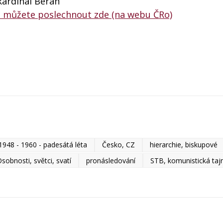
kardinál Beran
i můžete poslechnout zde (na webu ČRo)
1948 - 1960 - padesátá léta
Česko, CZ
hierarchie, biskupové
sobnosti, světci, svatí
pronásledování
STB, komunistická tajn