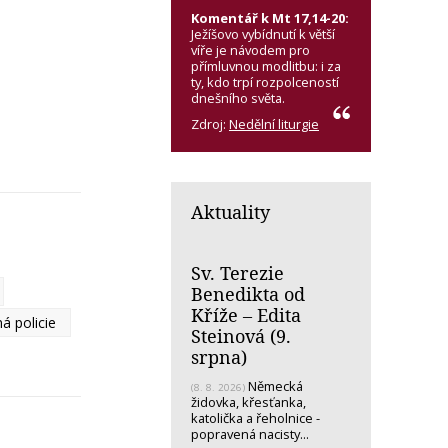
Komentář k Mt 17,14-20:
Ježíšovo vybídnutí k větší
víře je návodem pro
přímluvnou modlitbu: i za
ty, kdo trpí rozpolceností
dnešního světa.
Zdroj:
Nedělní liturgie
Aktuality
Sv. Terezie
Benedikta od
Kříže – Edita
á policie
Steinová (9.
srpna)
Německá
(8. 8. 2026)
židovka, křesťanka,
katolička a řeholnice -
popravená nacisty...