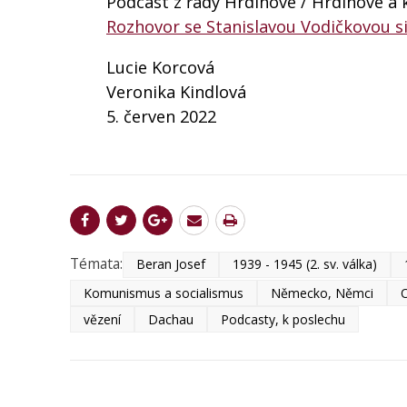
Podcast z řady Hrdinové / Hrdinové a 
Rozhovor se Stanislavou Vodičkovou s
Lucie Korcová
Veronika Kindlová
5. červen 2022
Témata:
Beran Josef
1939 - 1945 (2. sv. válka)
Komunismus a socialismus
Německo, Němci
O
vězení
Dachau
Podcasty, k poslechu