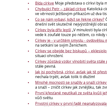
Bída církve
Moje představa o církvi byla mo
Chybující Petr – základ církve
Katolická cí
ve věrnosti Ježíšovým příkazům už dva tisí
Co se nám vybaví, když se řekne církev?
Č
dnešní svět skutečně nejvýstižnější obra
Církev byla dřív lepší
„V minulosti byla cír
vede k zoufalé touze po něčem, co nikdy 
Církev je - v určitém smyslu - ovdovělou
na setkání se svým Ženichem.
Církev se obejde bez biskupů – eklesiol
situaci ohrožení.
Církev zůstává vzdor vlnobití světa stále
stále pevná.
Jak jsi pochybná, církvi, avšak jak tě přesto
nechala trpět, avšak tolik ti dlužím!
Mnohé mocnosti se snažily a snaží církev 
a snaží – zničit církev jak zvnějšku, tak zvn
První křesťané neutíkali ze světa kvůli je
vůči světu.
Prvotní církev v první řadě neanalyzovala si