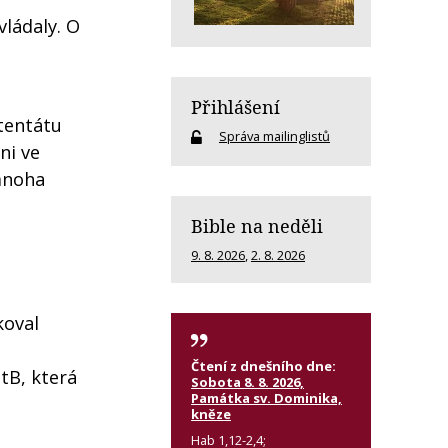
vládaly. O
Přihlášení
tentátu
Správa mailinglistů
ni ve
 mnoha
Bible na neděli
9. 8. 2026
,
2. 8. 2026
koval
Čtení z dnešního dne:
tB, která
Sobota 8. 8. 2026,
Památka sv. Dominika,
kněze
Hab 1,12-2,4;