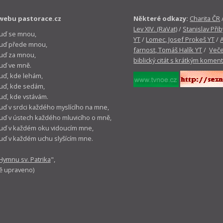
webu pastorace.cz
Některé odkazy:
Charita ČR
Lev XIV. (RaVat)
/
Stanislav Přib
buď se mnou,
YT
/
Lomec, Josef Prokeš YT
/
 buď přede mnou,
farnost, Tomáš Halík YT
/
Veče
buď za mnou,
biblický citát s krátkým komen
buď ve mně.
buď, kde lehám,
buď, kde sedám,
buď, kde vstávám.
buď v srdci každého myslícího na mne,
buď v ústech každého mluvicího o mně,
buď v každém oku vidoucím mne,
buď v každém uchu slyšícím mne.
Hymnu sv. Patrika
",
ě upraveno)