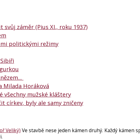
svůj záměr (Pius XI., roku 1937)
mem
emi politickými režimy
Sibiři
igurkou
knězem...
na Milada Horáková
té všechny mužské kláštery
čit
církev
, byly ale samy zničeny
ř Veliký)
Ve stavbě nese jeden kámen druhý. Každý kámen sp
i.