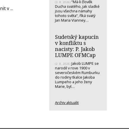
“Má-li člověk
(3. 8. 2026)
Ducha svatého, jak sladké
t v ...
jsou všechna námahy
tohoto světa“, říká svatý
Jan Maria Vianney…
Sudetský kapucín
v konfliktu s
nacisty: P. Jakob
LUMPE OFMCap
Jakob LUMPE se
(2. 8. 2026)
narodil v rove 1900 v
severočeském Rumburku
do rodiny tkalce Jakoba
Lumpeho a jeho ženy
Marie, byl…
Archiv aktualit