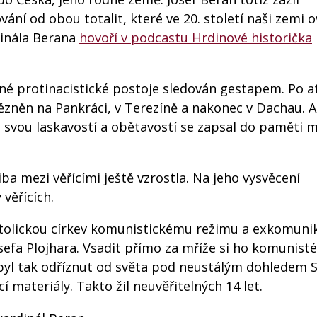
ání od obou totalit, které ve 20. století naši zemi o
dinála Berana
hovoří v podcastu Hrdinové historička
čné protinacistické postoje sledován gestapem. Po a
ězněn na Pankráci, v Terezíně a nakonec v Dachau. A
, svou laskavostí a obětavostí se zapsal do paměti
ba mezi věřícími ještě vzrostla. Na jeho vysvěcení
věřících.
atolickou církev komunistickému režimu a exkomuni
sefa Plojhara. Vsadit přímo za mříže si ho komunisté
– byl tak odříznut od světa pod neustálým dohledem S
í materiály. Takto žil neuvěřitelných 14 let.