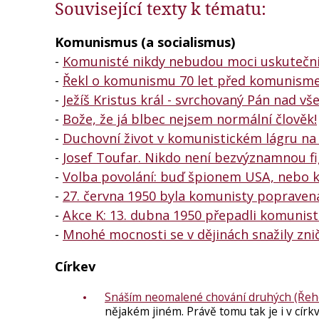
Související texty k tématu:
Komunismus (a socialismus)
-
Komunisté nikdy nebudou moci uskutečnit 
-
Řekl o komunismu 70 let před komunis
-
Ježíš Kristus král - svrchovaný Pán nad vš
-
Bože, že já blbec nejsem normální člověk!
-
Duchovní život v komunistickém lágru na 
-
Josef Toufar. Nikdo není bezvýznamnou f
-
Volba povolání: buď špionem USA, nebo 
-
27. června 1950 byla komunisty poprave
-
Akce K: 13. dubna 1950 přepadli komunis
-
Mnohé mocnosti se v dějinách snažily zni
Církev
Snáším neomalené chování druhých (Řeho
nějakém jiném. Právě tomu tak je i v církv