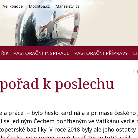
Velikonoce
Modlitba.cz
Manzelstvi.cz
TŘÍK
PASTORAČNÍ INSPIRACE
PASTORAČNÍ PŘÍPRAVY
L
24
 pořad k poslechu
e a práce“ – bylo heslo kardinála a primase českého 
al se jediným Čechem pohřbeným ve Vatikánu vedle 
opetrské baziliky. V roce 2018 byly ale jeho ostatky
o Česka, jeho rodné země. Josef Beran totiž zažil