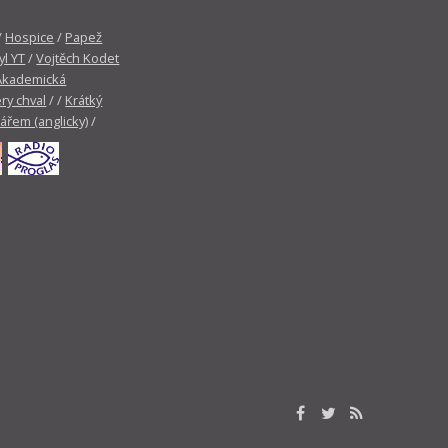
/
Hospice
/
Papež
yl YT
/
Vojtěch Kodet
Akademická
ry chval
/ /
Krátký
tářem (anglicky)
/