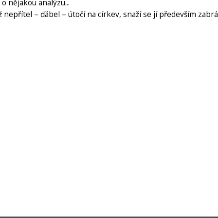
o nějakou analýzu...
 nepřítel – ďábel – útočí na církev, snaží se jí především zabráni