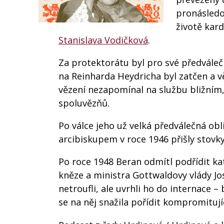
pronásledov
životě kar
Stanislava Vodičková
.
Za protektorátu byl pro své předvále
na Reinharda Heydricha byl zatčen a v
vězení nezapomínal na službu bližním
spoluvězňů.
Po válce jeho už velká předválečná obli
arcibiskupem v roce 1946 přišly stovky 
Po roce 1948 Beran odmítl podřídit k
kněze a ministra Gottwaldovy vlády Jo
netroufli, ale uvrhli ho do internace 
se na něj snažila pořídit kompromitujíc