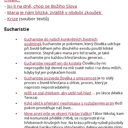
-
Jsi-li na dně, chop se Božího Slova
-
Maria je nám blízká, zvláště v období zkoušek
-
Krize
(soubor textů)
Eucharistie
Eucharistie do našich konkrétních životních
podmínek
Eucharistie je pokrmem, který člověka udržuje
při životě během jeho dlouhého exodu pouští lidské
existence. Stejně jako mana pro lid Izraele, je také
eucharistie pro každou křesťanskou generaci…
Eucharistie nepatří jen do kostela
Člověku by nic
neprospělo být denně na mši svaté nebo i na dvou mších,
kdyby byl jen polykačem hostií.
Eucharistie pozvedá člověka z omezenosti
Je to stálý
proces v životě křesťana a církve, proces, který je
naprosto nepostradatelný.
Ježíš se stal chlebem, aby utišil náš hlad
... po lásce (Matka
Tereza)
Když jdeš k přijímání, nepřistupuj s roztaženými prsty
Boží
pokrm ​proměňuje náš život...
Moje první mše ve vězení (Václav Vaško)
Tábor Nikolaj, kam
mě komunisté přidělili (1954), se rozprostíral na
hřebenech Krušných hor. Na krásu přírody rušivě působily
dřevěné baráky tábora obtočeného dvěma vysokými ploty