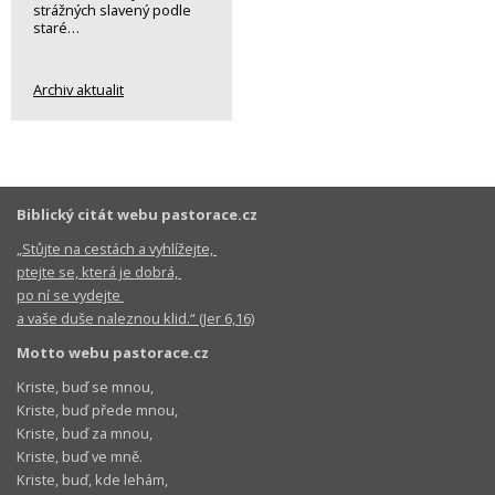
strážných slavený podle
staré…
Archiv aktualit
Biblický citát webu pastorace.cz
„Stůjte na cestách a vyhlížejte,
ptejte se, která je dobrá,
po ní se vydejte
a vaše duše naleznou klid.“ (Jer 6,16)
Motto webu pastorace.cz
Kriste, buď se mnou,
Kriste, buď přede mnou,
Kriste, buď za mnou,
Kriste, buď ve mně.
Kriste, buď, kde lehám,