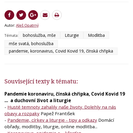
Autor:
Aleš Opatrný
bohoslužba, mše
Liturgie
Modlitba
Témata:
mše svatá, bohoslužba
pandemie, koronavirus, Covid Kovid 19, čínská chřipka
Související texty k tématu:
Pandemie koronaviru, čínská chřipka, Covid Kovid 19
... a duchovní život a liturgie
-
Husté temnoty zahalily naše životy. Dolehly na nás
obavy a rozpaky
Papež František
-
Pandemie, církev a liturgie - tipy a odkazy
Domácí
obřady, modlitby, liturgie, online modlitba...
-
Koronavirus, epidemie a ... křesťan