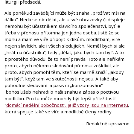
liturgii předsedá.
Ale poněkud zavádějící může být snaha „prožívat mši na
dálku“. Nedá se nic dělat, ale u své obrazovky či displeje
nemohu být účastníkem slavícího společenství, byť je
třeba v přenosu přítomna jen jedna osoba. Jistě že se
mohu a mám ve víře připojit k díkům, modlitbám, víře
nejen slavících, ale i všech sledujících. Neměl bych si ale
„hrát na účastníka“, tedy „dělat, jako bych tam byl“. A to
z prostého důvodu, že to není pravda. Toto ale neříkám
proto, abych někomu sledování přenosu zošklivil, ale
proto, abych pomohl těm, kteří se marně snaží „jakoby
tam být“, když tam ve skutečnosti nejsou. A také aby
pohodlné sledování a pasivní „konzumování“
bohoslužeb nehradilo naši snahu a zápas o poctivou
modlitbu. Pro tu může mnohdy být lepší příležitostí
"
domácí nedělní pobožnost“, jejíž vzory jsou na internetu
,
která spojuje také ve víře a modlitbě členy rodiny.
Redakčně upraveno