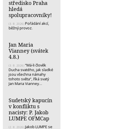
středisko Praha
hledá
spolupracovníky!
Pořádání akcí,
(3. 8. 2026)
běžný provoz.
Jan Maria
Vianney (svátek
4.8.)
“Má-li člověk
(3. 8. 2026)
Ducha svatého, jak sladké
jsou všechna námahy
tohoto světa“, říká svatý
Jan Maria Vianney…
Sudetský kapucín
v konfliktu s
nacisty: P. Jakob
LUMPE OFMCap
Jakob LUMPE se
(2. 8. 2026)