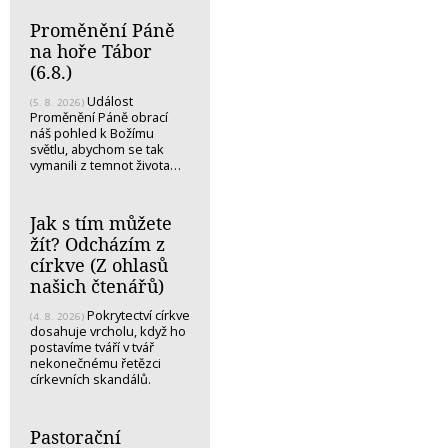
Proměnění Páně
na hoře Tábor
(6.8.)
Událost
(5. 8. 2026)
Proměnění Páně obrací
náš pohled k Božímu
světlu, abychom se tak
vymanili z temnot života…
Jak s tím můžete
žít? Odcházím z
církve (Z ohlasů
našich čtenářů)
Pokrytectví církve
(4. 8. 2026)
dosahuje vrcholu, když ho
postavíme tváří v tvář
nekonečnému řetězci
církevních skandálů.
Pastorační