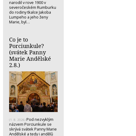
narodil v rove 1900 v
severočeském Rumburku
do rodiny tkalce Jakoba
Lumpeho a jeho ženy
Marie, byl…
Co je to
Porciunkule?
(svátek Panny
Marie Andělské
2.8.)
Pod nezvyklým
(1. 8. 2026)
názvem Porciunkule se
skrývá svátek Panny Marie
Andělské a tedy i andělů