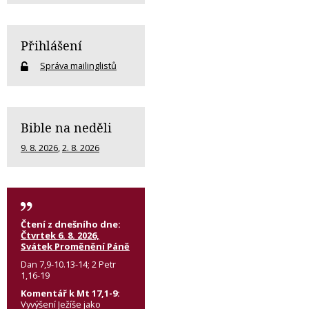
Přihlášení
Správa mailinglistů
Bible na neděli
9. 8. 2026
,
2. 8. 2026
Čtení z dnešního dne:
Čtvrtek 6. 8. 2026,
Svátek Proměnění Páně
Dan 7,9-10.13-14; 2 Petr
1,16-19
Komentář k Mt 17,1-9:
Vyvýšení Ježíše jako