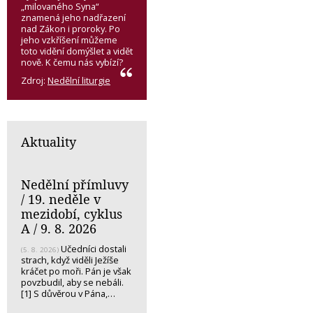
„milovaného Syna“
znamená jeho nadřazení
nad Zákon i proroky. Po
jeho vzkříšení můžeme
toto vidění domýšlet a vidět
nově. K čemu nás vybízí?
Zdroj:
Nedělní liturgie
Aktuality
Nedělní přímluvy
/ 19. neděle v
mezidobí, cyklus
A / 9. 8. 2026
Učedníci dostali
(5. 8. 2026)
strach, když viděli Ježíše
kráčet po moři. Pán je však
povzbudil, aby se nebáli.
[1] S důvěrou v Pána,…