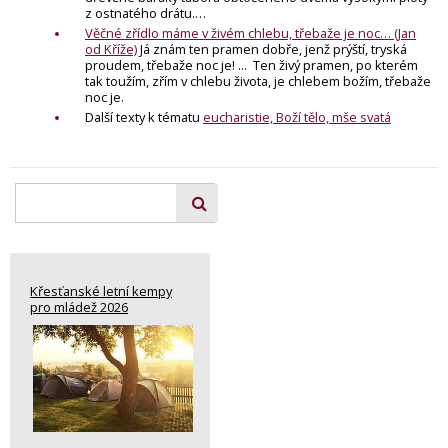
z ostnatého drátu.…
Věčné zřídlo máme v živém chlebu, třebaže je noc… (Jan
od Kříže)
Já znám ten pramen dobře, jenž prýští, tryská
proudem, třebaže noc je! ... Ten živý pramen, po kterém
tak toužím, zřím v chlebu života, je chlebem božím, třebaže
noc je.
Další texty k tématu
eucharistie, Boží tělo, mše svatá
Křesťanské letní kempy
pro mládež 2026