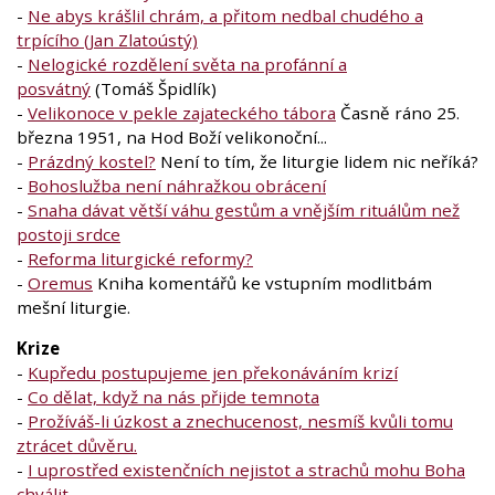
-
Ne abys krášlil chrám, a přitom nedbal chudého a
trpícího (Jan Zlatoústý)
-
Nelogické rozdělení světa na profánní a
posvátný
(Tomáš Špidlík)
-
Velikonoce v pekle zajateckého tábora
Časně ráno 25.
března 1951, na Hod Boží velikonoční...
-
Prázdný kostel?
Není to tím, že liturgie lidem nic neříká?
-
Bohoslužba není náhražkou obrácení
-
Snaha dávat větší váhu gestům a vnějším rituálům než
postoji srdce
-
Reforma liturgické reformy?
-
Oremus
Kniha komentářů ke vstupním modlitbám
mešní liturgie.
Krize
-
Kupředu postupujeme jen překonáváním krizí
-
Co dělat, když na nás přijde temnota
-
Prožíváš-li úzkost a znechucenost, nesmíš kvůli tomu
ztrácet důvěru.
-
I uprostřed existenčních nejistot a strachů mohu Boha
chválit...