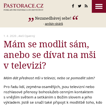
Nezanedbávej sebe!
-
archív citátů
1. 4. 2020 ,
Aleš Opatrný
Mám se modlit sám,
anebo se dívat na mši
v televizi?
Mám dát přednost mši v televizi, nebo se pomodlit sám?
Pro řadu lidí, zejména osamělých, jsou televizní nebo
rozhlasové přenosy bohoslužeb cenným kontaktem
s vnějším světem a setkáním s Božím slovem a jeho
výkladem. Jistě se snaží také připojit k modlitbě toho, kdo