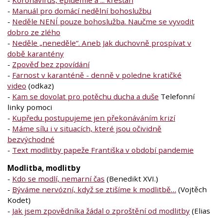
-
Manuál pro domácí nedělní bohoslužbu
-
Neděle NENÍ pouze bohoslužba. Naučme se vyvodit
dobro ze zlého
-
Neděle „neneděle“. Aneb Jak duchovně prospívat v
době karantény
-
Zpověď bez zpovídání
-
Farnost v karanténě - denně v poledne kratičké
video
(odkaz)
-
Kam se dovolat pro potěchu ducha a duše
Telefonní
linky pomoci
-
Kupředu postupujeme jen překonáváním krizí
-
Máme sílu i v situacích, které jsou očividně
bezvýchodné
-
Text modlitby papeže Františka v období pandemie
Modlitba, modlitby
-
Kdo se modlí, nemarní čas
(Benedikt XVI.)
-
Býváme nervózní, když se ztišíme k modlitbě…
(Vojtěch
Kodet)
-
Jak jsem zpovědníka žádal o zproštění od modlitby
(Elias