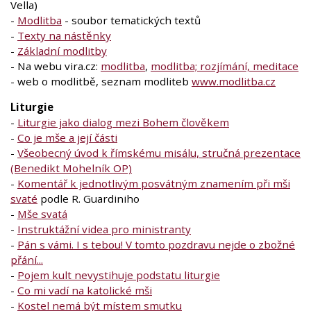
Vella)
-
Modlitba
- soubor tematických textů
-
Texty na nástěnky
-
Základní modlitby
- Na webu vira.cz:
modlitba
,
modlitba; rozjímání, meditace
- web o modlitbě, seznam modliteb
www.modlitba.cz
Liturgie
-
Liturgie jako dialog mezi Bohem člověkem
-
Co je mše a její části
-
Všeobecný úvod k římskému misálu, stručná prezentace
(Benedikt Mohelník OP)
-
Komentář k jednotlivým posvátným znamením při mši
svaté
podle R. Guardiniho
-
Mše svatá
-
Instruktážní videa pro ministranty
-
Pán s vámi. I s tebou! V tomto pozdravu nejde o zbožné
přání...
-
Pojem kult nevystihuje podstatu liturgie
-
Co mi vadí na katolické mši
-
Kostel nemá být místem smutku