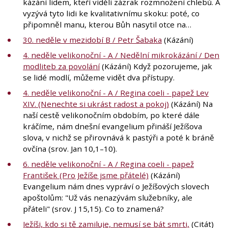
kázání lidem, kteří viděli zázrak rozmnožení chlebů. A
vyzývá tyto lidi ke kvalitativnímu skoku: poté, co
připomněl manu, kterou Bůh nasytil otce na…
30. neděle v mezidobí B / Petr Šabaka
(Kázání)
4. neděle velikonoční - A / Nedělní mikrokázání / Den
modliteb za povolání
(Kázání) Když pozorujeme, jak
se lidé modlí, můžeme vidět dva přístupy.
4. neděle velikonoční - A / Regina coeli - papež Lev
XIV. (Nenechte si ukrást radost a pokoj)
(Kázání) Na
naší cestě velikonočním obdobím, po které dále
kráčíme, nám dnešní evangelium přináší Ježíšova
slova, v nichž se přirovnává k pastýři a poté k bráně
ovčína (srov. Jan 10,1–10).
6. neděle velikonoční - A / Regina coeli - papež
František (Pro Ježíše jsme přátelé)
(Kázání)
Evangelium nám dnes vypráví o Ježíšových slovech
apoštolům: "Už vás nenazývám služebníky, ale
přáteli" (srov. J 15,15). Co to znamená?
Ježíši, kdo si tě zamiluje, nemusí se bát smrti,
(Citát)