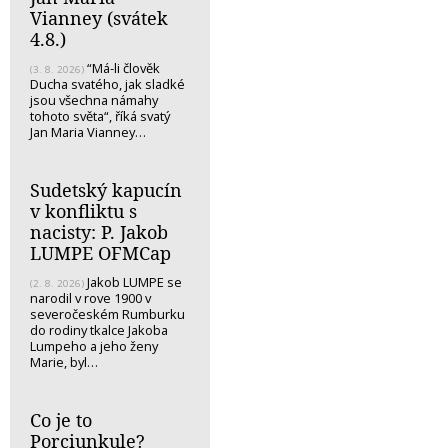
Vianney (svátek
4.8.)
“Má-li člověk
(3. 8. 2026)
Ducha svatého, jak sladké
jsou všechna námahy
tohoto světa“, říká svatý
Jan Maria Vianney…
Sudetský kapucín
v konfliktu s
nacisty: P. Jakob
LUMPE OFMCap
Jakob LUMPE se
(2. 8. 2026)
narodil v rove 1900 v
severočeském Rumburku
do rodiny tkalce Jakoba
Lumpeho a jeho ženy
Marie, byl…
Co je to
Porciunkule?