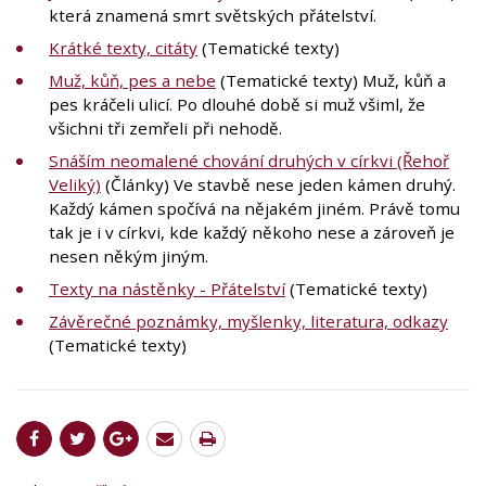
která znamená smrt světských přátelství.
Krátké texty, citáty
(Tematické texty)
Muž, kůň, pes a nebe
(Tematické texty) Muž, kůň a
pes kráčeli ulicí. Po dlouhé době si muž všiml, že
všichni tři zemřeli při nehodě.
Snáším neomalené chování druhých v církvi (Řehoř
Veliký)
(Články) Ve stavbě nese jeden kámen druhý.
Každý kámen spočívá na nějakém jiném. Právě tomu
tak je i v církvi, kde každý někoho nese a zároveň je
nesen někým jiným.
Texty na nástěnky - Přátelství
(Tematické texty)
Závěrečné poznámky, myšlenky, literatura, odkazy
(Tematické texty)