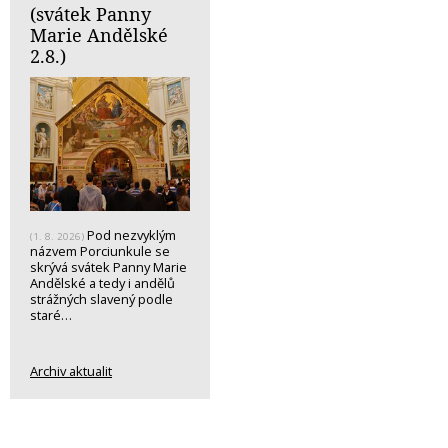
(svátek Panny
Marie Andělské
2.8.)
Pod nezvyklým
(1. 8. 2026)
názvem Porciunkule se
skrývá svátek Panny Marie
Andělské a tedy i andělů
strážných slavený podle
staré…
Archiv aktualit