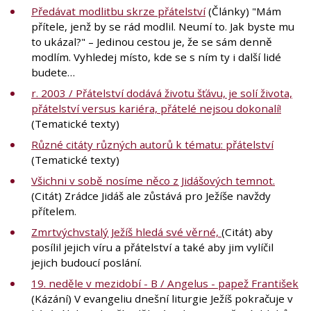
Předávat modlitbu skrze přátelství
(Články) "Mám
přítele, jenž by se rád modlil. Neumí to. Jak byste mu
to ukázal?" – Jedinou cestou je, že se sám denně
modlím. Vyhledej místo, kde se s ním ty i další lidé
budete…
r. 2003 / Přátelství dodává životu šťávu, je solí života,
přátelství versus kariéra, přátelé nejsou dokonalí!
(Tematické texty)
Různé citáty různých autorů k tématu: přátelství
(Tematické texty)
Všichni v sobě nosíme něco z Jidášových temnot.
(Citát) Zrádce Jidáš ale zůstává pro Ježíše navždy
přítelem.
Zmrtvýchvstalý Ježíš hledá své věrné,
(Citát) aby
posílil jejich víru a přátelství a také aby jim vylíčil
jejich budoucí poslání.
19. neděle v mezidobí - B / Angelus - papež František
(Kázání) V evangeliu dnešní liturgie Ježíš pokračuje v