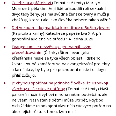
Celebrita a přátelství
(Tematické texty) Marilyn
Monroe trpěla tím, že jí lidé přisoudili roli sexuální
divy; tedy ženy, jež má svůdné ženské tvary a muži ji
zbožňují, kterou ale jako člověka nebere nikdo vážně.
Dei Verbum - dogmatická konstituce o Božím zjevení
(Kapitola z knihy) Katecheze papeže Lva XIV. při
generální audienci ve středu 14. ledna 2026
Evangelium se nezvěstuje jen namáhavým
přesvědčováním
(Články) Šíření evangelia -
křesťanská misie se týká všech oblastí lidského
života. Pouhé zaměření se na evangelizační projekty
a farní akce, by bylo pro pochopení misie i dialogu
příliš zužující.
Je chybou spoléhat na jednoho člověka, že uspokojí
všechny naše citové potřeby
(Tematické texty) Naši
partneři možná vyhoví mnoha našim potřebám, ale
ne všem. Náš vztah s dětmi může utrpět, když od
nich žádáme uspokojení vlastních citových potřeb na
úkor jejich růstu k tomu, kým mají…