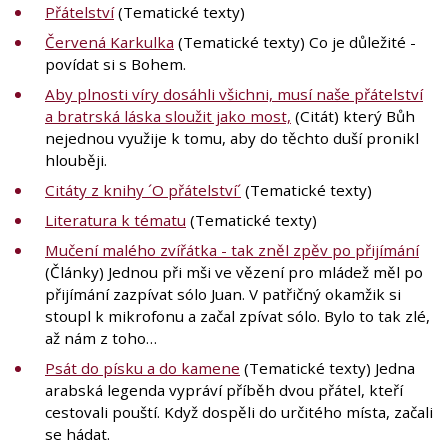
Přátelství
(Tematické texty)
Červená Karkulka
(Tematické texty) Co je důležité -
povídat si s Bohem.
Aby plnosti víry dosáhli všichni, musí naše přátelství
a bratrská láska sloužit jako most,
(Citát) který Bůh
nejednou využije k tomu, aby do těchto duší pronikl
hlouběji.
Citáty z knihy ´O přátelství´
(Tematické texty)
Literatura k tématu
(Tematické texty)
Mučení malého zvířátka - tak zněl zpěv po přijímání
(Články) Jednou při mši ve vězení pro mládež měl po
přijímání zazpívat sólo Juan. V patřičný okamžik si
stoupl k mikrofonu a začal zpívat sólo. Bylo to tak zlé,
až nám z toho…
Psát do písku a do kamene
(Tematické texty) Jedna
arabská legenda vypráví příběh dvou přátel, kteří
cestovali pouští. Když dospěli do určitého místa, začali
se hádat.