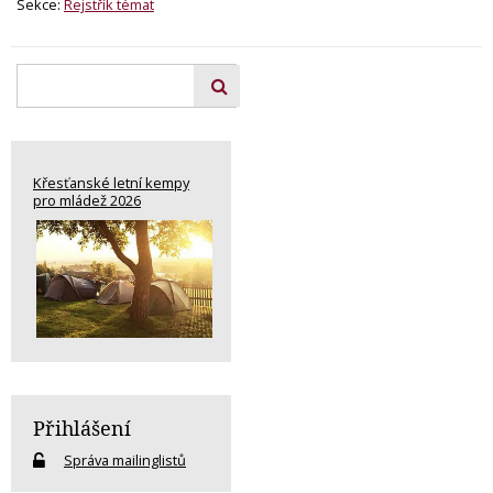
Sekce:
Rejstřík témat
Křesťanské letní kempy
pro mládež 2026
Přihlášení
Správa mailinglistů