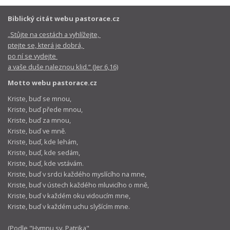
Biblický citát webu pastorace.cz
„Stůjte na cestách a vyhlížejte,
ptejte se, která je dobrá,
po ní se vydejte
a vaše duše naleznou klid.“ (Jer 6,16)
Motto webu pastorace.cz
Kriste, buď se mnou,
Kriste, buď přede mnou,
Kriste, buď za mnou,
Kriste, buď ve mně.
Kriste, buď, kde lehám,
Kriste, buď, kde sedám,
Kriste, buď, kde vstávám.
Kriste, buď v srdci každého myslícího na mne,
Kriste, buď v ústech každého mluvicího o mně,
Kriste, buď v každém oku vidoucím mne,
Kriste, buď v každém uchu slyšícím mne.
(Podle "
Hymnu sv. Patrika
",