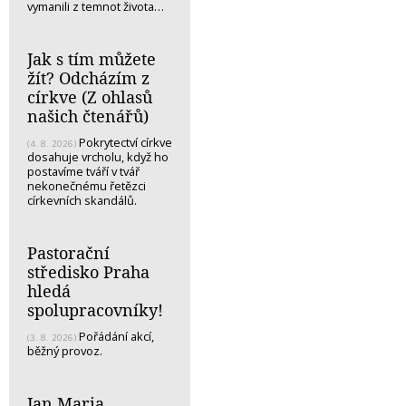
vymanili z temnot života…
Jak s tím můžete
žít? Odcházím z
církve (Z ohlasů
našich čtenářů)
Pokrytectví církve
(4. 8. 2026)
dosahuje vrcholu, když ho
postavíme tváří v tvář
nekonečnému řetězci
církevních skandálů.
Pastorační
středisko Praha
hledá
spolupracovníky!
Pořádání akcí,
(3. 8. 2026)
běžný provoz.
Jan Maria