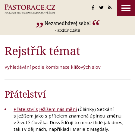
Nezanedbávej sebe!
-
archív citátů
Rejstřík témat
Vyhledávání podle kombinace klíčových slov
Přátelství
Přátelství s Ježíšem nás mění
(Články) Setkání
s Ježíšem jako s přítelem znamená úplnou změnu
v životě člověka. Dosvědčují to mnozí lidé jak dnes,
tak i v dějinách, například i Marie z Magdaly.