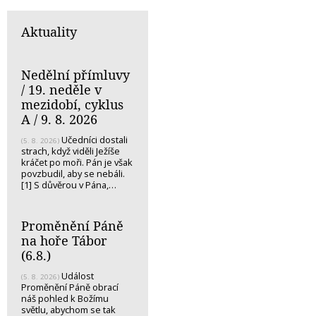
Aktuality
Nedělní přímluvy
/ 19. neděle v
mezidobí, cyklus
A / 9. 8. 2026
Učedníci dostali
(5. 8. 2026)
strach, když viděli Ježíše
kráčet po moři. Pán je však
povzbudil, aby se nebáli.
[1] S důvěrou v Pána,…
Proměnění Páně
na hoře Tábor
(6.8.)
Událost
(5. 8. 2026)
Proměnění Páně obrací
náš pohled k Božímu
světlu, abychom se tak