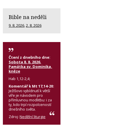
Bible na neděli
9. 8. 2026
,
2. 8. 2026
Čtení z dnešního dne:
Sobota 8. 8. 2026,
Památka sv. Dominika,
kněze
Hab 1,12-2,4;
Komentář k Mt 17,14-20:
Ježíšovo vybídnutí k větší
víře je návodem pro
přímluvnou modlitbu: i za
ty, kdo trpí rozpolceností
dnešního světa.
Zdroj:
Nedělní liturgie