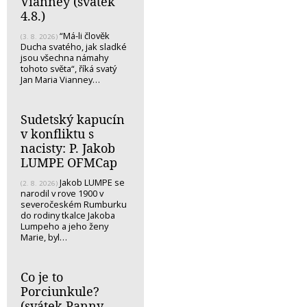
Vianney (svátek
4.8.)
“Má-li člověk
(3. 8. 2026)
Ducha svatého, jak sladké
jsou všechna námahy
tohoto světa“, říká svatý
Jan Maria Vianney…
Sudetský kapucín
v konfliktu s
nacisty: P. Jakob
LUMPE OFMCap
Jakob LUMPE se
(2. 8. 2026)
narodil v rove 1900 v
severočeském Rumburku
do rodiny tkalce Jakoba
Lumpeho a jeho ženy
Marie, byl…
Co je to
Porciunkule?
(svátek Panny