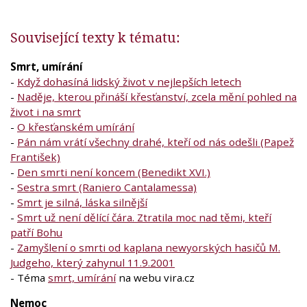
Související texty k tématu:
Smrt, umírání
-
Když dohasíná lidský život v nejlepších letech
-
Naděje, kterou přináší křesťanství, zcela mění pohled na
život i na smrt
-
O křesťanském umírání
-
Pán nám vrátí všechny drahé, kteří od nás odešli (Papež
František)
-
Den smrti není koncem (Benedikt XVI.)
-
Sestra smrt (Raniero Cantalamessa)
-
Smrt je silná, láska silnější
-
Smrt už není dělící čára. Ztratila moc nad těmi, kteří
patří Bohu
-
Zamyšlení o smrti od kaplana newyorských hasičů M.
Judgeho, který zahynul 11.9.2001
- Téma
smrt, umírání
na webu vira.cz
Nemoc