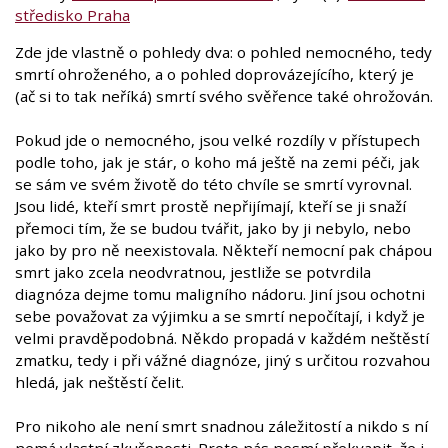
středisko Praha
Zde jde vlastně o pohledy dva: o pohled nemocného, tedy
smrtí ohroženého, a o pohled doprovázejícího, který je
(ač si to tak neříká) smrtí svého svěřence také ohrožován.
Pokud jde o nemocného, jsou velké rozdíly v přístupech
podle toho, jak je stár, o koho má ještě na zemi péči, jak
se sám ve svém životě do této chvíle se smrtí vyrovnal.
Jsou lidé, kteří smrt prostě nepřijímají, kteří se ji snaží
přemoci tím, že se budou tvářit, jako by ji nebylo, nebo
jako by pro ně neexistovala. Někteří nemocní pak chápou
smrt jako zcela neodvratnou, jestliže se potvrdila
diagnóza dejme tomu maligního nádoru. Jiní jsou ochotni
sebe považovat za výjimku a se smrtí nepočítají, i když je
velmi pravděpodobná. Někdo propadá v každém neštěstí
zmatku, tedy i při vážné diagnóze, jiný s určitou rozvahou
hledá, jak neštěstí čelit.
Pro nikoho ale není smrt snadnou záležitostí a nikdo s ní
nemá vlastní zkušenosti. Proto nás nesmí překvapit, že i