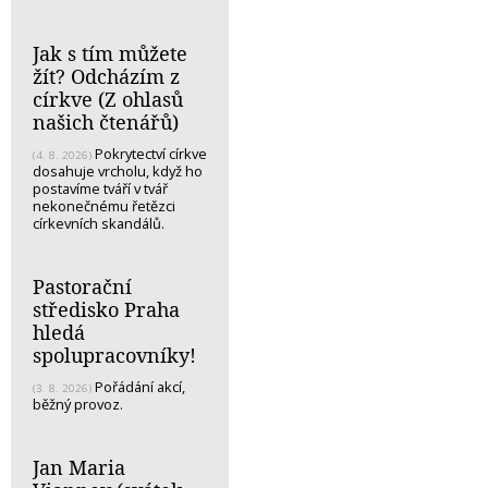
Jak s tím můžete
žít? Odcházím z
církve (Z ohlasů
našich čtenářů)
Pokrytectví církve
(4. 8. 2026)
dosahuje vrcholu, když ho
postavíme tváří v tvář
nekonečnému řetězci
církevních skandálů.
Pastorační
středisko Praha
hledá
spolupracovníky!
Pořádání akcí,
(3. 8. 2026)
běžný provoz.
Jan Maria