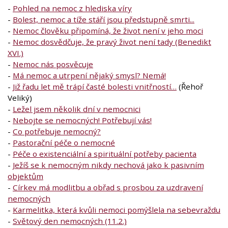
-
Pohled na nemoc z hlediska víry
-
Bolest, nemoc a tíže stáří jsou předstupně smrti...
-
Nemoc člověku připomíná, že život není v jeho moci
-
Nemoc dosvědčuje, že pravý život není tady (Benedikt
XVI.)
-
Nemoc nás posvěcuje
-
Má nemoc a utrpení nějaký smysl? Nemá!
-
Již řadu let mě trápí časté bolesti vnitřností…
(Řehoř
Veliký)
-
Ležel jsem několik dní v nemocnici
-
Nebojte se nemocných! Potřebují vás!
-
Co potřebuje nemocný?
-
Pastorační péče o nemocné
-
Péče o existenciální a spirituální potřeby pacienta
-
Ježíš se k nemocným nikdy nechová jako k pasivním
objektům
-
Církev má modlitbu a obřad s prosbou za uzdravení
nemocných
-
Karmelitka, která kvůli nemoci pomýšlela na sebevraždu
-
Světový den nemocných (11.2.)