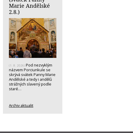
Marie Andělské
2.8.)
Pod nezvyklým
(1. 8. 2026)
názvem Porciunkule se
skrývá svátek Panny Marie
Andělské a tedy i andělů
strážných slavený podle
staré…
Archiv aktualit