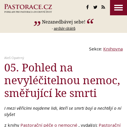
Nezanedbávej sebe!
-
archív citátů
Sekce:
Knihovna
Aleš Opatrný
05. Pohled na
nevyléčitelnou nemoc,
směřující ke smrti
I mezi věřícími najdeme lidi, kteří se smrti bojí a nechtějí o ní
slyšet
z knihy
Pastorační péče o nemocné
, vydal(o):
Pastorační