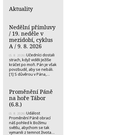
Aktuality
Nedělní přímluvy
/ 19. neděle v
mezidobí, cyklus
A / 9. 8. 2026
Učedníci dostali
(5. 8. 2026)
strach, když viděli Ježíše
kráčet po moři. Pán je však
povzbudil, aby se nebáli.
[1] S důvěrou v Pána,…
Proměnění Páně
na hoře Tábor
(6.8.)
Událost
(5. 8. 2026)
Proměnění Páně obrací
náš pohled k Božímu
světlu, abychom se tak
vymanili z temnot života…