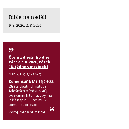
Bible na neděli
9. 8. 2026
,
2. 8. 2026
Čtení z dnešního dne:
Pátek 7. 8. 2026, Pátek
18. týdne v mezidobí
Nah 2,1.3; 3,1-3.6-7;
Komentář k Mt 16,24-28:
Ztráta vlastních jistot a
falešných představ ať je
pozváním k tomu, aby mě
Ježíš naplnil. Chci mu k
tomu dát prostor!
Zdroj:
Nedělní liturgie