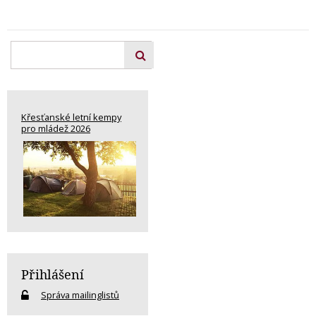
Křesťanské letní kempy
pro mládež 2026
Přihlášení
Správa mailinglistů