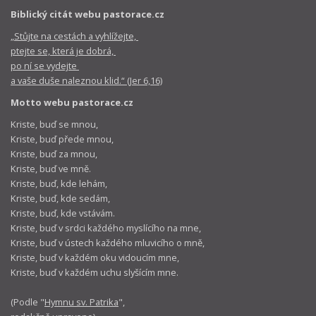
Biblický citát webu pastorace.cz
„Stůjte na cestách a vyhlížejte,
ptejte se, která je dobrá,
po ní se vydejte
a vaše duše naleznou klid.“ (Jer 6,16)
Motto webu pastorace.cz
Kriste, buď se mnou,
Kriste, buď přede mnou,
Kriste, buď za mnou,
Kriste, buď ve mně.
Kriste, buď, kde lehám,
Kriste, buď, kde sedám,
Kriste, buď, kde vstávám.
Kriste, buď v srdci každého myslícího na mne,
Kriste, buď v ústech každého mluvicího o mně,
Kriste, buď v každém oku vidoucím mne,
Kriste, buď v každém uchu slyšícím mne.
(Podle "
Hymnu sv. Patrika
",