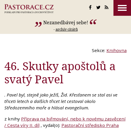
Nezanedbávej sebe!
-
archív citátů
Sekce:
Knihovna
46. Skutky apoštolů a
svatý Pavel
. Pavel byl, stejně jako Ježíš, Žid. Křesťanem se stal asi ve
třiceti letech a dalších třicet let cestoval okolo
Středozemního moře a hlásal evangelium.
z knihy
Příprava na biřmování, nebo k novému zasvěcení
/ Cesta víry II. díl
, vydal(o):
Pastorační středisko Praha