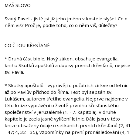
MÁŠ SLOVO
Svatý Pavel - jistě jsi již jeho jméno v kostele slyšel. Co o
něm víš? Proč je, podle toho, co o něm víš, důležitý?
CO ČTOU KŘESŤANÉ
* Druhá část bible, Nový zákon, obsahuje evangelia,
knihu Skutků apoštolů a dopisy prvních křesťanů, nejvíce
sv. Pavla.
* Skutky apoštolů - vyprávějí o počátcích církve od letnic
až po Pavlův příchod do Říma. Text byl sepsán sv.
Lukášem, autorem třetího evangelia. Nejprve najdeme v
této knize vyprávění o životě prvního křesťanského
společenství v Jeruzalémě (1. - 7. kapitola). V druhé
kapitole je zcela jasné vylíčení letnic. Dále jsou v této
knize obsaženy údaje o setkáních prvních křesťanů (2, 41
- 47; 4, 32 - 35), vzpomínky na první pronásledování (4, 1