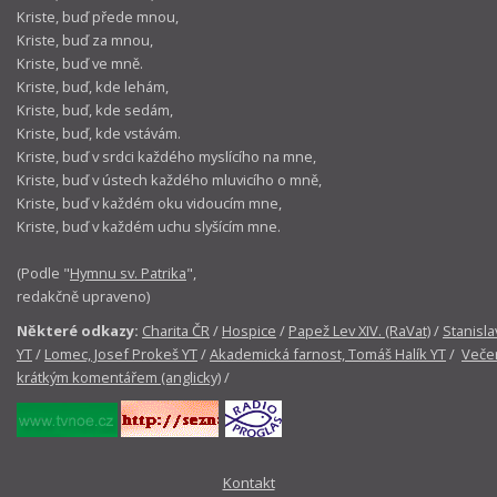
Kriste, buď přede mnou,
Kriste, buď za mnou,
Kriste, buď ve mně.
Kriste, buď, kde lehám,
Kriste, buď, kde sedám,
Kriste, buď, kde vstávám.
Kriste, buď v srdci každého myslícího na mne,
Kriste, buď v ústech každého mluvicího o mně,
Kriste, buď v každém oku vidoucím mne,
Kriste, buď v každém uchu slyšícím mne.
(Podle "
Hymnu sv. Patrika
",
redakčně upraveno)
Některé odkazy:
Charita ČR
/
Hospice
/
Papež Lev XIV. (RaVat)
/
Stanisla
YT
/
Lomec, Josef Prokeš YT
/
Akademická farnost, Tomáš Halík YT
/
Večer
krátkým komentářem (anglicky)
/
Kontakt