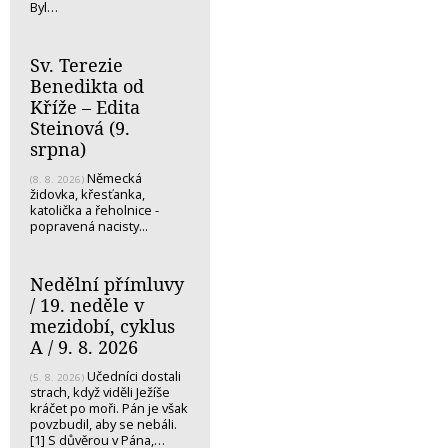
Byl…
Sv. Terezie
Benedikta od
Kříže – Edita
Steinová (9.
srpna)
Německá
(8. 8. 2026)
židovka, křesťanka,
katolička a řeholnice -
popravená nacisty...
Nedělní přímluvy
/ 19. neděle v
mezidobí, cyklus
A / 9. 8. 2026
Učedníci dostali
(5. 8. 2026)
strach, když viděli Ježíše
kráčet po moři. Pán je však
povzbudil, aby se nebáli.
[1] S důvěrou v Pána,…