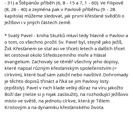
- 31) a Štěpánův příběh (6, 8 - 15 a 7, 1 - 60). Ve Filipově
(8, 26 - 40) a zejména pak v Pavlově příběhu (9. - 28.
kapitola) můžeme sledovat, jak první křesťané svědčili o
Ježíšovi i v jiných částech země.
* Svatý Pavel - kniha Skutků mluví tedy hlavně o Pavlovi a
o tom, co všechno prožil. Sv. Pavel byl, stejně jako Ježíš,
Žid. Křesťanem se stal asi ve třiceti letech a dalších třicet
let cestoval okolo Středozemního moře a hlásal
evangelium. Zachovaly se téměř všechny jeho dopisy,
které napsal různým křesťanským společenstvím (=
církvím), které buď sám založil nebo navštívil. Dohromady
je těchto dopisů třináct a říká se jim Pavlovy listy
(epištoly). Pavel v nich klade velký důraz na víru jakožto
Boží dar (nelze si ji nijak zasloužit), na rozhodující Ježíšovo
místo ve světě, na jednotu církve, která je Tělem
Kristovým a na dynamiku křesťanského života.