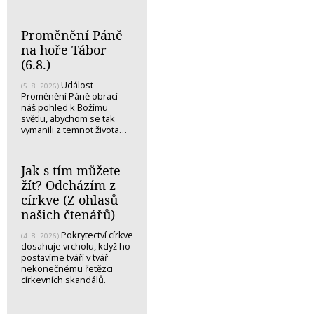
Proměnění Páně
na hoře Tábor
(6.8.)
Událost
(5. 8. 2026)
Proměnění Páně obrací
náš pohled k Božímu
světlu, abychom se tak
vymanili z temnot života…
Jak s tím můžete
žít? Odcházím z
církve (Z ohlasů
našich čtenářů)
Pokrytectví církve
(4. 8. 2026)
dosahuje vrcholu, když ho
postavíme tváří v tvář
nekonečnému řetězci
církevních skandálů.