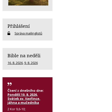
Přihlášení
Správa mailinglistů
Bible na neděli
16. 8. 2026
,
9. 8. 2026
Čtení z dnešního dne:
Pondělí 10. 8. 2026,
Svátek sv. Vavřince,
jáhna a mučedníka
2 Kor 9,6-10;