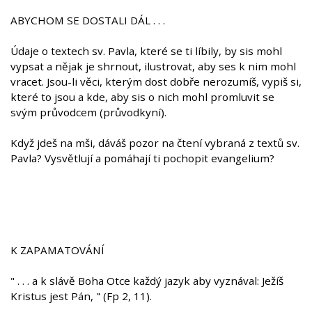
ABYCHOM SE DOSTALI DÁL . . .
Údaje o textech sv. Pavla, které se ti líbily, by sis mohl
vypsat a nějak je shrnout, ilustrovat, aby ses k nim mohl
vracet. Jsou-li věci, kterým dost dobře nerozumíš, vypiš si,
které to jsou a kde, aby sis o nich mohl promluvit se
svým průvodcem (průvodkyní).
Když jdeš na mši, dáváš pozor na čtení vybraná z textů sv.
Pavla? Vysvětlují a pomáhají ti pochopit evangelium?
K ZAPAMATOVÁNÍ
" . . . a k slávě Boha Otce každý jazyk aby vyznával: Ježíš
Kristus jest Pán, " (Fp 2, 11).