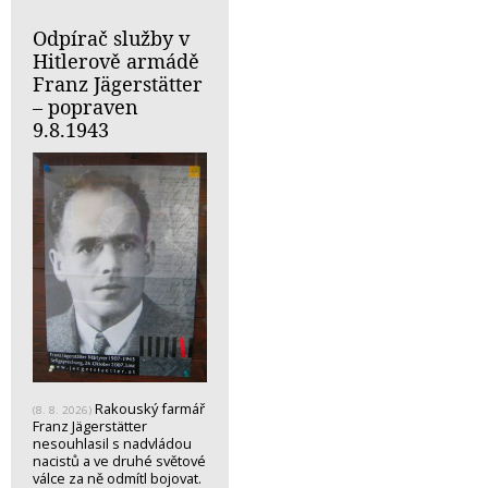
Odpírač služby v
Hitlerově armádě
Franz Jägerstätter
– popraven
9.8.1943
Rakouský farmář
(8. 8. 2026)
Franz Jägerstätter
nesouhlasil s nadvládou
nacistů a ve druhé světové
válce za ně odmítl bojovat.