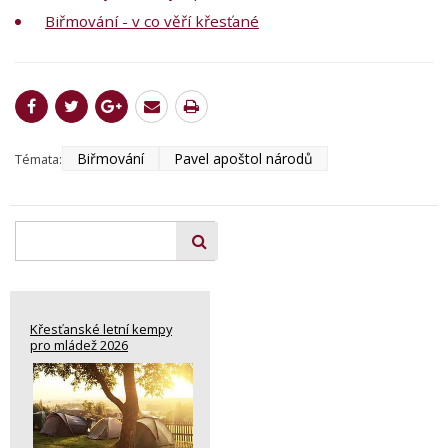
Biřmování - v co věří křesťané
Biřmování
Pavel apoštol národů
Témata:
Křesťanské letní kempy
pro mládež 2026