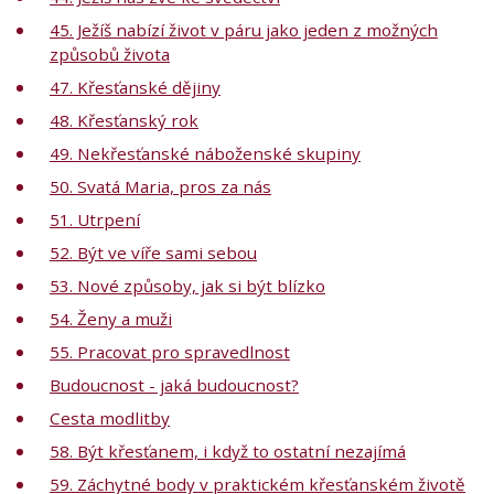
45. Ježíš nabízí život v páru jako jeden z možných
způsobů života
47. Křesťanské dějiny
48. Křesťanský rok
49. Nekřesťanské náboženské skupiny
50. Svatá Maria, pros za nás
51. Utrpení
52. Být ve víře sami sebou
53. Nové způsoby, jak si být blízko
54. Ženy a muži
55. Pracovat pro spravedlnost
Budoucnost - jaká budoucnost?
Cesta modlitby
58. Být křesťanem, i když to ostatní nezajímá
59. Záchytné body v praktickém křesťanském životě