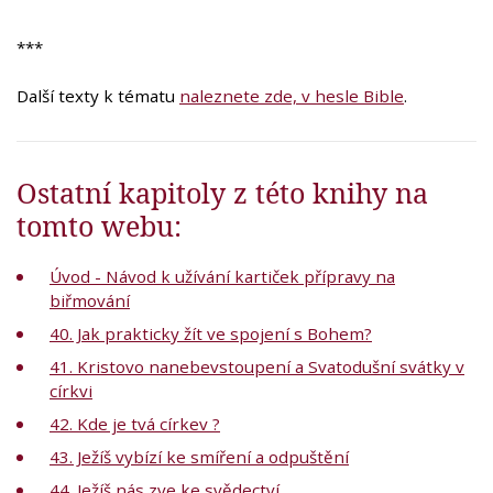
***
Další texty k tématu
naleznete zde, v hesle Bible
.
Ostatní kapitoly z této knihy na
tomto webu:
Úvod - Návod k užívání kartiček přípravy na
biřmování
40. Jak prakticky žít ve spojení s Bohem?
41. Kristovo nanebevstoupení a Svatodušní svátky v
církvi
42. Kde je tvá církev ?
43. Ježíš vybízí ke smíření a odpuštění
44. Ježíš nás zve ke svědectví