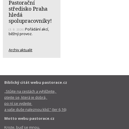
Pastorační
středisko Praha
hledá
spolupracovníky!
Pořádání akcí,
(3. 8. 2026)
běžný provoz.
Archiv aktualit
Biblický citát webu pastorace.cz
„Stůjte na cestách a vyhlížejte,
ptejte se, která je dobrá,
po ní se vydejte
a vaše duše naleznou klid.“ (Jer 6,16)
Motto webu pastorace.cz
Kriste, buď se mnou,