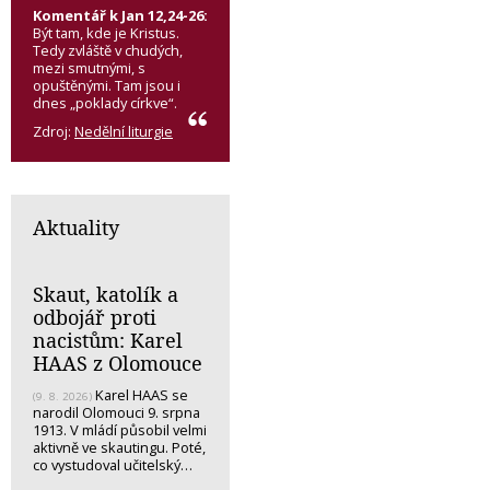
Komentář k Jan 12,24-26:
Být tam, kde je Kristus.
Tedy zvláště v chudých,
mezi smutnými, s
opuštěnými. Tam jsou i
dnes „poklady církve“.
Zdroj:
Nedělní liturgie
Aktuality
Skaut, katolík a
odbojář proti
nacistům: Karel
HAAS z Olomouce
Karel HAAS se
(9. 8. 2026)
narodil Olomouci 9. srpna
1913. V mládí působil velmi
aktivně ve skautingu. Poté,
co vystudoval učitelský…