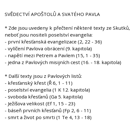
SVĚDECTVÍ APOŠTOLŮ A SVATÉHO PAVLA
* Zde jsou uvedeny k přečtení některé texty ze Skutků,
neboť jsou nositeli poselství evangelia:
- první křesťanská evangelizace (2, 22 - 36)
- vylíčení Pavlova obrácení (9. kapitola)
- napětí mezi Petrem a Pavlem (15, 1 - 35)
- jedna z Pavlových misijních cest (16. - 18. kapitola)
* Další texty jsou z Pavlových listů:
- křesťanský křest (Ř 6, 1 - 11)
- poselství evangelia (1 K 12. kapitola)
- svoboda křesťanů (Ga 5. kapitola)
- Ježíšova velikost (Ef 1, 15 - 23)
- báseň prvních křesťanů (Fp 2, 6 - 11)
- smrt a život po smrti (1 Te 4, 13 - 18)