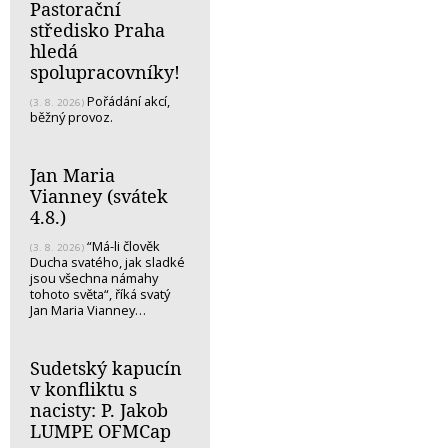
Pastorační
středisko Praha
hledá
spolupracovníky!
Pořádání akcí,
(3. 8. 2026)
běžný provoz.
Jan Maria
Vianney (svátek
4.8.)
“Má-li člověk
(3. 8. 2026)
Ducha svatého, jak sladké
jsou všechna námahy
tohoto světa“, říká svatý
Jan Maria Vianney…
Sudetský kapucín
v konfliktu s
nacisty: P. Jakob
LUMPE OFMCap