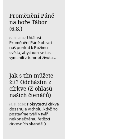
Proměnění Páně
na hoře Tábor
(6.8.)
Událost
(5. 8. 2026)
Proměnění Páně obrací
náš pohled k Božímu
světlu, abychom se tak
vymanili z temnot života…
Jak s tím můžete
žít? Odcházím z
církve (Z ohlasů
našich čtenářů)
Pokrytectví církve
(4. 8. 2026)
dosahuje vrcholu, když ho
postavíme tváří v tvář
nekonečnému řetězci
církevních skandálů.