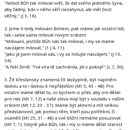
"Neboť Bůh tak miloval svět, že dal svého jediného Syna,
aby žádný, kdo v něho věří nezahynul, ale měl život
věčný," (J 3, 16).
2. Jsme-li tedy milováni Bohem, pak máme jak ostatní lidi,
tak i sebe sama milovat novým srdcem.
"Milovaní, jestliže Bůh nás tak miloval, i my se máme
navzájem milovat," (1 J 4, 11).
"Jako já jsem miloval vás, i vy se milujte navzájem," (J 13,
34).
"A řekl ženě: 'Tvá víra tě zachránila, jdi v pokoji!'" (L 7, 50).
3. Žít křesťansky znamená žít láskyplně, být naplněni
láskou a to i láskou k nepřátelům (Mt 5, 43 - 48). Pro
ostatní máme dělat to, co bychom si přáli, aby oni dělali
pro nás (Mt 7, 12) a naše slova mají být v souladu s naším
srdcem (Mt 12, 33 - 37). Máme být aktivní a mít velkou
představivost, jak pomoci těm, kteří jsou potřební, či
osamělí (Mt 25, 31 - 46) a své bližní nemáme posuzovat
(Mt 7, 1). Stejně jako Bůh, tak i my si máme dělat starost