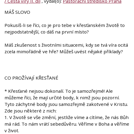
/ Cesta víry II. díl
, vydal(o):
Pastorační středisko Praha
MÁŠ SLOVO
Pokusíš-li se říci, co je pro tebe v křesťanském životě to
nejpodstatnější, co dáš na první místo?
Máš zkušenost s životními situacemi, kdy se tvá víra ocitá
zcela mimořádně ve hře? Můžeš uvést nějaké příklady?
CO PROŽÍVAJÍ KŘESŤANÉ
* Křesťané nejsou dokonalí. To je samozřejmé! Ale
můžeme říci, že mají určité body, k nimž jsou pozorní.
Tyto záchytné body jsou samozřejmě zakotvené v Kristu.
Zde jsou některé z nich:
1. V životě se vše změní, jestliže víme a cítíme, že nás Bůh
má rád. To nám vrátí sebedůvěru. Věříme v Boha a věříme
v život.