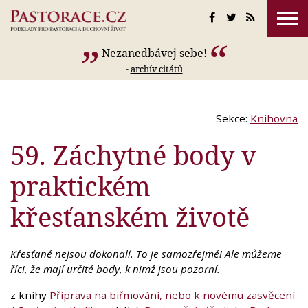
Nezanedbávej sebe!
-
archív citátů
Sekce:
Knihovna
59. Záchytné body v
praktickém
křesťanském životě
Křesťané nejsou dokonalí. To je samozřejmé! Ale můžeme
říci, že mají určité body, k nimž jsou pozorní.
z knihy
Příprava na biřmování, nebo k novému zasvěcení