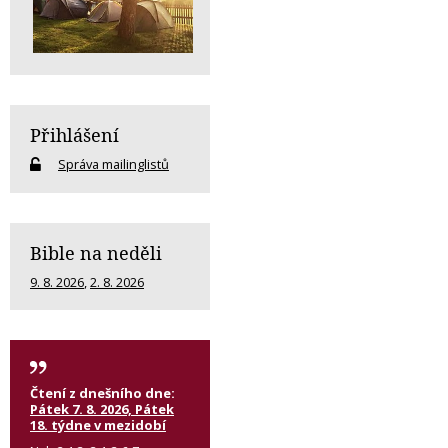
Přihlášení
Správa mailinglistů
Bible na neděli
9. 8. 2026
,
2. 8. 2026
Čtení z dnešního dne:
Pátek 7. 8. 2026, Pátek
18. týdne v mezidobí