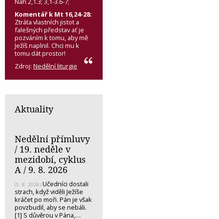
Nah 2,1.3; 3,1-3.6-7;
Komentář k Mt 16,24-28:
Ztráta vlastních jistot a
falešných představ ať je
pozváním k tomu, aby mě
Ježíš naplnil. Chci mu k
tomu dát prostor!
Zdroj:
Nedělní liturgie
Aktuality
Nedělní přímluvy
/ 19. neděle v
mezidobí, cyklus
A / 9. 8. 2026
Učedníci dostali
(5. 8. 2026)
strach, když viděli Ježíše
kráčet po moři. Pán je však
povzbudil, aby se nebáli.
[1] S důvěrou v Pána,…