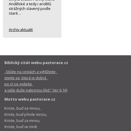
Andělské a tedy i andělů
strážných slavený podle
staré…
Archiv aktualit
Biblický citát webu pastorace.cz
„Stůjte na cestách a vyhlížejte,
ptejte se, která je dobrá,
po ní se vydejte
a vaše duše naleznou klid.“ (Jer 6,16)
Motto webu pastorace.cz
Kriste, buď se mnou,
Kriste, buď přede mnou,
Kriste, buď za mnou,
Kriste, buď ve mně.