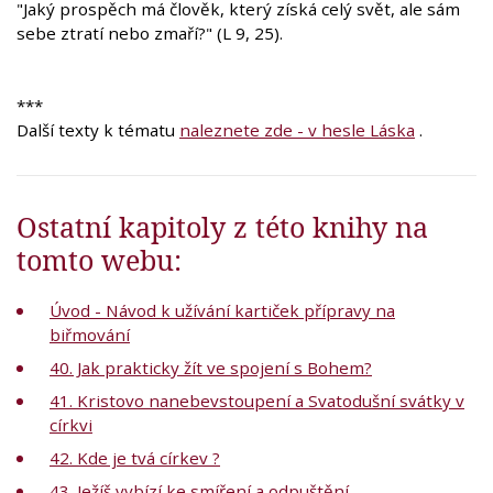
"Jaký prospěch má člověk, který získá celý svět, ale sám
sebe ztratí nebo zmaří?" (L 9, 25).
***
Další texty k tématu
naleznete zde - v hesle Láska
.
Ostatní kapitoly z této knihy na
tomto webu:
Úvod - Návod k užívání kartiček přípravy na
biřmování
40. Jak prakticky žít ve spojení s Bohem?
41. Kristovo nanebevstoupení a Svatodušní svátky v
církvi
42. Kde je tvá církev ?
43. Ježíš vybízí ke smíření a odpuštění