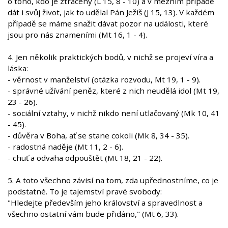
o toho, kdo je ztracený (L 15, 8 - 10) a v mezním případě
dát i svůj život, jak to udělal Pán Ježíš (J 15, 13). V každém
případě se máme snažit dávat pozor na události, které
jsou pro nás znameními (Mt 16, 1 - 4).
4. Jen několik praktických bodů, v nichž se projeví víra a
láska:
- věrnost v manželství (otázka rozvodu, Mt 19, 1 - 9).
- správné užívání peněz, které z nich neudělá idol (Mt 19,
23 - 26).
- sociální vztahy, v nichž nikdo není utlačovaný (Mk 10, 41
- 45).
- důvěra v Boha, ať se stane cokoli (Mk 8, 34 - 35).
- radostná naděje (Mt 11, 2 - 6).
- chuť a odvaha odpouštět (Mt 18, 21 - 22).
5. A toto všechno závisí na tom, zda upřednostníme, co je
podstatné. To je tajemství pravé svobody:
"Hledejte především jeho království a spravedlnost a
všechno ostatní vám bude přidáno," (Mt 6, 33).