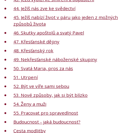
44. Ježíš nás zve ke svědectví
45. Ježíš nabízí život v páru jako jeden z možných
způsobů života
46. Skutky apoštolů a svatý Pavel
47. Křesťanské dějiny
48. Křesťanský rok
49. Nekřesťanské náboženské skupiny
50. Svatá Maria, pros za nás
51. Utrpení
52. Být ve víře sami sebou
53. Nové způsoby, jak si být blízko
54. Ženy a muži
55. Pracovat pro spravedlnost
Budoucnost - jaká budoucnost?
Cesta modlitby