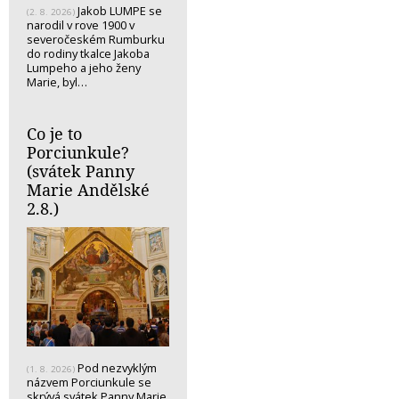
Jakob LUMPE se
(2. 8. 2026)
narodil v rove 1900 v
severočeském Rumburku
do rodiny tkalce Jakoba
Lumpeho a jeho ženy
Marie, byl…
Co je to
Porciunkule?
(svátek Panny
Marie Andělské
2.8.)
Pod nezvyklým
(1. 8. 2026)
názvem Porciunkule se
skrývá svátek Panny Marie