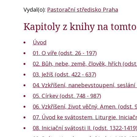
Vydal(o):
Pastorační středisko Praha
Kapitoly z knihy na tomt
Úvod
01. O víře (odst. 26 - 197)
02. Bůh, nebe, země, člověk, hřích (odst
03. Ježíš (odst. 422 - 637)
04. Vzkříšení, nanebevstoupení, seslán
05. Církev (odst. 748 - 987)
06. Vzkříšení, život věčný. Amen. (odst. 
07. Úvod ke svátostem. Liturgie. Iniciačn
08. Iniciační svátosti II. (odst. 1322-1419