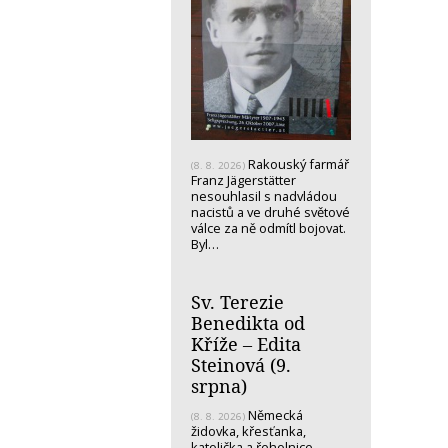
Rakouský farmář
(8. 8. 2026)
Franz Jägerstätter
nesouhlasil s nadvládou
nacistů a ve druhé světové
válce za ně odmítl bojovat.
Byl…
Sv. Terezie
Benedikta od
Kříže – Edita
Steinová (9.
srpna)
Německá
(8. 8. 2026)
židovka, křesťanka,
katolička a řeholnice -