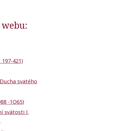
o webu:
. 197-421)
í Ducha svatého
988 -1O65)
í svátosti I.
)