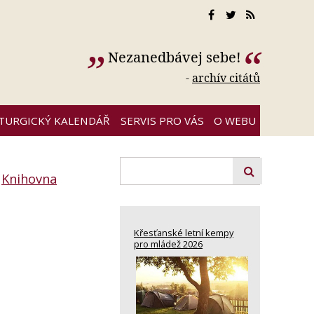
Nezanedbávej sebe!
-
archív citátů
ITURGICKÝ KALENDÁŘ
SERVIS PRO VÁS
O WEBU
:
Knihovna
Křesťanské letní kempy
pro mládež 2026