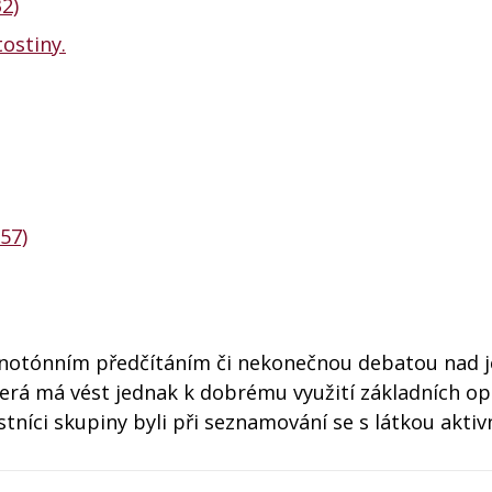
2)
tostiny.
557)
notónním předčítáním či nekonečnou debatou nad 
rá má vést jednak k dobrému využití základních o
níci skupiny byli při seznamování se s látkou aktivn