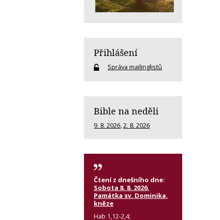
Přihlášení
Správa mailinglistů
Bible na neděli
9. 8. 2026
,
2. 8. 2026
Čtení z dnešního dne:
Sobota 8. 8. 2026,
Památka sv. Dominika,
kněze
Hab 1,12-2,4;