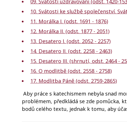
09. Svátosti uzdravování (odst. 1420-153
10. Svátosti ke službě společenství. Svá
11. Morálka I. (odst. 1691 - 1876)
12. Morálka II. (odst. 1877 - 2051)
13. Desatero I. (odst. 2052 - 2257)
14. Desatero II. (odst. 2258 - 2463)
15. Desatero III. (shrnutí, odst. 2464 - 2
16. O modlitbě (odst. 2558 - 2758)
17. Modlitba Páně (odst. 2759-2865)
Aby práce s katechismem nebyla snad mo
problémem, předkládá se zde pomůcka, kte
bodů celého textu, jednak k tomu, aby účast