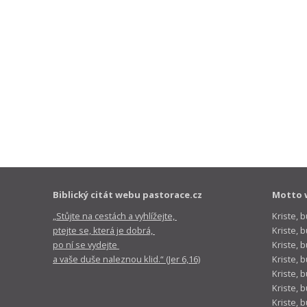
Biblický citát webu pastorace.cz
Motto 
„Stůjte na cestách a vyhlížejte,
Kriste, 
ptejte se, která je dobrá,
Kriste,
po ní se vydejte
Kriste, 
a vaše duše naleznou klid.“ (Jer 6,16)
Kriste, 
Kriste, 
Kriste, 
Kriste, 