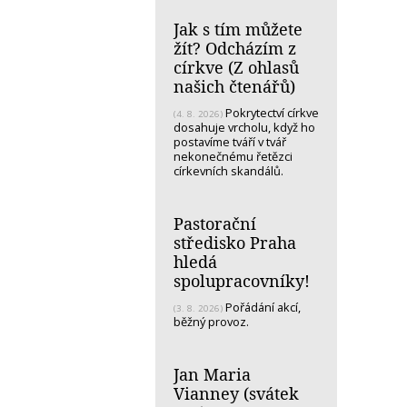
Jak s tím můžete
žít? Odcházím z
církve (Z ohlasů
našich čtenářů)
Pokrytectví církve
(4. 8. 2026)
dosahuje vrcholu, když ho
postavíme tváří v tvář
nekonečnému řetězci
církevních skandálů.
Pastorační
středisko Praha
hledá
spolupracovníky!
Pořádání akcí,
(3. 8. 2026)
běžný provoz.
Jan Maria
Vianney (svátek