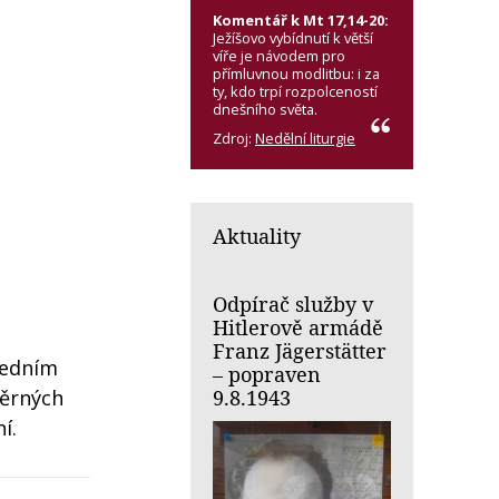
Komentář k Mt 17,14-20:
Ježíšovo vybídnutí k větší
víře je návodem pro
přímluvnou modlitbu: i za
ty, kdo trpí rozpolceností
dnešního světa.
Zdroj:
Nedělní liturgie
Aktuality
Odpírač služby v
Hitlerově armádě
Franz Jägerstätter
jedním
– popraven
9.8.1943
pěrných
í.