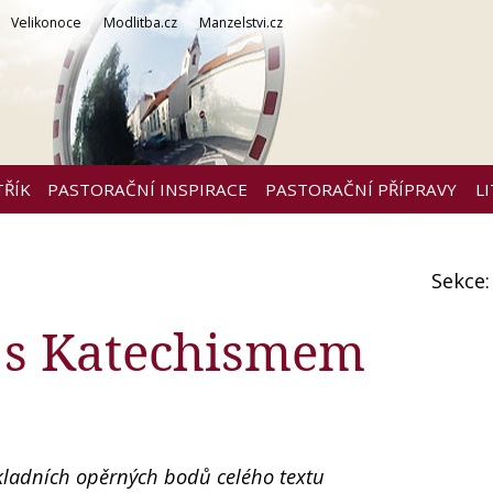
Velikonoce
Modlitba.cz
Manzelstvi.cz
TŘÍK
PASTORAČNÍ INSPIRACE
PASTORAČNÍ PŘÍPRAVY
L
Sekce
 s Katechismem
kladních opěrných bodů celého textu