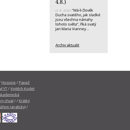
4.8.)
“Má-li člověk
(3. 8. 2026)
Ducha svatého, jak sladké
jsou všechna námahy
tohoto světa“, říká svatý
Jan Maria Vianney…
Archiv aktualit
/
Hospice
/
Papež
yl YT
/
Vojtěch Kodet
Akademická
ry chval
/ /
Krátký
tářem (anglicky)
/