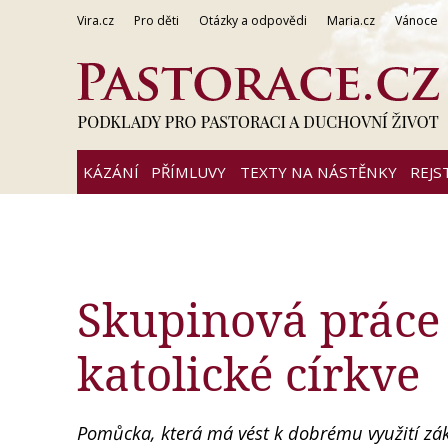
Vira.cz
Pro děti
Otázky a odpovědi
Maria.cz
Vánoce
KÁZÁNÍ
PŘÍMLUVY
TEXTY NA NÁSTĚNKY
REJS
Skupinová práce
katolické církve
Pomůcka, která má vést k dobrému využití zá