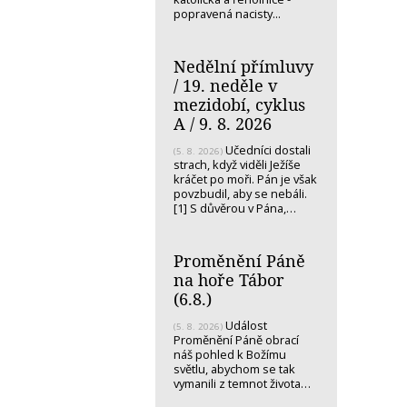
popravená nacisty...
Nedělní přímluvy
/ 19. neděle v
mezidobí, cyklus
A / 9. 8. 2026
Učedníci dostali
(5. 8. 2026)
strach, když viděli Ježíše
kráčet po moři. Pán je však
povzbudil, aby se nebáli.
[1] S důvěrou v Pána,…
Proměnění Páně
na hoře Tábor
(6.8.)
Událost
(5. 8. 2026)
Proměnění Páně obrací
náš pohled k Božímu
světlu, abychom se tak
vymanili z temnot života…