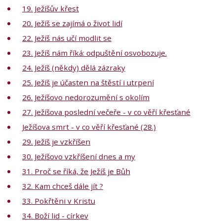
19. Ježíšův křest
20. Ježíš se zajímá o život lidí
22. Ježíš nás učí modlit se
23. Ježíš nám říká: odpuštění osvobozuje.
24. Ježíš (někdy) dělá zázraky
25. Ježíš je účasten na štěstí i utrpení
26. Ježíšovo nedorozumění s okolím
27. Ježíšova poslední večeře - v co věří křesťané
Ježíšova smrt - v co věří křesťané (28.)
29. Ježíš je vzkříšen
30. Ježíšovo vzkříšení dnes a my
31. Proč se říká, že Ježíš je Bůh
32. Kam chceš dále jít ?
33. Pokřtěni v Kristu
34. Boží lid - církev