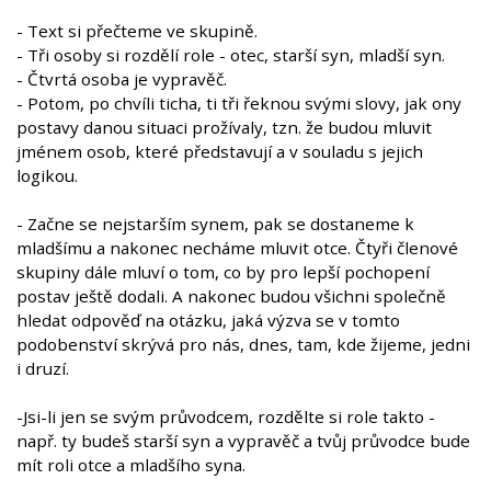
- Text si přečteme ve skupině.
- Tři osoby si rozdělí role - otec, starší syn, mladší syn.
- Čtvrtá osoba je vypravěč.
- Potom, po chvíli ticha, ti tři řeknou svými slovy, jak ony
postavy danou situaci prožívaly, tzn. že budou mluvit
jménem osob, které představují a v souladu s jejich
logikou.
- Začne se nejstarším synem, pak se dostaneme k
mladšímu a nakonec necháme mluvit otce. Čtyři členové
skupiny dále mluví o tom, co by pro lepší pochopení
postav ještě dodali. A nakonec budou všichni společně
hledat odpověď na otázku, jaká výzva se v tomto
podobenství skrývá pro nás, dnes, tam, kde žijeme, jedni
i druzí.
-Jsi-li jen se svým průvodcem, rozdělte si role takto -
např. ty budeš starší syn a vypravěč a tvůj průvodce bude
mít roli otce a mladšího syna.