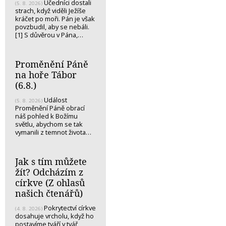
Učedníci dostali
(5. 8. 2026)
strach, když viděli Ježíše
kráčet po moři. Pán je však
povzbudil, aby se nebáli.
[1] S důvěrou v Pána,…
Proměnění Páně
na hoře Tábor
(6.8.)
Událost
(5. 8. 2026)
Proměnění Páně obrací
náš pohled k Božímu
světlu, abychom se tak
vymanili z temnot života…
Jak s tím můžete
žít? Odcházím z
církve (Z ohlasů
našich čtenářů)
Pokrytectví církve
(4. 8. 2026)
dosahuje vrcholu, když ho
postavíme tváří v tvář