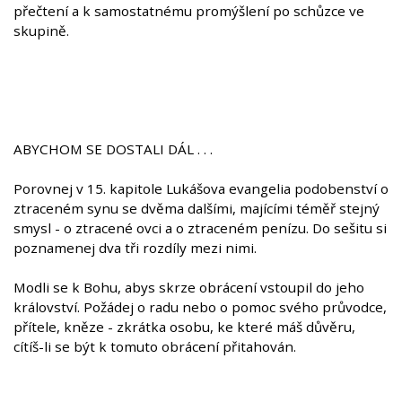
přečtení a k samostatnému promýšlení po schůzce ve
skupině.
ABYCHOM SE DOSTALI DÁL . . .
Porovnej v 15. kapitole Lukášova evangelia podobenství o
ztraceném synu se dvěma dalšími, majícími téměř stejný
smysl - o ztracené ovci a o ztraceném penízu. Do sešitu si
poznamenej dva tři rozdíly mezi nimi.
Modli se k Bohu, abys skrze obrácení vstoupil do jeho
království. Požádej o radu nebo o pomoc svého průvodce,
přítele, kněze - zkrátka osobu, ke které máš důvěru,
cítíš-li se být k tomuto obrácení přitahován.