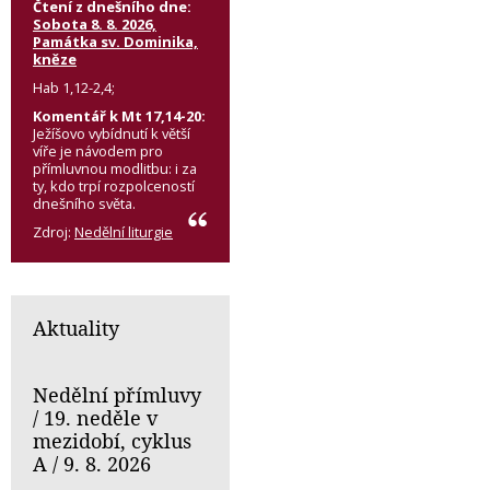
Čtení z dnešního dne:
Sobota 8. 8. 2026,
Památka sv. Dominika,
kněze
Hab 1,12-2,4;
Komentář k Mt 17,14-20:
Ježíšovo vybídnutí k větší
víře je návodem pro
přímluvnou modlitbu: i za
ty, kdo trpí rozpolceností
dnešního světa.
Zdroj:
Nedělní liturgie
Aktuality
Nedělní přímluvy
/ 19. neděle v
mezidobí, cyklus
A / 9. 8. 2026