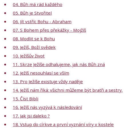
04. Bůh má rád každého
05. Bůh je Stvořitel
06. Jít vstříc Bohu - Abraham
07. S Bohem přes překážky - Mojžíš
08. Modlit se k Bohu
09. Ježíš, Boží svědek
10. Ježíšův život
11. Skrze Ježíše odhalujeme, jak nás Bůh zná
12. Ježíš nesouhlasí se vším
13. Pro Ježíše existuje vždy naděje
14. Ježíš nám říká: všichni můžeme být bratři a sestry.
15. Číst Bibli
16. Ježíš nás vyzývá k následování
17. Jak jsi daleko ?
18. Vstup do církve a první vyznání víry v kostele