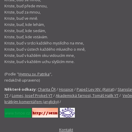
Kriste, buď přede mnou,
Kriste, buď za mnou,
Kriste, buď ve mně.
Kriste, buď, kde lehám,
Kriste, buď, kde sedám,
Kriste, buď, kde vstávám.
Kriste, buď v srdci každého myslícího na mne,
Kriste, buď v ústech každého mluvicího o mně,
Kriste, buď v každém oku vidoucím mne,
Kriste, buď v každém uchu slyšícím mne.
(Podle "
Hymnu sv. Patrika
",
redakčně upraveno)
Některé odkazy:
Charita ČR
/
Hospice
/
Papež Lev XIV. (RaVat)
/
Stanisla
YT
/
Lomec, Josef Prokeš YT
/
Akademická farnost, Tomáš Halík YT
/
Večer
krátkým komentářem (anglicky)
/
Kontakt