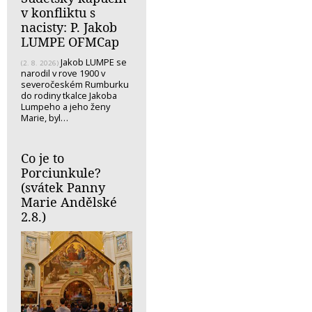
v konfliktu s
nacisty: P. Jakob
LUMPE OFMCap
Jakob LUMPE se
(2. 8. 2026)
narodil v rove 1900 v
severočeském Rumburku
do rodiny tkalce Jakoba
Lumpeho a jeho ženy
Marie, byl…
Co je to
Porciunkule?
(svátek Panny
Marie Andělské
2.8.)