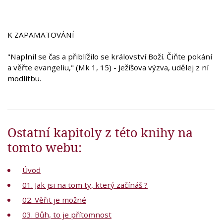
K ZAPAMATOVÁNÍ
"Naplnil se čas a přiblížilo se království Boží. Čiňte pokání
a věřte evangeliu," (Mk 1, 15) - Ježíšova výzva, udělej z ní
modlitbu.
Ostatní kapitoly z této knihy na
tomto webu:
Úvod
01. Jak jsi na tom ty, který začínáš ?
02. Věřit je možné
03. Bůh, to je přítomnost