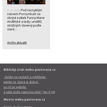
Pod nezvyklým
(1. 8. 2026)
názvem Porciunkule se
skrývá svátek Panny Marie
Andělské a tedy i andělů
strážných slavený podle
staré…
Archiv aktualit
Biblický citát webu pastorace.cz
„Stůjte na cestách a vyhlížejte,
ptejte se, která je dobrá,
po ní se vydejte
a vaše duše naleznou klid.“ (Jer 6,16)
Motto webu pastorace.cz
Kriste, buď se mnou,