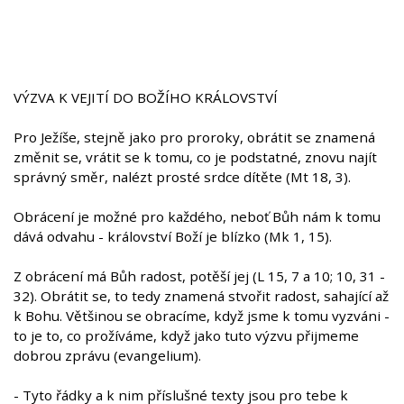
VÝZVA K VEJITÍ DO BOŽÍHO KRÁLOVSTVÍ
Pro Ježíše, stejně jako pro proroky, obrátit se znamená
změnit se, vrátit se k tomu, co je podstatné, znovu najít
správný směr, nalézt prosté srdce dítěte (Mt 18, 3).
Obrácení je možné pro každého, neboť Bůh nám k tomu
dává odvahu - království Boží je blízko (Mk 1, 15).
Z obrácení má Bůh radost, potěší jej (L 15, 7 a 10; 10, 31 -
32). Obrátit se, to tedy znamená stvořit radost, sahající až
k Bohu. Většinou se obracíme, když jsme k tomu vyzváni -
to je to, co prožíváme, když jako tuto výzvu přijmeme
dobrou zprávu (evangelium).
- Tyto řádky a k nim příslušné texty jsou pro tebe k