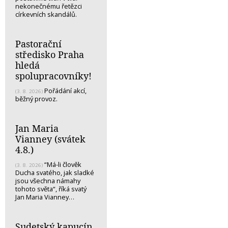
nekonečnému řetězci
církevních skandálů.
Pastorační
středisko Praha
hledá
spolupracovníky!
Pořádání akcí,
(3. 8. 2026)
běžný provoz.
Jan Maria
Vianney (svátek
4.8.)
“Má-li člověk
(3. 8. 2026)
Ducha svatého, jak sladké
jsou všechna námahy
tohoto světa“, říká svatý
Jan Maria Vianney…
Sudetský kapucín