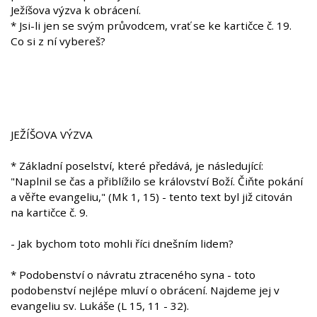
Ježíšova výzva k obrácení.
* Jsi-li jen se svým průvodcem, vrať se ke kartičce č. 19.
Co si z ní vybereš?
JEŽÍŠOVA VÝZVA
* Základní poselství, které předává, je následující:
"Naplnil se čas a přiblížilo se království Boží. Čiňte pokání
a věřte evangeliu," (Mk 1, 15) - tento text byl již citován
na kartičce č. 9.
- Jak bychom toto mohli říci dnešním lidem?
* Podobenství o návratu ztraceného syna - toto
podobenství nejlépe mluví o obrácení. Najdeme jej v
evangeliu sv. Lukáše (L 15, 11 - 32).