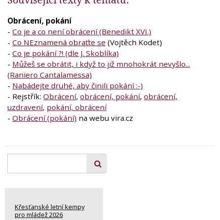
Obrácení, pokání
-
Co je a co není obrácení (Benedikt XVI.)
-
Co NEznamená obraťte se
(Vojtěch Kodet)
-
Co je pokání ?! (dle J. Skoblíka)
-
Můžeš se obrátit, i když to již mnohokrát nevyšlo...
(Raniero Cantalamessa)
-
Nabádejte druhé, aby činili pokání :-)
- Rejstřík:
Obrácení
,
obrácení, pokání
,
obrácení,
uzdravení
,
pokání, obrácení
-
Obrácení (pokání)
na webu vira.cz
Křesťanské letní kempy
pro mládež 2026