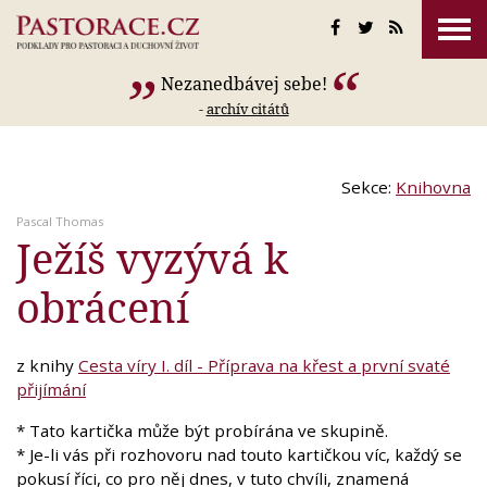
Nezanedbávej sebe!
-
archív citátů
Sekce:
Knihovna
Pascal Thomas
Ježíš vyzývá k
obrácení
z knihy
Cesta víry I. díl - Příprava na křest a první svaté
přijímání
* Tato kartička může být probírána ve skupině.
* Je-li vás při rozhovoru nad touto kartičkou víc, každý se
pokusí říci, co pro něj dnes, v tuto chvíli, znamená