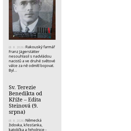
Rakouský farmář
(8. 8. 2026)
Franz Jägerstätter
nesouhlasil s nadvládou
nacistů a ve druhé světové
válce za ně odmítl bojovat.
Byl…
Sv. Terezie
Benedikta od
Kříže – Edita
Steinová (9.
srpna)
Německá
(8. 8. 2026)
židovka, křesťanka,
katolička a řeholnice -