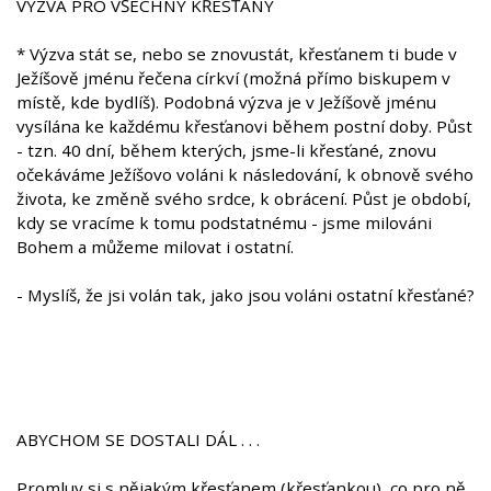
VÝZVA PRO VŠECHNY KŘESŤANY
* Výzva stát se, nebo se znovustát, křesťanem ti bude v
Ježíšově jménu řečena církví (možná přímo biskupem v
místě, kde bydlíš). Podobná výzva je v Ježíšově jménu
vysílána ke každému křesťanovi během postní doby. Půst
- tzn. 40 dní, během kterých, jsme-li křesťané, znovu
očekáváme Ježíšovo voláni k následování, k obnově svého
života, ke změně svého srdce, k obrácení. Půst je období,
kdy se vracíme k tomu podstatnému - jsme milováni
Bohem a můžeme milovat i ostatní.
- Myslíš, že jsi volán tak, jako jsou voláni ostatní křesťané?
ABYCHOM SE DOSTALI DÁL . . .
Promluv si s nějakým křesťanem (křesťankou), co pro ně