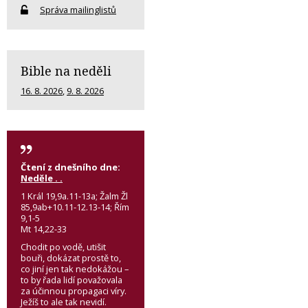
Správa mailinglistů
Bible na neděli
16. 8. 2026
,
9. 8. 2026
Čtení z dnešního dne:
Neděle . .
1 Král 19,9a.11-13a; Žalm Žl
85,9ab+10.11-12.13-14; Řím
9,1-5
Mt 14,22-33
Chodit po vodě, utišit
bouři, dokázat prostě to,
co jiní jen tak nedokážou –
to by řada lidí považovala
za účinnou propagaci víry.
Ježíš to ale tak nevidí.