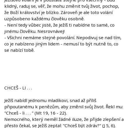
klidný, raduj se, věř, že mohu změnit tvůj život, pochop,
že Boží království je blízko. Zároveň je ale toto volání
uzpůsobeno každému člověku osobně.
- Není tedy vůbec jisté, že Ježíš ti nabídne to samé, co
jinému člověku. Nesrovnávej!
- Všichni nemáme stejné povolání. Nepodivuj se nad tím,
co je nabízeno jiným lidem - nemusí to být nutně to, co
se nabízí tobě.
CHCEŠ - LI . . .
Ježíš nabídl jednomu mladíkovi, snad až příliš
připoutanému k penězům, aby změnil svůj život. Řekl mu:
"Chceš - li . . . " (Mt 19, 16 - 22).
Nemocného, který neměl žádné iluze, že přijde zlepšení a
přesto čekal, se Ježíš zeptal: "Chceš být zdráv?" (J 5, 6).