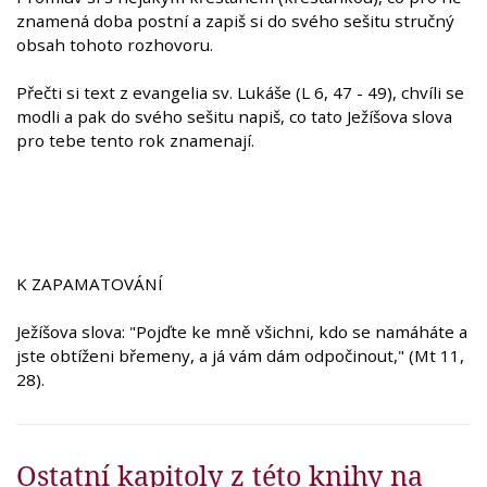
znamená doba postní a zapiš si do svého sešitu stručný
obsah tohoto rozhovoru.
Přečti si text z evangelia sv. Lukáše (L 6, 47 - 49), chvíli se
modli a pak do svého sešitu napiš, co tato Ježíšova slova
pro tebe tento rok znamenají.
K ZAPAMATOVÁNÍ
Ježíšova slova: "Pojďte ke mně všichni, kdo se namáháte a
jste obtíženi břemeny, a já vám dám odpočinout," (Mt 11,
28).
Ostatní kapitoly z této knihy na