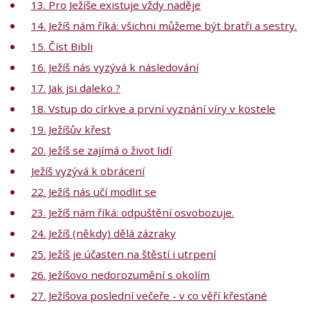
13. Pro Ježíše existuje vždy naděje
14. Ježíš nám říká: všichni můžeme být bratři a sestry.
15. Číst Bibli
16. Ježíš nás vyzývá k následování
17. Jak jsi daleko ?
18. Vstup do církve a první vyznání víry v kostele
19. Ježíšův křest
20. Ježíš se zajímá o život lidí
Ježíš vyzývá k obrácení
22. Ježíš nás učí modlit se
23. Ježíš nám říká: odpuštění osvobozuje.
24. Ježíš (někdy) dělá zázraky
25. Ježíš je účasten na štěstí i utrpení
26. Ježíšovo nedorozumění s okolím
27. Ježíšova poslední večeře - v co věří křesťané