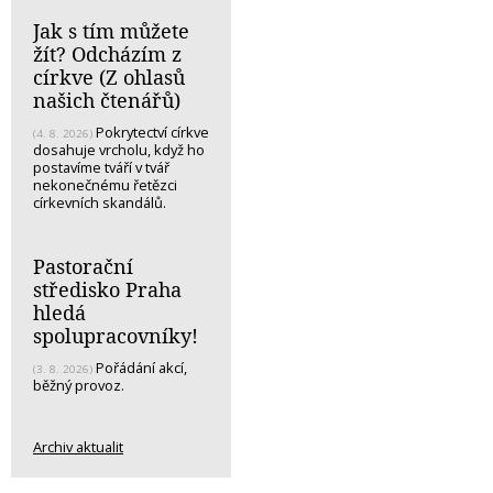
Jak s tím můžete
žít? Odcházím z
církve (Z ohlasů
našich čtenářů)
Pokrytectví církve
(4. 8. 2026)
dosahuje vrcholu, když ho
postavíme tváří v tvář
nekonečnému řetězci
církevních skandálů.
Pastorační
středisko Praha
hledá
spolupracovníky!
Pořádání akcí,
(3. 8. 2026)
běžný provoz.
Archiv aktualit