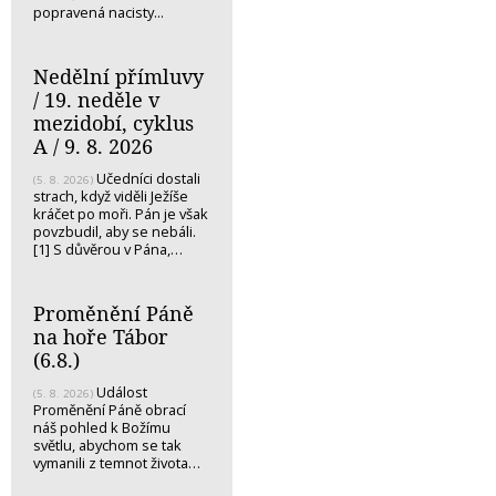
popravená nacisty...
Nedělní přímluvy
/ 19. neděle v
mezidobí, cyklus
A / 9. 8. 2026
Učedníci dostali
(5. 8. 2026)
strach, když viděli Ježíše
kráčet po moři. Pán je však
povzbudil, aby se nebáli.
[1] S důvěrou v Pána,…
Proměnění Páně
na hoře Tábor
(6.8.)
Událost
(5. 8. 2026)
Proměnění Páně obrací
náš pohled k Božímu
světlu, abychom se tak
vymanili z temnot života…