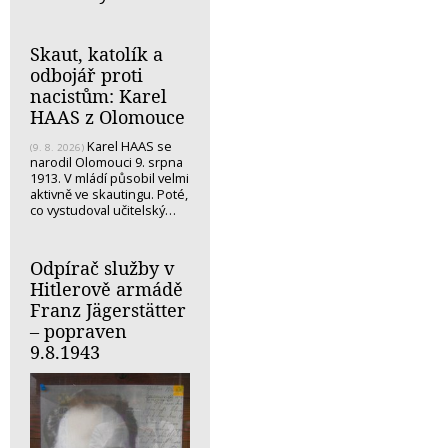
Skaut, katolík a
odbojář proti
nacistům: Karel
HAAS z Olomouce
Karel HAAS se
(9. 8. 2026)
narodil Olomouci 9. srpna
1913. V mládí působil velmi
aktivně ve skautingu. Poté,
co vystudoval učitelský…
Odpírač služby v
Hitlerově armádě
Franz Jägerstätter
– popraven
9.8.1943