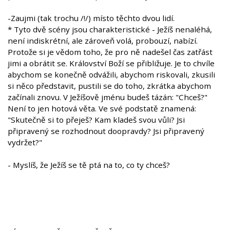
-Zaujmi (tak trochu /!/) místo těchto dvou lidí.
* Tyto dvě scény jsou charakteristické - Ježíš nenaléhá,
není indiskrétní, ale zároveň volá, probouzí, nabízí.
Protože si je vědom toho, že pro ně nadešel čas zatřást
jimi a obrátit se. Království Boží se přibližuje. Je to chvíle
abychom se konečně odvážili, abychom riskovali, zkusili
si něco představit, pustili se do toho, zkrátka abychom
začínali znovu. V Ježíšově jménu budeš tázán: "Chceš?"
Není to jen hotová věta. Ve své podstatě znamená:
"Skutečně si to přeješ? Kam kladeš svou vůli? Jsi
připravený se rozhodnout doopravdy? Jsi připravený
vydržet?"
- Myslíš, že Ježíš se tě ptá na to, co ty chceš?