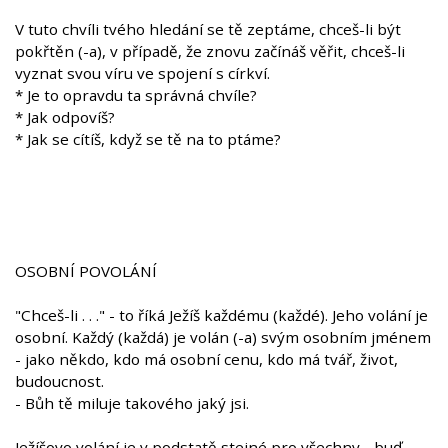
V tuto chvíli tvého hledání se tě zeptáme, chceš-li být
pokřtěn (-a), v případě, že znovu začínáš věřit, chceš-li
vyznat svou víru ve spojení s církví.
* Je to opravdu ta správná chvíle?
* Jak odpovíš?
* Jak se cítíš, když se tě na to ptáme?
OSOBNÍ POVOLÁNÍ
"Chceš-li . . ." - to říká Ježíš každému (každé). Jeho volání je
osobní. Každý (každá) je volán (-a) svým osobním jménem
- jako někdo, kdo má osobní cenu, kdo má tvář, život,
budoucnost.
- Bůh tě miluje takového jaký jsi.
Ježíšovo volání je v podstatě stejné pro všechny - buď