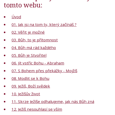
tomto webu:
Úvod
01. Jak jsi na tom ty, který začínáš ?
02. Věřit je možné
03. Bůh, to je přítomnost
04. Bůh má rád každého
05. Bůh je Stvořitel
06. Jít vstříc Bohu - Abraham
07. S Bohem přes překážky - Mojžíš
08. Modlit se k Bohu
09. Ježíš, Boží svědek
10. Ježíšův život
11. Skrze Ježíše odhalujeme, jak nás Bůh zná
12. Ježíš nesouhlasí se vším