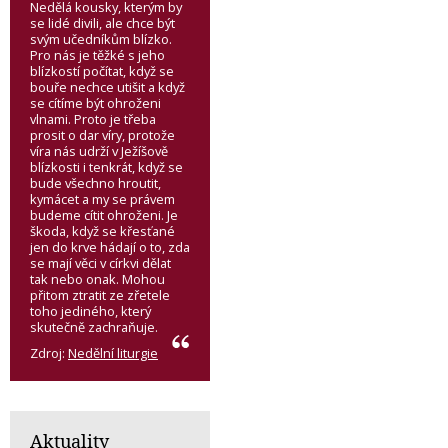
Nedělá kousky, kterým by
se lidé divili, ale chce být
svým učedníkům blízko.
Pro nás je těžké s jeho
blízkostí počítat, když se
bouře nechce utišit a když
se cítíme být ohroženi
vlnami. Proto je třeba
prosit o dar víry, protože
víra nás udrží v Ježíšově
blízkosti i tenkrát, když se
bude všechno hroutit,
kymácet a my se právem
budeme cítit ohroženi. Je
škoda, když se křesťané
jen do krve hádají o to, zda
se mají věci v církvi dělat
tak nebo onak. Mohou
přitom ztratit ze zřetele
toho jediného, který
skutečně zachraňuje.
Zdroj:
Nedělní liturgie
Aktuality