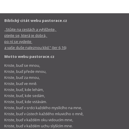
Biblický citát webu pastorace.cz
„Stůjte na cestách a vyhlížejte,
ptejte se, která je dobrá,
po ní se vydejte
a vaše duše naleznou klid.“ (Jer 6,16)
Motto webu pastorace.cz
Kriste, buď se mnou,
Kriste, buď přede mnou,
Kriste, buď za mnou,
Kriste, buď ve mně.
Kriste, buď, kde lehám,
Kriste, buď, kde sedám,
Kriste, buď, kde vstávám.
Kriste, buď v srdci každého myslícího na mne,
Kriste, buď v ústech každého mluvicího o mně,
Kriste, buď v každém oku vidoucím mne,
Kriste, buď v každém uchu slyšícím mne.