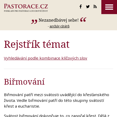
Nezanedbávej sebe!
-
archív citátů
Rejstřík témat
Vyhledávání podle kombinace klíčových slov
Biřmování
Biřmování patří mezi svátosti uvádějící do křesťanského
života. Vedle biřmování patří do této skupiny svátostí
křest a eucharistie.
Svátost biřmování dokončuje to, co započal křest. Dělá z