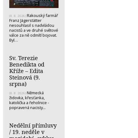
Rakouský farmář
(8. 8. 2026)
Franz Jägerstätter
nesouhlasil s nadvládou
nacistů a ve druhé světové
válce za ně odmítl bojovat.
Byl…
Sv. Terezie
Benedikta od
Kříže – Edita
Steinová (9.
srpna)
Německá
(8. 8. 2026)
židovka, křesťanka,
katolička a řeholnice -
popravená nacisty...
Nedělní přímluvy
/ 19. neděle v