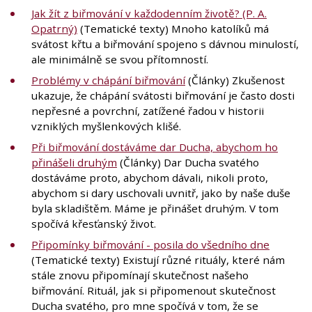
Jak žít z biřmování v každodenním životě? (P. A.
Opatrný)
(Tematické texty) Mnoho katolíků má
svátost křtu a biřmování spojeno s dávnou minulostí,
ale minimálně se svou přítomností.
Problémy v chápání biřmování
(Články) Zkušenost
ukazuje, že chápání svátosti biřmování je často dosti
nepřesné a povrchní, zatížené řadou v historii
vzniklých myšlenkových klišé.
Při biřmování dostáváme dar Ducha, abychom ho
přinášeli druhým
(Články) Dar Ducha svatého
dostáváme proto, abychom dávali, nikoli proto,
abychom si dary uschovali uvnitř, jako by naše duše
byla skladištěm. Máme je přinášet druhým. V tom
spočívá křesťanský život.
Připomínky biřmování - posila do všedního dne
(Tematické texty) Existují různé rituály, které nám
stále znovu připomínají skutečnost našeho
biřmování. Rituál, jak si připomenout skutečnost
Ducha svatého, pro mne spočívá v tom, že se