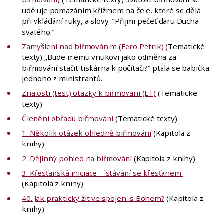
uděluje pomazáním křižmem na čele, které se dělá
při vkládání ruky, a slovy: "Přijmi pečeť daru Ducha
svatého."
Zamyšlení nad biřmováním (Fero Petrik)
(Tematické
texty) „Bude mému vnukovi jako odměna za
biřmování stačit tiskárna k počítači?“ ptala se babička
jednoho z ministrantů.
Znalosti (test) otázky k biřmování (LT)
(Tematické
texty)
Členění obřadu biřmování
(Tematické texty)
1. Několik otázek ohledně biřmování
(Kapitola z
knihy)
2. Dějinný pohled na biřmování
(Kapitola z knihy)
3. Křesťanská iniciace - ´stávání se křesťanem´
(Kapitola z knihy)
40. Jak prakticky žít ve spojení s Bohem?
(Kapitola z
knihy)