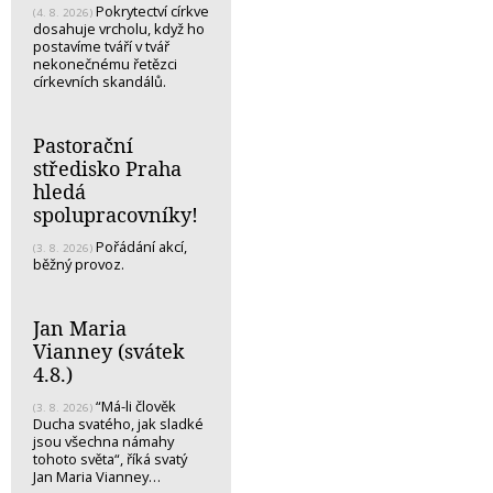
Pokrytectví církve
(4. 8. 2026)
dosahuje vrcholu, když ho
postavíme tváří v tvář
nekonečnému řetězci
církevních skandálů.
Pastorační
středisko Praha
hledá
spolupracovníky!
Pořádání akcí,
(3. 8. 2026)
běžný provoz.
Jan Maria
Vianney (svátek
4.8.)
“Má-li člověk
(3. 8. 2026)
Ducha svatého, jak sladké
jsou všechna námahy
tohoto světa“, říká svatý
Jan Maria Vianney…