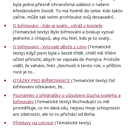
byla jedna přesně ohraničená událost v našem
křesťanském životě. To má hodně do sebe. Kdo takto
začne, může tak velmi prohloubit svůj dosavadní…
O biřmování - Kdo je svatý... vitráž v kostele
(Tematické texty) Bylo biřmování a biskup vyzval
jednoho z chlapců, aby mu řekl, kdo je to svatý...
O biřmování - Vytrvalé děvče z Litvy
(Tematické
texty) Když jsem byla v šesté třídě, chtěl mě třídní
učitel přinutit, abych se zapsala do Pionýra. Protože
viděl, že váhám, řekl: „Nechceš-li tento rok, v příštím
roce je to…
OTÁZKY PRO BIŘMOVANCE
(Tematické texty) Od
biřmování očekávám, že...
Poznámky z přednášky o působení Ducha svatého a
biřmování
(Tematické texty) Rozhodující co mě
proměňuje, co mi dává sílu, nejsou moje schopnosti
ani zdatnosti, ale to co přichází od Boha.
Přímluvy na Letnice
(Tematické texty)