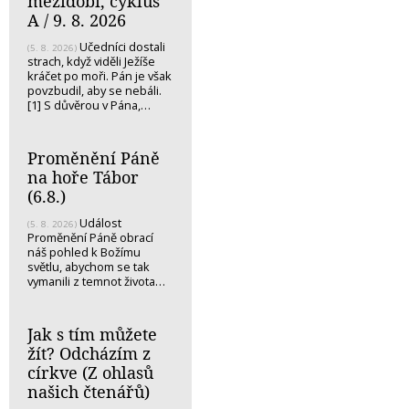
mezidobí, cyklus
A / 9. 8. 2026
Učedníci dostali
(5. 8. 2026)
strach, když viděli Ježíše
kráčet po moři. Pán je však
povzbudil, aby se nebáli.
[1] S důvěrou v Pána,…
Proměnění Páně
na hoře Tábor
(6.8.)
Událost
(5. 8. 2026)
Proměnění Páně obrací
náš pohled k Božímu
světlu, abychom se tak
vymanili z temnot života…
Jak s tím můžete
žít? Odcházím z
církve (Z ohlasů
našich čtenářů)