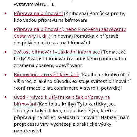
vystavím větru... I…
Příprava na biřmování
(Knihovna) Pomůcka pro ty,
kdo vedou přípravu na biřmování
Příprava na biřmování, nebo k novému zasvěcení /
Cesta víry II. díl
(Knihovna) Pomůcka k přípravě
dospělých na křest a na biřmování
Svátost biřmování - základní informace
(Tematické
texty) Svátost biřmování (z latinského confirmatio)
znamená posílení, upevňování.
Biřmování - v co věří křesťané
(Kapitola z knihy) 60. /
Víš proč, z jakého důvodu, existuje svátost biřmování
(konfirmace, z lat. confirmare = stvrdit, potvrdit)?
Úvod - Návod k užívání kartiček přípravy na
biřmování
(Kapitola z knihy) Tyto kartičky jsou
určeny mladým lidem, nebo dospělým, kteří se
připravují na přijetí svátosti biřmování. Nabízejí nám
projít cestu víry. Vycházejí z praktické výuky
náboženství.