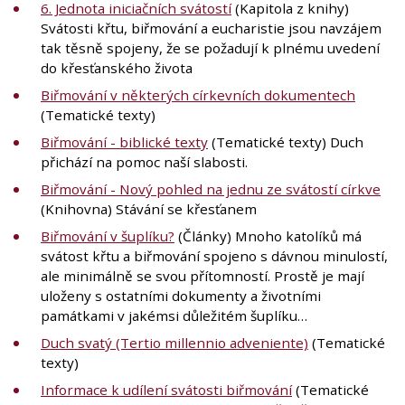
6. Jednota iniciačních svátostí
(Kapitola z knihy)
Svátosti křtu, biřmování a eucharistie jsou navzájem
tak těsně spojeny, že se požadují k plnému uvedení
do křesťanského života
Biřmování v některých církevních dokumentech
(Tematické texty)
Biřmování - biblické texty
(Tematické texty) Duch
přichází na pomoc naší slabosti.
Biřmování - Nový pohled na jednu ze svátostí církve
(Knihovna) Stávání se křesťanem
Biřmování v šuplíku?
(Články) Mnoho katolíků má
svátost křtu a biřmování spojeno s dávnou minulostí,
ale minimálně se svou přítomností. Prostě je mají
uloženy s ostatními dokumenty a životními
památkami v jakémsi důležitém šuplíku…
Duch svatý (Tertio millennio adveniente)
(Tematické
texty)
Informace k udílení svátosti biřmování
(Tematické