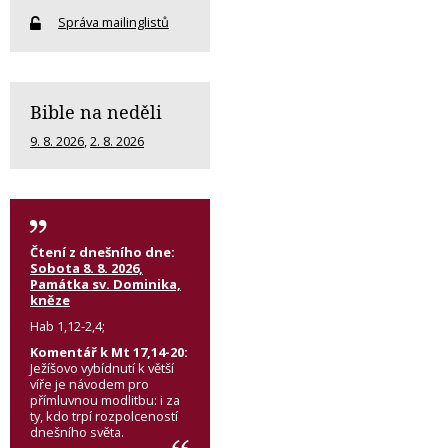
Správa mailinglistů
Bible na neděli
9. 8. 2026
,
2. 8. 2026
Čtení z dnešního dne:
Sobota 8. 8. 2026,
Památka sv. Dominika,
kněze
Hab 1,12-2,4;
Komentář k Mt 17,14-20:
Ježíšovo vybídnutí k větší
víře je návodem pro
přímluvnou modlitbu: i za
ty, kdo trpí rozpolceností
dnešního světa.