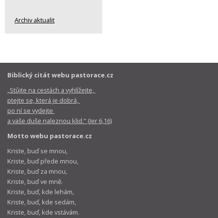
Archiv aktualit
Biblický citát webu pastorace.cz
„Stůjte na cestách a vyhlížejte,
ptejte se, která je dobrá,
po ní se vydejte
a vaše duše naleznou klid.“ (Jer 6,16)
Motto webu pastorace.cz
Kriste, buď se mnou,
Kriste, buď přede mnou,
Kriste, buď za mnou,
Kriste, buď ve mně.
Kriste, buď, kde lehám,
Kriste, buď, kde sedám,
Kriste, buď, kde vstávám.