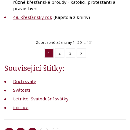
různé křesťanské proudy - katolíci, protestanti a
pravoslavní.
48. Křesťanský rok
(Kapitola z knihy)
Zobrazené záznamy 1 - 50
z 101
1
2
3
Související štítky:
Duch svatý
Svátosti
Letnice, Svatodušní svátky
iniciace