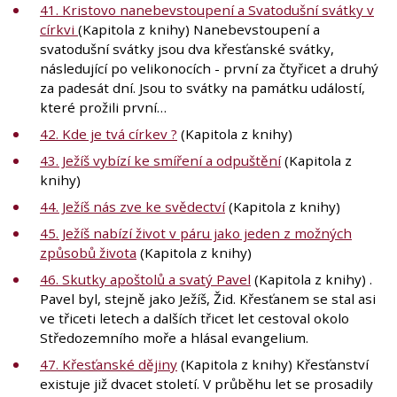
41. Kristovo nanebevstoupení a Svatodušní svátky v
církvi
(Kapitola z knihy) Nanebevstoupení a
svatodušní svátky jsou dva křesťanské svátky,
následující po velikonocích - první za čtyřicet a druhý
za padesát dní. Jsou to svátky na památku událostí,
které prožili první…
42. Kde je tvá církev ?
(Kapitola z knihy)
43. Ježíš vybízí ke smíření a odpuštění
(Kapitola z
knihy)
44. Ježíš nás zve ke svědectví
(Kapitola z knihy)
45. Ježíš nabízí život v páru jako jeden z možných
způsobů života
(Kapitola z knihy)
46. Skutky apoštolů a svatý Pavel
(Kapitola z knihy) .
Pavel byl, stejně jako Ježíš, Žid. Křesťanem se stal asi
ve třiceti letech a dalších třicet let cestoval okolo
Středozemního moře a hlásal evangelium.
47. Křesťanské dějiny
(Kapitola z knihy) Křesťanství
existuje již dvacet století. V průběhu let se prosadily