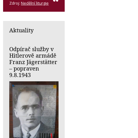
Zdroj:
Nedělní liturgie
Aktuality
Odpírač služby v
Hitlerově armádě
Franz Jägerstätter
– popraven
9.8.1943