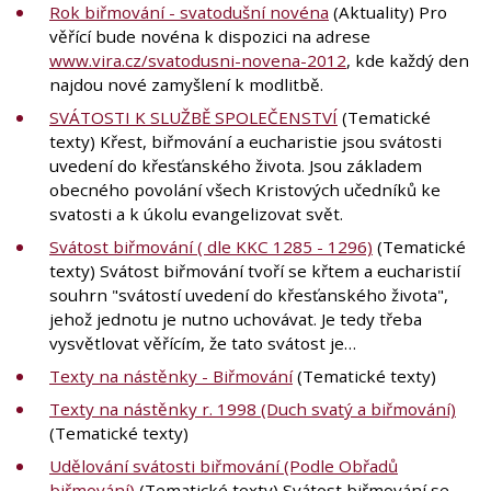
Rok biřmování - svatodušní novéna
(Aktuality) Pro
věřící bude novéna k dispozici na adrese
www.vira.cz/svatodusni-novena-2012
, kde každý den
najdou nové zamyšlení k modlitbě.
SVÁTOSTI K SLUŽBĚ SPOLEČENSTVÍ
(Tematické
texty) Křest, biřmování a eucharistie jsou svátosti
uvedení do křesťanského života. Jsou základem
obecného povolání všech Kristových učedníků ke
svatosti a k úkolu evangelizovat svět.
Svátost biřmování ( dle KKC 1285 - 1296)
(Tematické
texty) Svátost biřmování tvoří se křtem a eucharistií
souhrn "svátostí uvedení do křesťanského života",
jehož jednotu je nutno uchovávat. Je tedy třeba
vysvětlovat věřícím, že tato svátost je…
Texty na nástěnky - Biřmování
(Tematické texty)
Texty na nástěnky r. 1998 (Duch svatý a biřmování)
(Tematické texty)
Udělování svátosti biřmování (Podle Obřadů
biřmování)
(Tematické texty) Svátost biřmování se