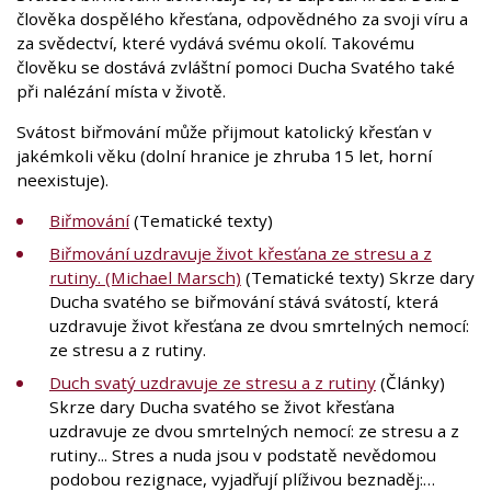
člověka dospělého křesťana, odpovědného za svoji víru a
za svědectví, které vydává svému okolí. Takovému
člověku se dostává zvláštní pomoci Ducha Svatého také
při nalézání místa v životě.
Svátost biřmování může přijmout katolický křesťan v
jakémkoli věku (dolní hranice je zhruba 15 let, horní
neexistuje).
Biřmování
(Tematické texty)
Biřmování uzdravuje život křesťana ze stresu a z
rutiny. (Michael Marsch)
(Tematické texty) Skrze dary
Ducha svatého se biřmování stává svátostí, která
uzdravuje život křesťana ze dvou smrtelných nemocí:
ze stresu a z rutiny.
Duch svatý uzdravuje ze stresu a z rutiny
(Články)
Skrze dary Ducha svatého se život křesťana
uzdravuje ze dvou smrtelných nemocí: ze stresu a z
rutiny... Stres a nuda jsou v podstatě nevědomou
podobou rezignace, vyjadřují plíživou beznaděj:…