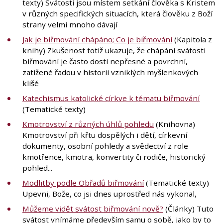
texty) Svátosti jsou místem setkání člověka s Kristem
v různých specifických situacích, která člověku z Boží
strany velmi mnoho dávají
Jak je biřmování chápáno; Co je biřmování
(Kapitola z
knihy) Zkušenost totiž ukazuje, že chápání svátosti
biřmování je často dosti nepřesné a povrchní,
zatížené řadou v historii vzniklých myšlenkových
klišé
Katechismus katolické církve k tématu biřmování
(Tematické texty)
Kmotrovství z různých úhlů pohledu
(Knihovna)
Kmotrovství při křtu dospělých i dětí, církevní
dokumenty, osobní pohledy a svědectví z role
kmotřence, kmotra, konvertity či rodiče, historický
pohled...
Modlitby podle Obřadů biřmování
(Tematické texty)
Upevni, Bože, co jsi dnes uprostřed nás vykonal,
Můžeme vidět svátost biřmování nově?
(Články) Tuto
svátost vnímáme především samu o sobě, jako by to