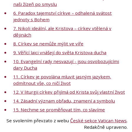
naši žízeň po smyslu
6. Paradox tajemství církve – odhalená svátost
jednoty s Bohem
7. Nikoli ideální, ale Kristova – církev vtělená v
dějinách
8. Církev se nemůže mýlit ve víře
9. Věřící laici vnášejí do světa Kristova ducha
10. Evangelní rady nesvazují - jsou osvobozujícími
dary Ducha
11. Církev je povolána mluvit jasným jazykem,
odmítnout vše, co ničí život
12. V liturgii církev přijímá od Krista svůj vlastní život
14. Zásadní význam obřadu, znamení a symbolu
15. Nechme se proměňovat tím, co slavíme
Se svolením převzato z webu
České sekce Vatican News
.
Redakčně upraveno.