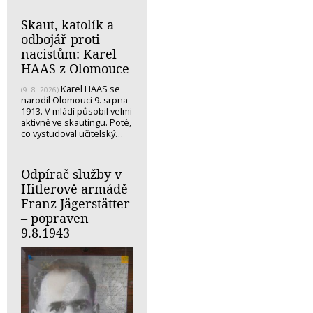
Skaut, katolík a
odbojář proti
nacistům: Karel
HAAS z Olomouce
Karel HAAS se
(9. 8. 2026)
narodil Olomouci 9. srpna
1913. V mládí působil velmi
aktivně ve skautingu. Poté,
co vystudoval učitelský…
Odpírač služby v
Hitlerově armádě
Franz Jägerstätter
– popraven
9.8.1943