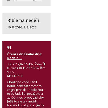
Bible na neděli
16. 8. 2026
,
9. 8. 2026
Čtení z dnešního dne:
Neděle . .
1 Král 19,9a.11-13a; Žalm Žl
85,9ab+10.11-12.13-14; Řím
9,1-5
Mt 14,22-33
Chodit po vodě, utišit
bouři, dokázat prostě to,
co jiní jen tak nedokážou –
to by řada lidí považovala
za účinnou propagaci víry.
Ježíš to ale tak nevidí.
Nedělá kousky, kterým by