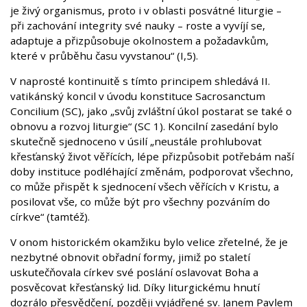
je živý organismus, proto i v oblasti posvátné liturgie –
při zachování integrity své nauky – roste a vyvíjí se,
adaptuje a přizpůsobuje okolnostem a požadavkům,
které v průběhu času vyvstanou“ (I,5).
V naprosté kontinuitě s tímto principem shledává II.
vatikánský koncil v úvodu konstituce Sacrosanctum
Concilium (SC), jako „svůj zvláštní úkol postarat se také o
obnovu a rozvoj liturgie“ (SC 1). Koncilní zasedání bylo
skutečně sjednoceno v úsilí „neustále prohlubovat
křesťanský život věřících, lépe přizpůsobit potřebám naší
doby instituce podléhající změnám, podporovat všechno,
co může přispět k sjednocení všech věřících v Kristu, a
posilovat vše, co může být pro všechny pozváním do
církve“ (tamtéž).
V onom historickém okamžiku bylo velice zřetelné, že je
nezbytné obnovit obřadní formy, jimiž po staletí
uskutečňovala církev své poslání oslavovat Boha a
posvěcovat křesťanský lid. Díky liturgickému hnutí
dozrálo přesvědčení, později vyjádřené sv. Janem Pavlem