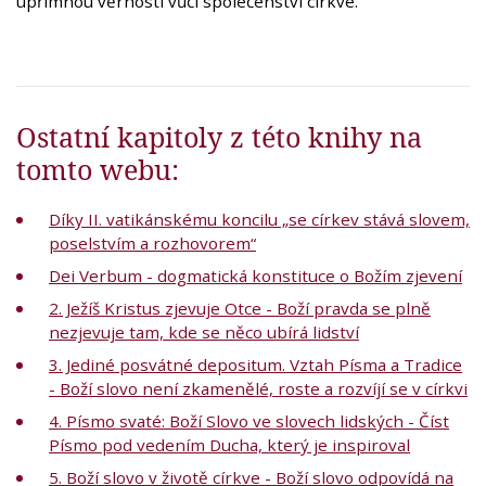
upřímnou věrností vůči společenství církve.
Ostatní kapitoly z této knihy na
tomto webu:
Díky II. vatikánskému koncilu „se církev stává slovem,
poselstvím a rozhovorem“
Dei Verbum - dogmatická konstituce o Božím zjevení
2. Ježíš Kristus zjevuje Otce - Boží pravda se plně
nezjevuje tam, kde se něco ubírá lidství
3. Jediné posvátné depositum. Vztah Písma a Tradice
- Boží slovo není zkamenělé, roste a rozvíjí se v církvi
4. Písmo svaté: Boží Slovo ve slovech lidských - Číst
Písmo pod vedením Ducha, který je inspiroval
5. Boží slovo v životě církve - Boží slovo odpovídá na