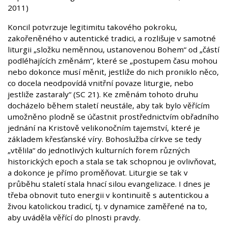
2011)
Koncil potvrzuje legitimitu takového pokroku,
zakořeněného v autentické tradici, a rozlišuje v samotné
liturgii „složku neměnnou, ustanovenou Bohem“ od „částí
podléhajících změnám“, které se „postupem času mohou
nebo dokonce musí měnit, jestliže do nich proniklo něco,
co docela neodpovídá vnitřní povaze liturgie, nebo
jestliže zastaraly“ (SC 21). Ke změnám tohoto druhu
docházelo během staletí neustále, aby tak bylo věřícím
umožněno plodně se účastnit prostřednictvím obřadního
jednání na Kristově velikonočním tajemství, které je
základem křesťanské víry. Bohoslužba církve se tedy
„vtělila“ do jednotlivých kulturních forem různých
historických epoch a stala se tak schopnou je ovlivňovat,
a dokonce je přímo proměňovat. Liturgie se tak v
průběhu staletí stala hnací silou evangelizace. I dnes je
třeba obnovit tuto energii v kontinuitě s autentickou a
živou katolickou tradicí, tj. v dynamice zaměřené na to,
aby uváděla věřící do plnosti pravdy.