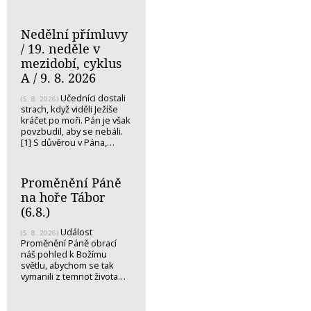
Nedělní přímluvy
/ 19. neděle v
mezidobí, cyklus
A / 9. 8. 2026
Učedníci dostali
(5. 8. 2026)
strach, když viděli Ježíše
kráčet po moři. Pán je však
povzbudil, aby se nebáli.
[1] S důvěrou v Pána,…
Proměnění Páně
na hoře Tábor
(6.8.)
Událost
(5. 8. 2026)
Proměnění Páně obrací
náš pohled k Božímu
světlu, abychom se tak
vymanili z temnot života…