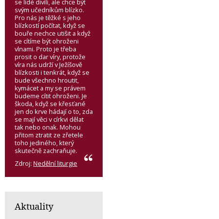
se lidé divili, ale chce být
svým učedníkům blízko.
Pro nás je těžké s jeho
blízkostí počítat, když se
bouře nechce utišit a když
se cítíme být ohroženi
vlnami. Proto je třeba
prosit o dar víry, protože
víra nás udrží v Ježíšově
blízkosti i tenkrát, když se
bude všechno hroutit,
kymácet a my se právem
budeme cítit ohroženi. Je
škoda, když se křesťané
jen do krve hádají o to, zda
se mají věci v církvi dělat
tak nebo onak. Mohou
přitom ztratit ze zřetele
toho jediného, který
skutečně zachraňuje.
Zdroj:
Nedělní liturgie
Aktuality