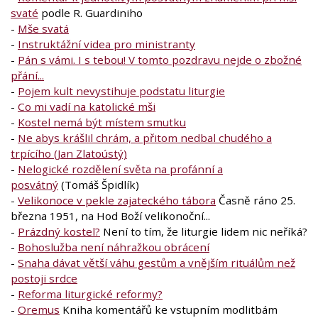
svaté
podle R. Guardiniho
-
Mše svatá
-
Instruktážní videa pro ministranty
-
Pán s vámi. I s tebou! V tomto pozdravu nejde o zbožné
přání...
-
Pojem kult nevystihuje podstatu liturgie
-
Co mi vadí na katolické mši
-
Kostel nemá být místem smutku
-
Ne abys krášlil chrám, a přitom nedbal chudého a
trpícího (Jan Zlatoústý)
-
Nelogické rozdělení světa na profánní a
posvátný
(Tomáš Špidlík)
-
Velikonoce v pekle zajateckého tábora
Časně ráno 25.
března 1951, na Hod Boží velikonoční...
-
Prázdný kostel?
Není to tím, že liturgie lidem nic neříká?
-
Bohoslužba není náhražkou obrácení
-
Snaha dávat větší váhu gestům a vnějším rituálům než
postoji srdce
-
Reforma liturgické reformy?
-
Oremus
Kniha komentářů ke vstupním modlitbám