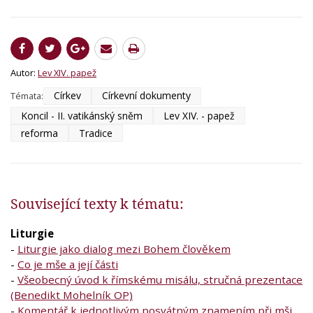
Autor:
Lev XIV. papež
Církev
Církevní dokumenty
Témata:
Koncil - II. vatikánský sněm
Lev XIV. - papež
reforma
Tradice
Související texty k tématu:
Liturgie
-
Liturgie jako dialog mezi Bohem člověkem
-
Co je mše a její části
-
Všeobecný úvod k římskému misálu, stručná prezentace
(Benedikt Mohelník OP)
-
Komentář k jednotlivým posvátným znamením při mši