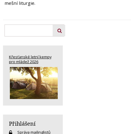
mešní liturgie.
Křesťanské letní kempy
pro mládež 2026
Přihlášení
Správa mailinglistů