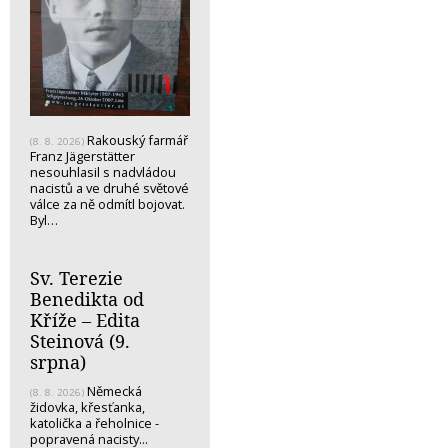
Rakouský farmář
(8. 8. 2026)
Franz Jägerstätter
nesouhlasil s nadvládou
nacistů a ve druhé světové
válce za ně odmítl bojovat.
Byl…
Sv. Terezie
Benedikta od
Kříže – Edita
Steinová (9.
srpna)
Německá
(8. 8. 2026)
židovka, křesťanka,
katolička a řeholnice -
popravená nacisty...