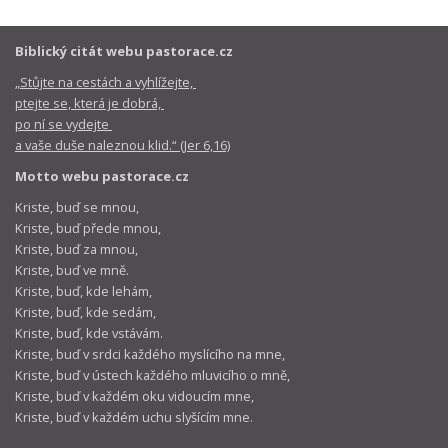
Biblický citát webu pastorace.cz
„Stůjte na cestách a vyhlížejte,
ptejte se, která je dobrá,
po ní se vydejte
a vaše duše naleznou klid.“ (Jer 6,16)
Motto webu pastorace.cz
Kriste, buď se mnou,
Kriste, buď přede mnou,
Kriste, buď za mnou,
Kriste, buď ve mně.
Kriste, buď, kde lehám,
Kriste, buď, kde sedám,
Kriste, buď, kde vstávám.
Kriste, buď v srdci každého myslícího na mne,
Kriste, buď v ústech každého mluvicího o mně,
Kriste, buď v každém oku vidoucím mne,
Kriste, buď v každém uchu slyšícím mne.