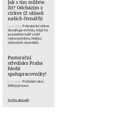
Jak s tím můžete
žít? Odcházím z
církve (Z ohlasů
našich čtenářů)
Pokrytectví církve
(4. 8. 2026)
dosahuje vrcholu, když ho
postavíme tváří v tvář
nekonečnému řetězci
církevních skandálů.
Pastorační
středisko Praha
hledá
spolupracovníky!
Pořádání akcí,
(3. 8. 2026)
běžný provoz.
Archiv aktualit