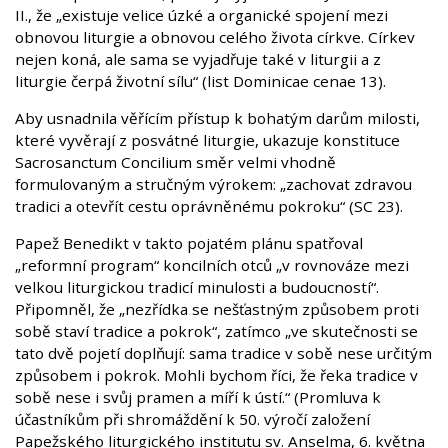
II., že „existuje velice úzké a organické spojení mezi
obnovou liturgie a obnovou celého života církve. Církev
nejen koná, ale sama se vyjadřuje také v liturgii a z
liturgie čerpá životní sílu“ (list Dominicae cenae 13).
Aby usnadnila věřícím přístup k bohatým darům milosti,
které vyvěrají z posvátné liturgie, ukazuje konstituce
Sacrosanctum Concilium směr velmi vhodně
formulovaným a stručným výrokem: „zachovat zdravou
tradici a otevřít cestu oprávněnému pokroku“ (SC 23).
Papež Benedikt v takto pojatém plánu spatřoval
„reformní program“ koncilních otců „v rovnováze mezi
velkou liturgickou tradicí minulosti a budoucností“.
Připomněl, že „nezřídka se nešťastným způsobem proti
sobě staví tradice a pokrok“, zatímco „ve skutečnosti se
tato dvě pojetí doplňují: sama tradice v sobě nese určitým
způsobem i pokrok. Mohli bychom říci, že řeka tradice v
sobě nese i svůj pramen a míří k ústí.“ (Promluva k
účastníkům při shromáždění k 50. výročí založení
Papežského liturgického institutu sv. Anselma, 6. května