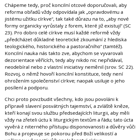
Chápeme tedy, proč koncilní otcové doporučovali, aby
reforma obřadů vždy odpovídala jak „opravdovému a
jistému užitku církve“, tak také důrazu na to, „aby nové
formy organicky vyrůstaly z forem, které již existují“ (SC
23). Pro dobro celé církve musí každé reformě vždy
„předcházet důkladné teoretické zkoumání z hlediska
teologického, historického a pastoračního“ (tamtéž).
Koncilní nauka nás takto zve, abychom se vyvarovali
dezorientace věřících, tedy aby nikdo nic nepřidával,
neodebíral nebo z vlastní iniciativy neměnil (srov. SC 22).
Rozvoj, o němž hovoří koncilní konstituce, tedy není
ohrožením společenství církve; naopak usiluje o jeho
posílení a podporu.
Chci proto povzbudit všechny, kdo jsou povoláni k
přípravě slavení posvátných tajemství, a zvláště kněze,
kteří konají svou službu předsedajících liturgii, aby měli
vždy na zřeteli úctu k liturgickým textům a řádu; tato úcta
vyvěrá z niterného přístupu disponovanosti a důvěry vůči
Bohu a projevuje se pokorou před Boží velikostí a