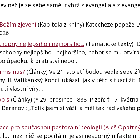
ev nežije ze sebe samé, nýbrž z evangelia a z evange
Božím zjevení
(Kapitola z knihy) Katecheze papeže Lv
2026
hopný nejlepšího i nejhoršího...
(Tematické texty) 
, schopný nejlepšího i nejhoršího, neboť se mu otvírá
bo úpadku, k bratrství nebo…
simismus?
(Články) Ve 21. století budou vedle sebe ží
 II. Vatikánksý Koncil ukázal, jak v této situaci žít.
tí vlastní víry…
opis
(Články) (* 29. prosince 1888, Plzeň; † 17. května
 Beranovi: „Tolik jsem si vážil a měl tak rád vašeho 
ace pro současnou pastorální teologii (Aleš Opatrný
lu, mezi něž se počítám, je asi nesporným faktem, 