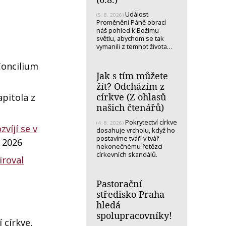
Událost
(5. 8. 2026)
Proměnění Páně obrací
náš pohled k Božímu
světlu, abychom se tak
vymanili z temnot života…
Concilium
Jak s tím můžete
žít? Odcházím z
církve (Z ohlasů
pitola z
našich čtenářů)
Pokrytectví církve
(4. 8. 2026)
víjí se v
dosahuje vrcholu, když ho
postavíme tváří v tvář
a 2026
nekonečnému řetězci
církevních skandálů.
iroval
Pastorační
středisko Praha
hledá
spolupracovníky!
 církve,