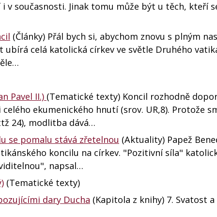
i v současnosti. Jinak tomu může být u těch, kteří s
cil
(Články) Přál bych si, abychom znovu s plným na
et ubírá celá katolická církev ve světle Druhého vat
věle…
n Pavel II.)
(Tematické texty) Koncil rozhodně dopor
i celého ekumenického hnutí (srov. UR,8). Protože s
(ttž 24), modlitba dává…
ilu se pomalu stává zřetelnou
(Aktuality) Papež Bened
tikánského koncilu na církev. "Pozitivní síla" katoli
viditelnou", napsal…
)
(Tematické texty)
obozujícími dary Ducha
(Kapitola z knihy) 7. Svatost a