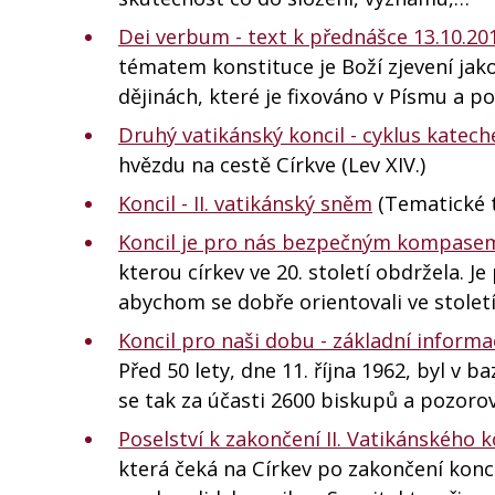
Dei verbum - text k přednášce 13.10.201
tématem konstituce je Boží zjevení jak
dějinách, které je fixováno v Písmu a po
Druhý vatikánský koncil - cyklus katech
hvězdu na cestě Církve (Lev XIV.)
Koncil - II. vatikánský sněm
(Tematické t
Koncil je pro nás bezpečným kompasem 
kterou církev ve 20. století obdržela
abychom se dobře orientovali ve století
Koncil pro naši dobu - základní informa
Před 50 lety, dne 11. října 1962, byl v b
se tak za účasti 2600 biskupů a pozorov
Poselství k zakončení II. Vatikánského 
která čeká na Církev po zakončení koncil