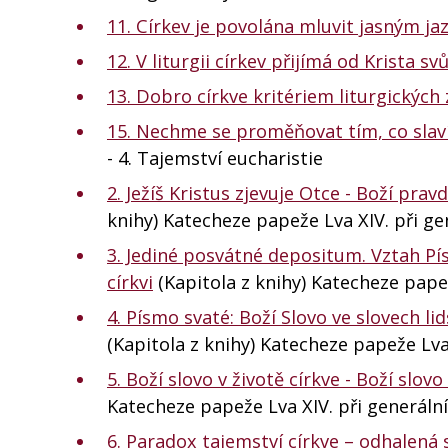
11. Církev je povolána mluvit jasným ja
12. V liturgii církev přijímá od Krista svů
13. Dobro církve kritériem liturgickýc
15. Nechme se proměňovat tím, co sla
- 4. Tajemství eucharistie
2. Ježíš Kristus zjevuje Otce - Boží prav
knihy) Katecheze papeže Lva XIV. při ge
3. Jediné posvátné depositum. Vztah Pís
církvi
(Kapitola z knihy) Katecheze papež
4. Písmo svaté: Boží Slovo ve slovech l
(Kapitola z knihy) Katecheze papeže Lva 
5. Boží slovo v životě církve - Boží slo
Katecheze papeže Lva XIV. při generální
6. Paradox tajemství církve – odhalená