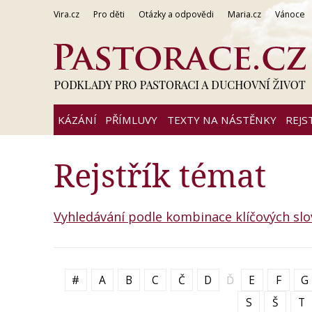
Vira.cz
Pro děti
Otázky a odpovědi
Maria.cz
Vánoce
KÁZÁNÍ
PŘÍMLUVY
TEXTY NA NÁSTĚNKY
REJS
Rejstřík témat
Vyhledávání podle kombinace klíčových slo
#
A
B
C
Č
D
Ď
E
F
G
S
Š
T