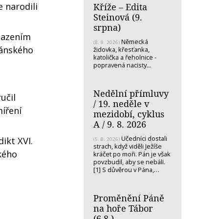
e narodili
Kříže – Edita
Steinová (9.
srpna)
sazením
Německá
(8. 8. 2026)
ikánského
židovka, křesťanka,
katolička a řeholnice -
popravená nacisty...
Nedělní přímluvy
učil
/ 19. neděle v
míření
mezidobí, cyklus
A / 9. 8. 2026
Učedníci dostali
ikt XVI.
(5. 8. 2026)
strach, když viděli Ježíše
ckého
kráčet po moři. Pán je však
povzbudil, aby se nebáli.
[1] S důvěrou v Pána,…
Proměnění Páně
na hoře Tábor
(6.8.)