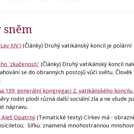
ký sněm
Lev XIV.)
(Články) Druhý vatikánský koncil je polární
eho ´zkaženosti´
(Články) Druhý vatikánský koncil nal
ahování se do obranných postojů vůči světu. Člověk 
…
 139. generální kongregaci 2. vatikánského koncilu 
y rodin plodí různá další sociální zla a ne všude js
at nápravu.
 Aleš Opatrný
(Tematické texty) Církev má - obrazně
outisíciletou; šířku: znamená mnohostrannou mnohov