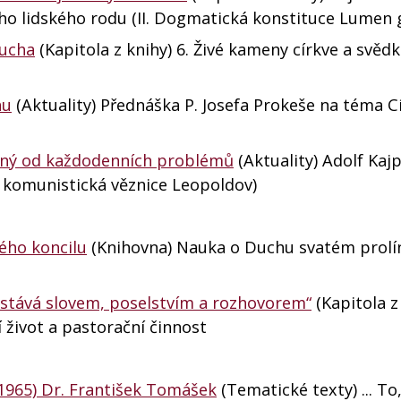
ého lidského rodu (II. Dogmatická konstituce Lumen
ducha
(Kapitola z knihy) 6. Živé kameny církve a svěd
hu
(Aktuality) Přednáška P. Josefa Prokeše na téma C
ažený od každodenních problémů
(Aktuality) Adolf Kajpr
, komunistická věznice Leopoldov)
ého koncilu
(Knihovna) Nauka o Duchu svatém prolín
v stává slovem, poselstvím a rozhovorem“
(Kapitola z
 život a pastorační činnost
 1965) Dr. František Tomášek
(Tematické texty) ... To