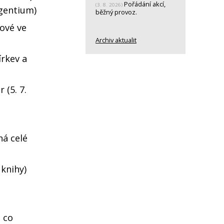
Pořádání akcí,
(3. 8. 2026)
 gentium)
běžný provoz.
kové ve
Archiv aktualit
írkev a
 (5. 7.
á celé
 knihy)
, co