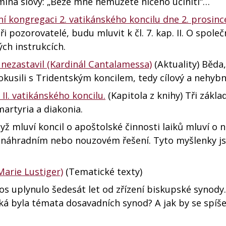
omíná slovy: „Beze mne nemůžete ničeho učiniti“…
í kongregaci 2. vatikánského koncilu dne 2. prosinc
i pozorovatelé, budu mluvit k čl. 7. kap. II. O spole
ch instrukcích.
m nezastavil (Kardinál Cantalamessa)
(Aktuality) Běda,
pokusili s Tridentským koncilem, tedy cílový a nehy
 II. vatikánského koncilu.
(Kapitola z knihy) Tři zákla
martyria a diakonia.
yž mluví koncil o apoštolské činnosti laiků mluví o n
ém náhradním nebo nouzovém řešení. Tyto myšlenky js
 Marie Lustiger)
(Tematické texty)
os uplynulo šedesát let od zřízení biskupské synody.
aká byla témata dosavadních synod? A jak by se spíš