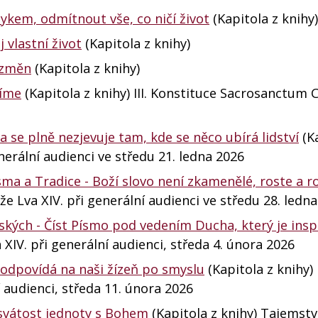
zykem, odmítnout vše, co ničí život
(Kapitola z knihy)
j vlastní život
(Kapitola z knihy)
h změn
(Kapitola z knihy)
víme
(Kapitola z knihy) III. Konstituce Sacrosanctum 
da se plně nezjevuje tam, kde se něco ubírá lidství
(Ka
nerální audienci ve středu 21. ledna 2026
ma a Tradice - Boží slovo není zkamenělé, roste a roz
e Lva XIV. při generální audienci ve středu 28. ledn
idských - Číst Písmo pod vedením Ducha, který je insp
XIV. při generální audienci, středa 4. února 2026
vo odpovídá na naši žízeň po smyslu
(Kapitola z knihy)
 audienci, středa 11. února 2026
 svátost jednoty s Bohem
(Kapitola z knihy) Tajemství