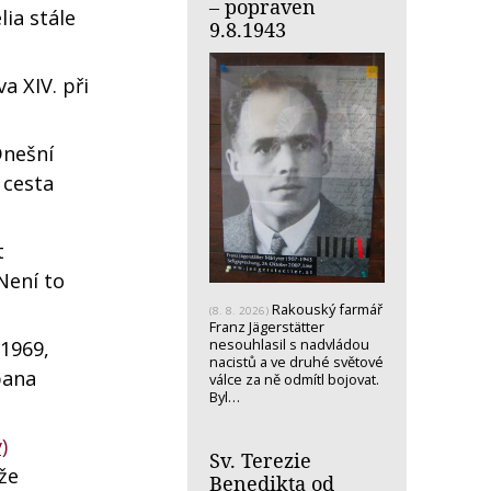
– popraven
lia stále
9.8.1943
a XIV. při
Dnešní
 cesta
t
 Není to
Rakouský farmář
(8. 8. 2026)
Franz Jägerstätter
nesouhlasil s nadvládou
 1969,
nacistů a ve druhé světové
pana
válce za ně odmítl bojovat.
Byl…
)
Sv. Terezie
že
Benedikta od