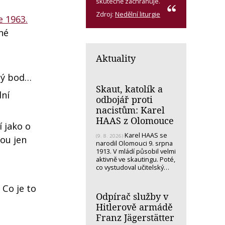
skutečně zachraňuje.
Zdroj:
Nedělní liturgie
e 1963.
čné
Aktuality
bný bod…
Skaut, katolík a
dní
odbojář proti
nacistům: Karel
HAAS z Olomouce
í jako o
Karel HAAS se
(9. 8. 2026)
ou jen
narodil Olomouci 9. srpna
1913. V mládí působil velmi
aktivně ve skautingu. Poté,
co vystudoval učitelský…
 Co je to
Odpírač služby v
e
Hitlerově armádě
Franz Jägerstätter