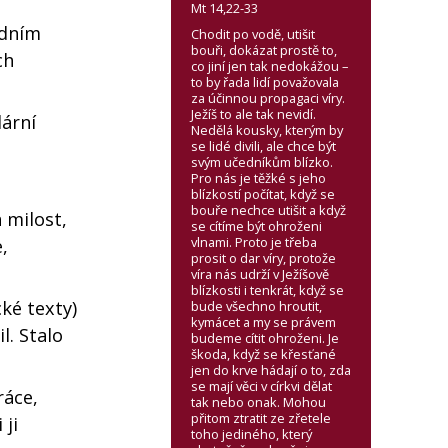
Mt 14,22-33
adním
Chodit po vodě, utišit
bouři, dokázat prostě to,
ch
co jiní jen tak nedokážou –
to by řada lidí považovala
za účinnou propagaci víry.
Ježíš to ale tak nevidí.
lární
Nedělá kousky, kterým by
se lidé divili, ale chce být
svým učedníkům blízko.
Pro nás je těžké s jeho
blízkostí počítat, když se
bouře nechce utišit a když
á milost,
se cítíme být ohroženi
vlnami. Proto je třeba
,
prosit o dar víry, protože
víra nás udrží v Ježíšově
blízkosti i tenkrát, když se
ké texty)
bude všechno hroutit,
kymácet a my se právem
l. Stalo
budeme cítit ohroženi. Je
škoda, když se křesťané
jen do krve hádají o to, zda
se mají věci v církvi dělat
ráce,
tak nebo onak. Mohou
přitom ztratit ze zřetele
 ji
toho jediného, který