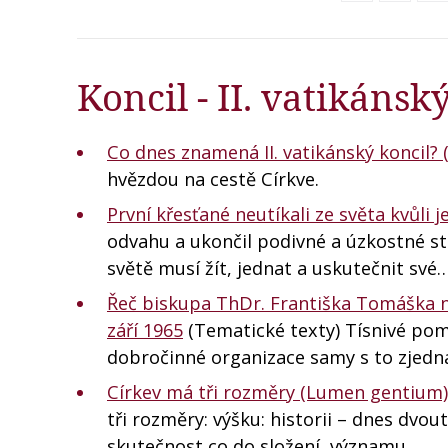
Koncil - II. vatikáns
Co dnes znamená II. vatikánský koncil? (
hvězdou na cestě Církve.
První křesťané neutíkali ze světa kvůli j
odvahu a ukončil podivné a úzkostné st
světě musí žít, jednat a uskutečnit své
Řeč biskupa ThDr. Františka Tomáška na
září 1965
(Tematické texty) Tísnivé poměr
dobročinné organizace samy s to zjedn
Církev má tři rozměry (Lumen gentium)
tři rozměry: výšku: historii – dnes dv
skutečnost co do složení, významu,…