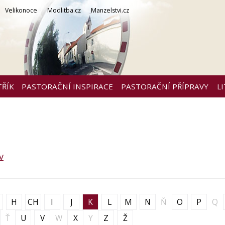
Velikonoce
Modlitba.cz
Manzelstvi.cz
TŘÍK
PASTORAČNÍ INSPIRACE
PASTORAČNÍ PŘÍPRAVY
L
v
H
CH
I
J
K
L
M
N
Ň
O
P
Q
Ť
U
V
W
X
Y
Z
Ž