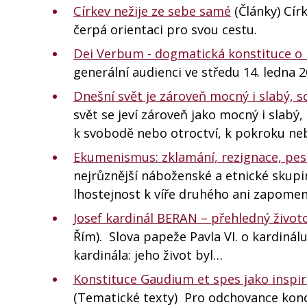
Církev nežije ze sebe samé
(Články) Círk
čerpá orientaci pro svou cestu.
Dei Verbum - dogmatická konstituce o 
generální audienci ve středu 14. ledna 
Dnešní svět je zároveň mocný i slabý, sc
svět se jeví zároveň jako mocný i slabý
k svobodě nebo otroctví, k pokroku ne
Ekumenismus: zklamání, rezignace, pe
nejrůznější náboženské a etnické skupiny.
lhostejnost k víře druhého ani zapomenu
Josef kardinál BERAN – přehledný život
Řím). Slova papeže Pavla VI. o kardinálu
kardinála: jeho život byl…
Konstituce Gaudium et spes jako inspir
(Tematické texty) Pro odchovance konci