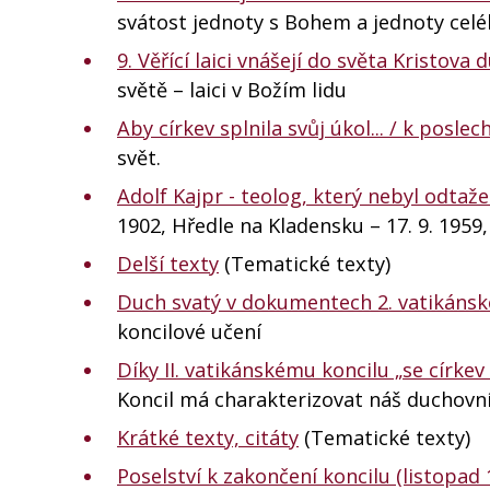
svátost jednoty s Bohem a jednoty cel
9. Věřící laici vnášejí do světa Kristova 
světě – laici v Božím lidu
Aby církev splnila svůj úkol... / k poslec
svět.
Adolf Kajpr - teolog, který nebyl odt
1902, Hředle na Kladensku – 17. 9. 1959
Delší texty
(Tematické texty)
Duch svatý v dokumentech 2. vatikánsk
koncilové učení
Díky II. vatikánskému koncilu „se círke
Koncil má charakterizovat náš duchovní
Krátké texty, citáty
(Tematické texty)
Poselství k zakončení koncilu (listopad