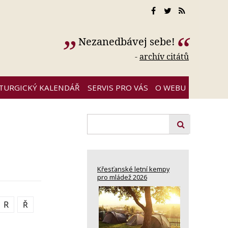
Nezanedbávej sebe!
-
archív citátů
ITURGICKÝ KALENDÁŘ
SERVIS PRO VÁS
O WEBU
Křesťanské letní kempy
pro mládež 2026
R
Ř