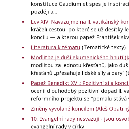
konstituce Gaudium et spes je inspirací 
později a…
Lev XIV: Navazujme na II. vatikánský kon
kráčeli cestou, po které se už desítky l
koncilu — a kterou papež František sk
Literatura k tématu
(Tematické texty)
Modlitba je duší ekumenického hnutí (Ja
modlitbu za jednotu křesťanů, jako duš
křesťanů „přesahuje lidské síly a dary“ 
Papež Benedikt XVI.: Pozitivní síla konc
ocenil dlouhodobý pozitivní dopad II. va
reformního projektu se "pomalu stává 
Změny vyvolané koncilem (Aleš Opatrný
10. Evangelní rady nesvazují - jsou osv
evangelní rady v církvi