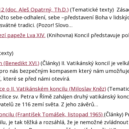
2 (doc. Aleš Opatrný, Th.D.)
(Tematické texty) Zás
ožto sebe-odhalení, sebe –představení Boha v lidský
svátné tradici. (Pozor! Slovo…
ezí papeže Lva XIV.
(Knihovna) Koncil představuje po
exty)
(Benedikt XVI.)
(Články) II. Vatikánský koncil je velk
. Je pro nás bezpečným kompasem který nám umožňuje
, které se před námi otevírá.
ce o II. Vatikánském koncilu (Miloslav Kněz)
(Tematic
azilice sv. Petra v Římě zahájen druhý vatikánský konci
atelů ze 116 zemí světa. Z jeho závěrů…
koncilu (František Tomášek, listopad 1965)
(Články) P
u, je tak těžká a rozsáhlá, že je nemožné zvládnouti