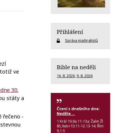
Přihlášení
Správa mailinglistů
ezl
Bible na neděli
totiž ve
16. 8. 2026
,
9. 8. 2026
dne 30.
ou státy a
Čtení z dnešního dne:
Neděle . .
 řečeno -
1 Král 19,9a.11-13a; Žalm Žl
rstevnou
85,9ab+10.11-12.13-14; Řím
9,1-5