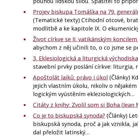
pouhou lidskou silou. Spasitel to přip
Projev biskupa Tomáška na 79. generáln
(Tematické texty) Ctihodní otcové, bratř
modlitbě a ke kapitole IX. O ekumenický
Život církve se II. vatikánským koncile
abychom z něj učinili to, o co jsme se 
3. Eklesiologická a liturgická východiska
stavební prvky poslání církve: liturgia, 
Apoštolát laiků: právo i úkol
(Články) Kd
jejich vlastním úkolu, nikoliv o nějak
logickým vyústěním ekleziologických…
Citáty z knihy: Zvolil som si Boha (Jean
Co je to biskupská synoda?
(Články) Let
biskupská synoda, proč a jak vznikla, j
dal přeložit latinský…